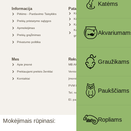
Katėms
Informacija
Patarimai
Kiek reikia grunto?
Pirkimo - Pardavimo Taisyklės
Kiek maisto šuniui (pagal svorį)
Prekių pristatymo sąlygos
Kaip pasirinkti kraiką katei
Apmokėjimas
Koks kraikas geriausias
Akvariumam
Prekių grąžinimas
graužikams
Privatumo politika
Mes
Rekvizitai
Graužikams
Apie įmonė
MB AKVANAMAI
Prekiaujami prekės ženklai
Ventos g. 49, LT-89147 Mažeikiai
Kontaktai
Įmonės kodas: 306367166
PVM kodas: LT100016142012
Paukščiams
Tel. nr.: +370 626 87327
El. paštas: info@akvanamai.lt
Ropliams
Mokėjimais rūpinasi: