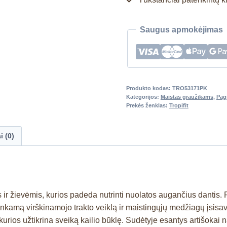
Saugus apmokėjimas
Produkto kodas:
TRO53171PK
Kategorijos:
Maistas graužikams
,
Pag
Prekės ženklas:
Tropifit
i (0)
r žievėmis, kurios padeda nutrinti nuolatos augančius dantis. P
 tinkamą virškinamojo trakto veiklą ir maistingųjų medžiagų įsisa
urios užtikrina sveiką kailio būklę. Sudėtyje esantys artišokai n