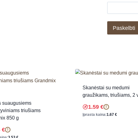
Skanėstai su medumi
graužikams, triušiams, 2 v
s suaugusiems
1.59
€
!
yviniams triušiams
Įprasta kaina:
1.67
€
ix 850 g
5
€
!
aina:
3.53
€