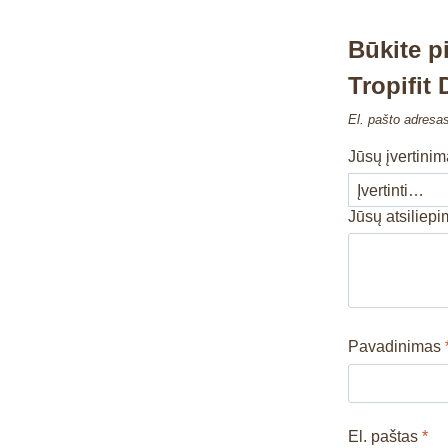
Būkite p
Tropifit
El. pašto adresa
Jūsų įvertini
Jūsų atsiliep
Pavadinimas
El. paštas
*