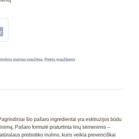
rindinis maistas graužikas
,
Prekės graužikams
agrindiniai šio pašaro ingredientai yra esktruzijos būdu
vinimą. Pašaro formulė praturtinta linų sėmenimis –
atūralaus prebiotiko inulino, kuris veikia prevenciškai