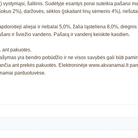
) vystymąsi, šaltinis. Sudėtyje esantys porai suteikia pašarui ma
išokus 2%), daržovės, sėklos (įskaitant linų sėmenis 4%), riešutai
orotieji aliejai ir riebalai 5,0%, žalia ląsteliena 8,0%, drėgni
ašaro ir šviežio vandens. Pašarą ir vandenį keiskite kasdien.
. ant pakuotės.
prašymas yra bendro pobūdžio ir ne visos savybės gali būti pam
čia ant prekės pakuotės. Elektroninėje www.akvanamai.lt pardu
vanamai parduotuvėse.