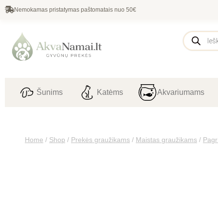
Nemokamas pristatymas paštomatais nuo 50€
Šunims
Katėms
Akvariumams
Home
/
Shop
/
Prekės graužikams
/
Maistas graužikams
/
Pagr