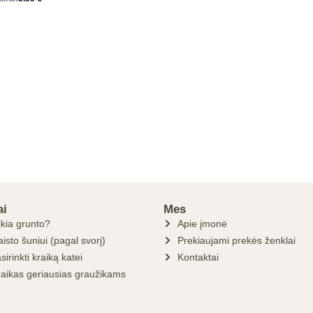
ai
Mes
ikia grunto?
Apie įmonė
isto šuniui (pagal svorį)
Prekiaujami prekės ženklai
sirinkti kraiką katei
Kontaktai
raikas geriausias graužikams