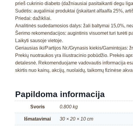
prieš cukrinio diabeto (dažniausiai pasitaikanti degu liga
Sudėtis: augaliniai produktai (įskaitant alfaalfa 25%, art
Priedai: dažikliai.
Analitinės sudedamosios dalys: žali baltymai 15,0%, neapd
Šerimo rekomendacijos: augintinis visuomet turi turėti p
Laikyti sausoje vietoje.
Geriausias iki/Partijos Nr./Grynasis kiekis/Gamintojas: žr
Prekių nuotraukos yra iliustracinio pobūdžio. Prekės a
detalesnė. Rekomenduojame vadovautis informacija esan
skirtis nuo kainų, akcijų, nuolaidų, taikomų fizinėse ak
Papildoma informacija
Svoris
0.800 kg
Išmatavimai
30 × 20 × 10 cm