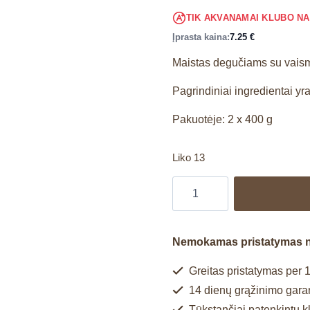
TIK AKVANAMAI KLUBO N
Įprasta kaina:
7.25
€
Maistas degučiams su vaism
Pagrindiniai ingredientai yra
Pakuotėje: 2 x 400 g
Liko 13
Nemokamas pristatymas 
Greitas pristatymas per 1
14 dienų grąžinimo garan
Tūkstančiai patenkintų k