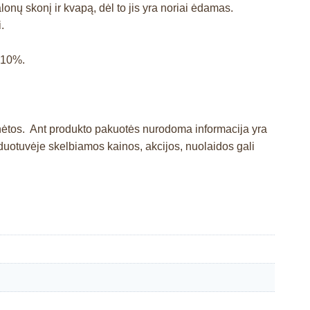
lonų skonį ir kvapą, dėl to jis yra noriai ėdamas.
.
s 10%.
inėtos. Ant produkto pakuotės nurodoma informacija yra
otuvėje skelbiamos kainos, akcijos, nuolaidos gali