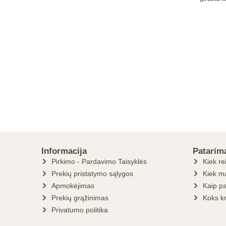
Informacija
Patarim
Pirkimo - Pardavimo Taisyklės
Kiek re
Prekių pristatymo sąlygos
Kiek ma
Apmokėjimas
Kaip pa
Prekių grąžinimas
Koks k
Privatumo politika