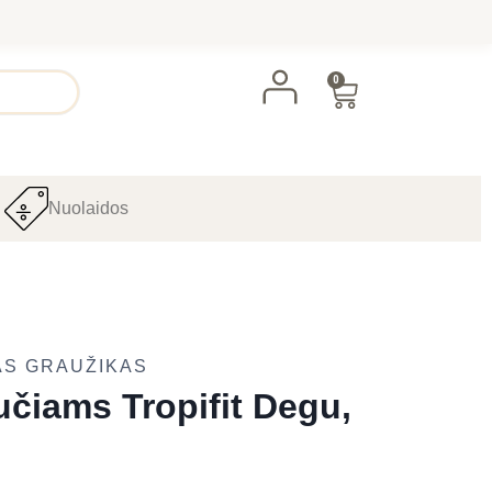
0
Nuolaidos
AS GRAUŽIKAS
čiams Tropifit Degu,