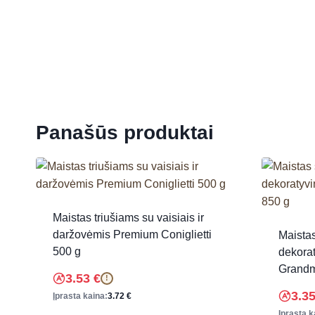
Panašūs produktai
Maistas triušiams su vaisiais ir
daržovėmis Premium Coniglietti
Maista
500 g
dekorat
Grandm
3.53
€
!
3.3
Įprasta kaina:
3.72
€
Įprasta k