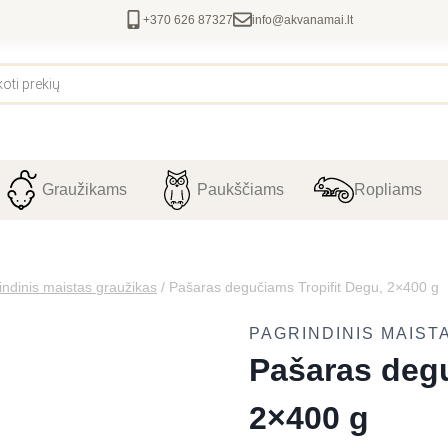
+370 626 87327
info@akvanamai.lt
Graužikams
Paukščiams
Ropliams
indinis maistas graužikas
/
Pašaras degučiams Tropifit Degu, 2×400 g
PAGRINDINIS MAIST
Pašaras degu
2×400 g