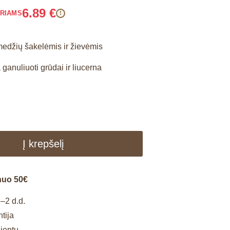
6.89
€
ARIAMS
!
edžių šakelėmis ir žievėmis
 ganuliuoti grūdai ir liucerna
Į krepšelį
nuo 50€
–2 d.d.
tija
lientų