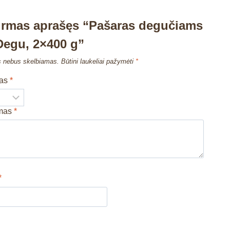
irmas aprašęs “Pašaras degučiams
 Degu, 2×400 g”
s nebus skelbiamas.
Būtini laukeliai pažymėti
*
mas
*
imas
*
*