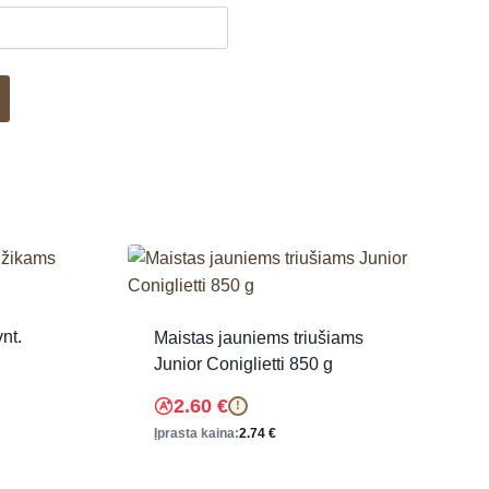
nt.
Maistas jauniems triušiams
Junior Coniglietti 850 g
2.60
€
!
Įprasta kaina:
2.74
€