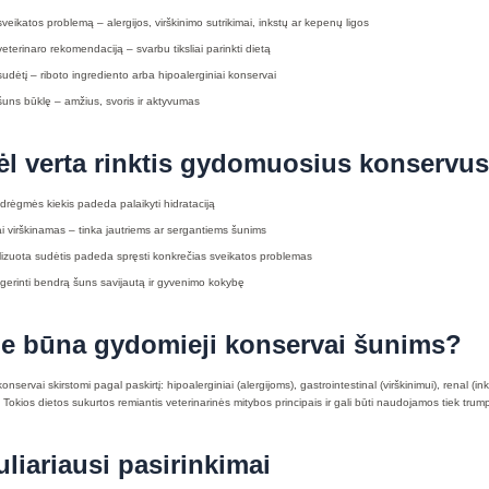
veikatos problemą – alergijos, virškinimo sutrikimai, inkstų ar kepenų ligos
eterinaro rekomendaciją – svarbu tiksliai parinkti dietą
udėtį – riboto ingrediento arba hipoalerginiai konservai
uns būklę – amžius, svoris ir aktyvumas
l verta rinktis gydomuosius konservu
 drėgmės kiekis padeda palaikyti hidrataciją
 virškinamas – tinka jautriems ar sergantiems šunims
lizuota sudėtis padeda spręsti konkrečias sveikatos problemas
gerinti bendrą šuns savijautą ir gyvenimo kokybę
e būna gydomieji konservai šunims?
onservai skirstomi pagal paskirtį: hipoalerginiai (alergijoms), gastrointestinal (virškinimui), renal (
 Tokios dietos sukurtos remiantis veterinarinės mitybos principais ir gali būti naudojamos tiek trum
liariausi pasirinkimai