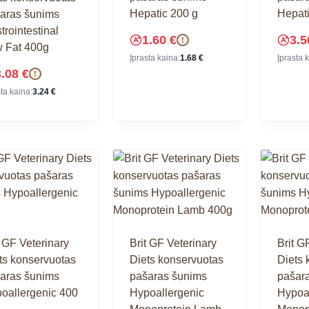
Hepatic 200 g
Hepati
aras šunims
trointestinal
1.60
€
3.
!
 Fat 400g
Įprasta kaina:
1.68
€
Įprasta 
3.08
€
!
sta kaina:
3.24
€
t GF Veterinary
Brit GF Veterinary
Brit G
ts konservuotas
Diets konservuotas
Diets 
aras šunims
pašaras šunims
pašar
oallergenic 400
Hypoallergenic
Hypoal