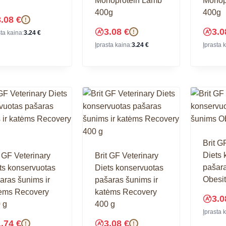
Monoprotein Lamb
Monop
400g
400g
3.08
€
!
3.08
€
3.
!
sta kaina:
3.24
€
Įprasta kaina:
3.24
€
Įprasta 
Brit G
Diets 
t GF Veterinary
Brit GF Veterinary
pašar
ts konservuotas
Diets konservuotas
Obesit
aras šunims ir
pašaras šunims ir
ėms Recovery
katėms Recovery
3.
 g
400 g
Įprasta 
1.74
€
3.08
€
!
!