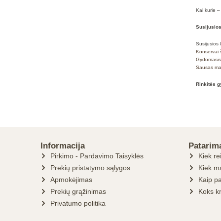
Kai kurie –
Susijusio
Susijusios 
Konservai 
Gydomasis
Sausas ma
Rinkitės g
Informacija
Patarim
Pirkimo - Pardavimo Taisyklės
Kiek re
Prekių pristatymo sąlygos
Kiek ma
Apmokėjimas
Kaip pa
Prekių grąžinimas
Koks k
Privatumo politika