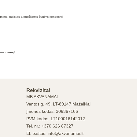
šunims, maistas alergiškiems šunims konservai
eną dieną!
Rekvizitai
MB AKVANAMAI
Ventos g. 49, LT-89147 Mažeikiai
Įmonės kodas: 306367166
PVM kodas: LT100016142012
Tel. nr.: +370 626 87327
El. paštas: info@akvanamai.lt