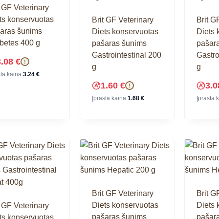
t GF Veterinary
ts konservuotas
Brit GF Veterinary
Brit G
aras šunims
Diets konservuotas
Diets 
betes 400 g
pašaras šunims
pašar
Gastrointestinal 200
Gastro
3.08
€
!
g
g
sta kaina:
3.24
€
1.60
€
3.
!
Įprasta kaina:
1.68
€
Įprasta 
Brit GF Veterinary
Brit G
Diets konservuotas
Diets 
t GF Veterinary
pašaras šunims
pašar
ts konservuotas