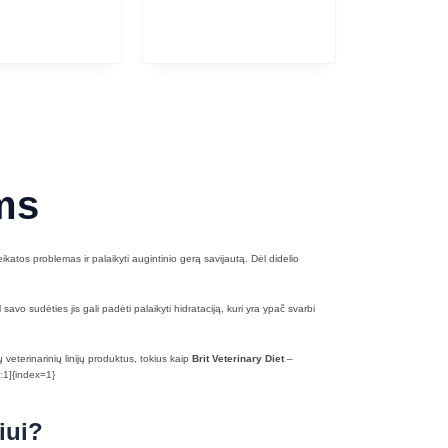
ms
eikatos problemas ir palaikyti augintinio gerą savijautą. Dėl didelio
o sudėties jis gali padėti palaikyti hidrataciją, kuri yra ypač svarbi
veterinarinių linijų produktus, tokius kaip
Brit Veterinary Diet
–
e:1]{index=1}
iui?