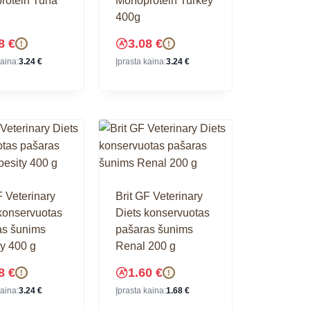
rotein Tuna
Monoprotein Turkey
400g
08
€
3.08
€
!
!
kaina:
3.24
€
Įprasta kaina:
3.24
€
F Veterinary
Brit GF Veterinary
konservuotas
Diets konservuotas
as šunims
pašaras šunims
y 400 g
Renal 200 g
08
€
1.60
€
!
!
kaina:
3.24
€
Įprasta kaina:
1.68
€