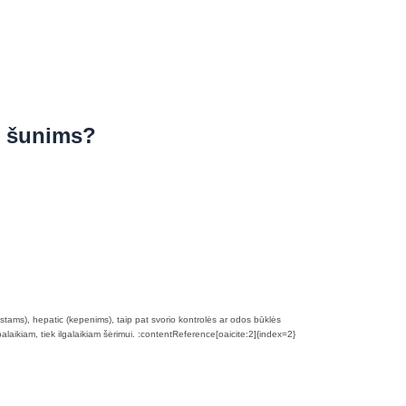
s šunims?
inkstams), hepatic (kepenims), taip pat svorio kontrolės ar odos būklės
palaikiam, tiek ilgalaikiam šėrimui. :contentReference[oaicite:2]{index=2}