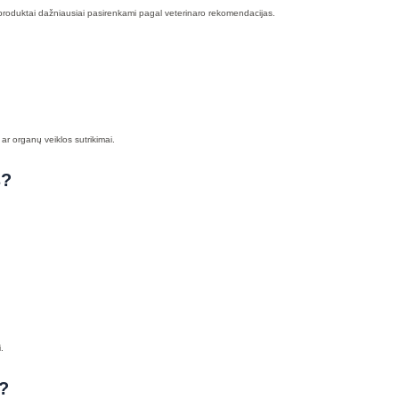
Šie produktai dažniausiai pasirenkami pagal veterinaro rekomendacijas.
 ar organų veiklos sutrikimai.
s?
.
i?