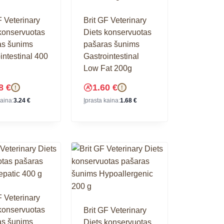
F Veterinary
Brit GF Veterinary
konservuotas
Diets konservuotas
as šunims
pašaras šunims
intestinal 400
Gastrointestinal
Low Fat 200g
08
€
1.60
€
!
!
kaina:
3.24
€
Įprasta kaina:
1.68
€
F Veterinary
konservuotas
Brit GF Veterinary
as šunims
Diets konservuotas