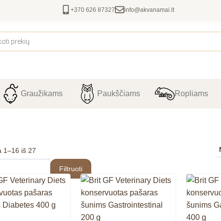
+370 626 87327
info@akvanamai.lt
Graužikams
Paukščiams
Ropliams
 1–16 iš 27
Filtruoti