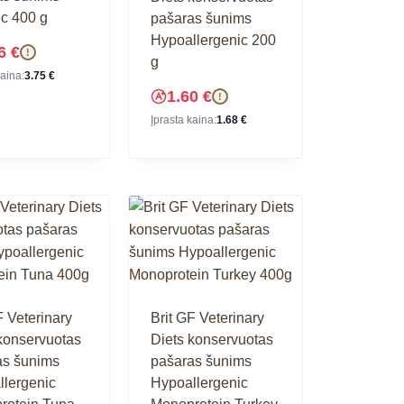
c 400 g
pašaras šunims
Hypoallergenic 200
56
€
!
g
kaina:
3.75
€
1.60
€
!
Įprasta kaina:
1.68
€
F Veterinary
Brit GF Veterinary
konservuotas
Diets konservuotas
as šunims
pašaras šunims
lergenic
Hypoallergenic