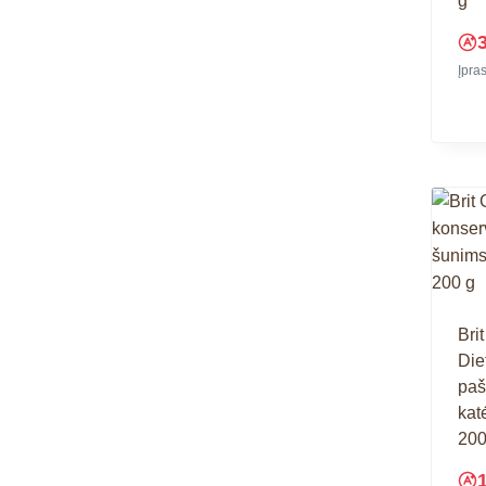
g
Įpra
Bri
Die
paš
kat
200