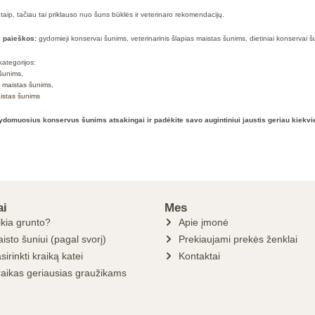
 taip, tačiau tai priklauso nuo šuns būklės ir veterinaro rekomendacijų.
s paieškos:
gydomieji konservai šunims, veterinarinis šlapias maistas šunims, dietiniai konservai 
kategorijos:
šunims
,
 maistas šunims
,
istas šunims
ydomuosius konservus šunims atsakingai ir padėkite savo augintiniui jaustis geriau kiekvi
ai
Mes
ikia grunto?
Apie įmonė
isto šuniui (pagal svorį)
Prekiaujami prekės ženklai
sirinkti kraiką katei
Kontaktai
raikas geriausias graužikams