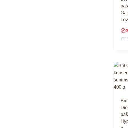
paš
Gas
Low
Įpra
Bri
Die
paš
Hyp