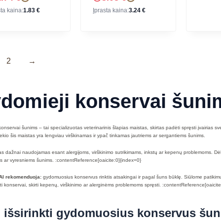
sta kaina:
1.83
€
Įprasta kaina:
3.24
€
2
→
domieji konservai šuni
onservai šunims – tai specializuotas veterinarinis šlapias maistas, skirtas padėti spręsti įvairias sv
kio šis maistas yra lengviau virškinamas ir ypač tinkamas jautriems ar sergantiems šunims.
s dažnai naudojamas esant alergijoms, virškinimo sutrikimams, inkstų ar kepenų problemoms. Dėl sav
s ar vyresniems šunims. :contentReference[oaicite:0]{index=0}
I rekomenduoja:
gydomuosius konservus rinktis atsakingai ir pagal šuns būklę. Siūlome patikimų 
ti konservai, skirti kepenų, virškinimo ar alerginėms problemoms spręsti. :contentReference[oaicit
 išsirinkti gydomuosius konservus šun