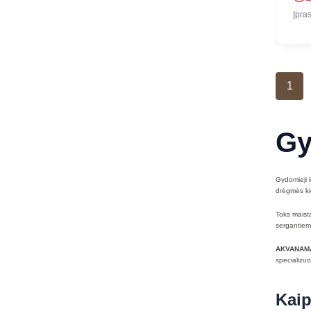
Įpra
1
Gy
Gydomieji k
drėgmės kie
Toks maista
sergantiem
AKVANAMA
specializuo
Kaip