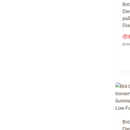
Bri
Die
paš
Dia
Įpra
Bri
Die