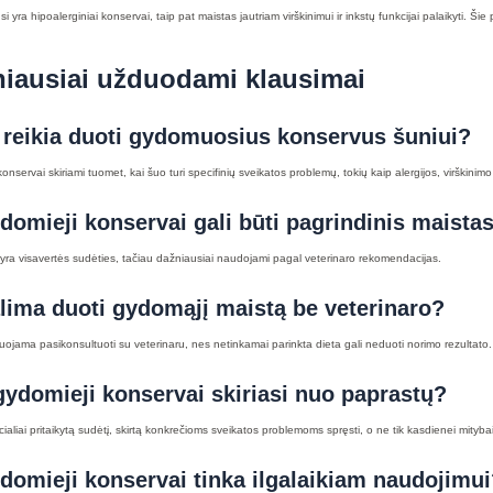
si yra hipoalerginiai konservai, taip pat maistas jautriam virškinimui ir inkstų funkcijai palaikyti. 
iausiai užduodami klausimai
reikia duoti gydomuosius konservus šuniui?
onservai skiriami tuomet, kai šuo turi specifinių sveikatos problemų, tokių kaip alergijos, virškinimo
domieji konservai gali būti pagrindinis maista
ie yra visavertės sudėties, tačiau dažniausiai naudojami pagal veterinaro rekomendacijas.
lima duoti gydomąjį maistą be veterinaro?
jama pasikonsultuoti su veterinaru, nes netinkamai parinkta dieta gali neduoti norimo rezultato.
ydomieji konservai skiriasi nuo paprastų?
ecialiai pritaikytą sudėtį, skirtą konkrečioms sveikatos problemoms spręsti, o ne tik kasdienei mitybai
domieji konservai tinka ilgalaikiam naudojimu