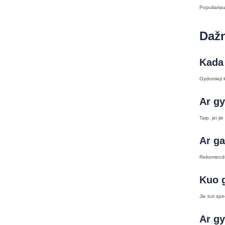
Populiariau
Dažn
Kada 
Gydomieji k
Ar gy
Taip, jei j
Ar ga
Rekomenduo
Kuo g
Jie turi sp
Ar gy