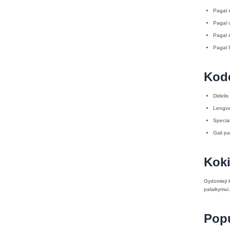
Pagal s
Pagal v
Pagal s
Pagal š
Kodė
Didelis
Lengvai
Specia
Gali pa
Koki
Gydomieji k
palaikymui.
Popu