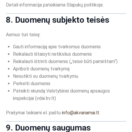
Detali informacija pateikiama Slapukų politikoje.
8. Duomenų subjekto teisės
Asmuo turi teisę:
Gauti informaciją apie tvarkomus duomenis
Reikalauti ištaisyti netikslius duomenis
Reikalauti ištrinti duomenis („teisė būti pamirštam“)
Apriboti duomenų tvarkymą
Nesutikti su duomenų tvarkymu
Perkelti duomenis
Pateikti skundą Valstybinei duomenų apsaugos
inspekcijai (vdai.lrv.lt)
Prašymai teikiami el. paštu
info@akvanamai.lt
.
9. Duomenų saugumas