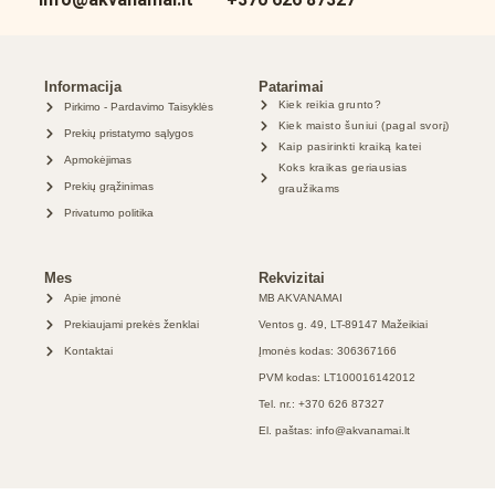
Informacija
Patarimai
Kiek reikia grunto?
Pirkimo - Pardavimo Taisyklės
Kiek maisto šuniui (pagal svorį)
Prekių pristatymo sąlygos
Kaip pasirinkti kraiką katei
Apmokėjimas
Koks kraikas geriausias
Prekių grąžinimas
graužikams
Privatumo politika
Mes
Rekvizitai
Apie įmonė
MB AKVANAMAI
Prekiaujami prekės ženklai
Ventos g. 49, LT-89147 Mažeikiai
Kontaktai
Įmonės kodas: 306367166
PVM kodas: LT100016142012
Tel. nr.: +370 626 87327
El. paštas: info@akvanamai.lt