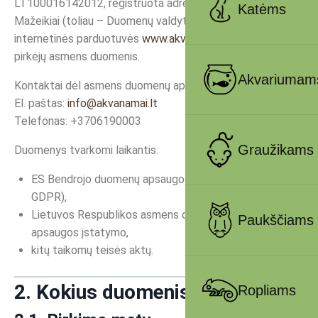
LT100016142012, registruota adresu Ventos g. 49,
Katėms
Mažeikiai (toliau – Duomenų valdytojas), tvarko
internetinės parduotuvės
www.akvanamai.com
lankytojų ir
pirkėjų asmens duomenis.
Akvariumam
Kontaktai dėl asmens duomenų apsaugos:
El. paštas:
info@akvanamai.lt
Telefonas: +3706190003
Graužikams
Duomenys tvarkomi laikantis:
ES Bendrojo duomenų apsaugos reglamento (BDAR /
GDPR),
Lietuvos Respublikos asmens duomenų teisinės
Paukščiams
apsaugos įstatymo,
kitų taikomų teisės aktų.
2. Kokius duomenis renkame
Ropliams