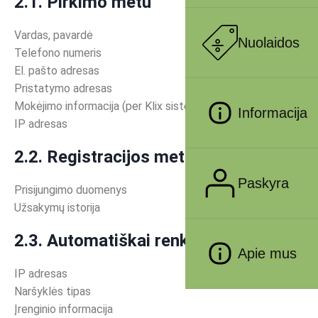
2.1. Pirkimo metu
Vardas, pavardė
Nuolaidos
Telefono numeris
El. pašto adresas
Pristatymo adresas
Mokėjimo informacija (per Klix sistemą)
Informacija
IP adresas
2.2. Registracijos metu (jei taikoma)
Paskyra
Prisijungimo duomenys
Užsakymų istorija
2.3. Automatiškai renkami duomenys
Apie mus
IP adresas
Naršyklės tipas
Įrenginio informacija