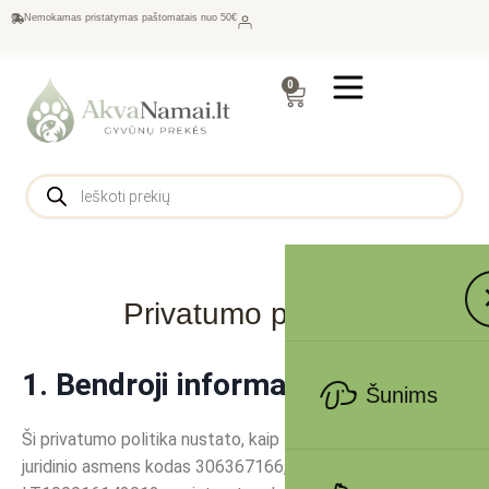
Nemokamas pristatymas paštomatais nuo 50€
0
Privatumo politika
1. Bendroji informacija
Šunims
Ši privatumo politika nustato, kaip MB „AKVANAMAI“,
juridinio asmens kodas 306367166, PVM kodas