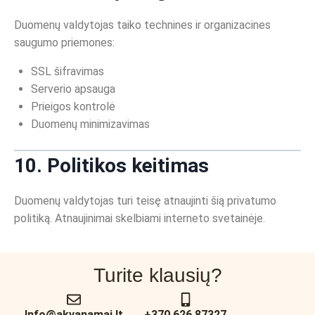
Duomenų valdytojas taiko technines ir organizacines
saugumo priemones:
SSL šifravimas
Serverio apsauga
Prieigos kontrolė
Duomenų minimizavimas
10. Politikos keitimas
Duomenų valdytojas turi teisę atnaujinti šią privatumo
politiką. Atnaujinimai skelbiami interneto svetainėje.
Turite klausių?
Info@akvanamai.lt
+370 626 87327