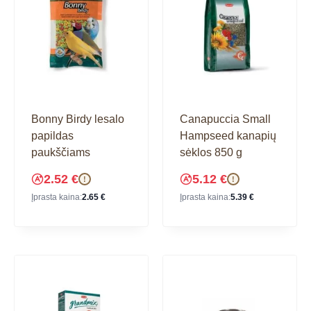
Bonny Birdy lesalo
Canapuccia Small
papildas
Hampseed kanapių
paukščiams
sėklos 850 g
2.52
€
5.12
€
!
!
Įprasta kaina:
2.65
€
Įprasta kaina:
5.39
€