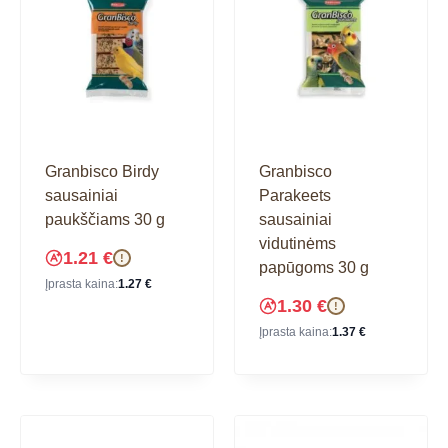
Granbisco Birdy
Granbisco
sausainiai
Parakeets
paukščiams 30 g
sausainiai
vidutinėms
1.21
€
!
papūgoms 30 g
Įprasta kaina:
1.27
€
1.30
€
!
Įprasta kaina:
1.37
€