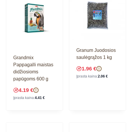
Granum Juodosios
saulėgrąžos 1 kg
Grandmix
Pappagalli maistas
1.96
€
!
didžiosioms
Įprasta kaina:
2.06
€
papūgoms 600 g
4.19
€
!
Įprasta kaina:
4.41
€