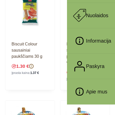
Nuolaidos
Informacija
Biscuit Colour
Biscuit Fruit
sausainiai
sausainiai
paukščiams 30 g
paukščiams su
vaisiais 30 g
Paskyra
1.30
€
!
1.30
€
!
Įprasta kaina:
1.37
€
Įprasta kaina:
1.37
€
Apie mus