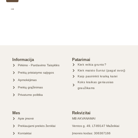
→
Informacija
Patarimai
Kiek reikia grunto?
Pirkimo - Pardavimo Taisyklės
Kiek maisto šuniui (pagal svorį)
Prekių pristatymo sąlygos
Kaip pasirinkti kraiką katei
Apmokėjimas
Koks kraikas geriausias
Prekių grąžinimas
graužikams
Privatumo politika
Mes
Rekvizitai
Apie įmonė
MB AKVANAMAI
Prekiaujami prekės ženklai
Ventos g. 49, LT-89147 Mažeikiai
Kontaktai
Įmonės kodas: 306367166