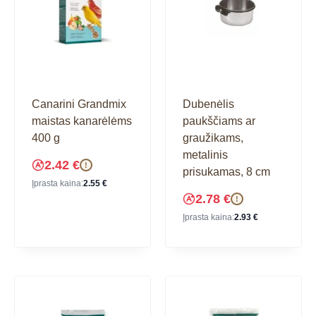
Canarini Grandmix
Dubenėlis
maistas kanarėlėms
paukščiams ar
400 g
graužikams,
metalinis
2.42
€
!
prisukamas, 8 cm
Įprasta kaina:
2.55
€
2.78
€
!
Įprasta kaina:
2.93
€