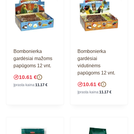
Bombonierka
Bombonierka
gardėsiai mažoms
gardėsiai
papūgoms 12 vnt.
vidutinėms
papūgoms 12 vnt.
10.61
€
!
10.61
€
!
Įprasta kaina:
11.17
€
Įprasta kaina:
11.17
€