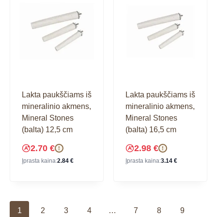
Lakta paukščiams iš
Lakta paukščiams iš
mineralinio akmens,
mineralinio akmens,
Mineral Stones
Mineral Stones
(balta) 12,5 cm
(balta) 16,5 cm
2.70
€
2.98
€
!
!
Įprasta kaina:
2.84
€
Įprasta kaina:
3.14
€
1
2
3
4
…
7
8
9