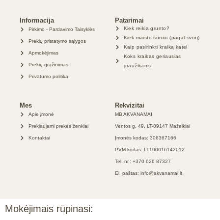
Informacija
Patarimai
Kiek reikia grunto?
Pirkimo - Pardavimo Taisyklės
Kiek maisto šuniui (pagal svorį)
Prekių pristatymo sąlygos
Kaip pasirinkti kraiką katei
Apmokėjimas
Koks kraikas geriausias
Prekių grąžinimas
graužikams
Privatumo politika
Mes
Rekvizitai
Apie įmonė
MB AKVANAMAI
Prekiaujami prekės ženklai
Ventos g. 49, LT-89147 Mažeikiai
Kontaktai
Įmonės kodas: 306367166
PVM kodas: LT100016142012
Tel. nr.: +370 626 87327
El. paštas: info@akvanamai.lt
Mokėjimais rūpinasi: