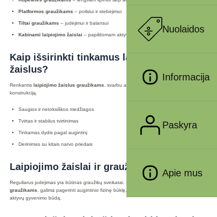
Platformos graužikams
– poilsiui ir stebėjimui
Tiltai graužikams
– judėjimui ir balansui
Nuolaidos
Kabinami laipiojimo žaislai
– papildomam aktyvumui
Kaip išsirinkti tinkamus laipiojimo
žaislus?
Informacija
Renkantis
laipiojimo žaislus graužikams
, svarbu atsižvelgti į augintinio dydį ir narvo
konstrukciją.
Saugios ir netoksiškos medžiagos
Tvirtas ir stabilus tvirtinimas
Paskyra
Tinkamas dydis pagal augintinį
Derinimas su kitais narvo priedais
Laipiojimo žaislai ir graužikų sveikata
Apie mus
Reguliarus judėjimas yra būtinas graužikų sveikatai. Naudojant
laipiojimo žaislus
graužikams
, galima pagerinti augintinio fizinę būklę, sumažinti nutukimo riziką ir užtikrinti
aktyvų gyvenimo būdą.