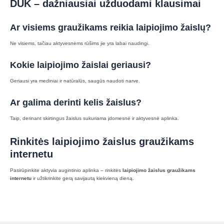
DUK – dažniausiai užduodami klausimai
Ar visiems graužikams reikia laipiojimo žaislų?
Ne visiems, tačiau aktyvesnėms rūšims jie yra labai naudingi.
Kokie laipiojimo žaislai geriausi?
Geriausi yra mediniai ir natūralūs, saugūs naudoti narve.
Ar galima derinti kelis žaislus?
Taip, derinant skirtingus žaislus sukuriama įdomesnė ir aktyvesnė aplinka.
Rinkitės laipiojimo žaislus graužikams
internetu
Pasirūpinkite aktyvia augintinio aplinka – rinkitės
laipiojimo žaislus graužikams
internetu
ir užtikrinkite gerą savijautą kiekvieną dieną.