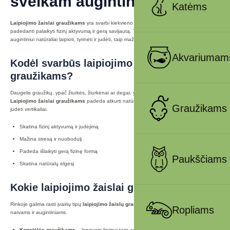
sveikam augintiniui
Katėms
Laipiojimo žaislai graužikams
yra svarbi kiekvieno aktyvaus augintinio aplinkos dalis,
padedanti palaikyti fizinį aktyvumą ir gerą savijautą. Tokie
žaislai graužikams
leidžia
augintiniui natūraliai laipioti, tyrinėti ir judėti, taip mažinant stresą ir nuobodulį.
Akvariumam
Kodėl svarbūs laipiojimo žaislai
graužikams?
Daugelis graužikų, ypač žiurkės, žiurkėnai ar degai, yra labai aktyvūs ir mėgsta laipioti.
Laipiojimo žaislai graužikams
padeda atkurti natūralią aplinką ir suteikia galimybę
Graužikams
judėti vertikaliai.
Skatina fizinį aktyvumą ir judėjimą
Mažina stresą ir nuobodulį
Padeda išlaikyti gerą fizinę formą
Paukščiams
Skatina natūralų elgesį
Kokie laipiojimo žaislai graužikams būna?
Rinkoje galima rasti įvairių tipų
laipiojimo žaislų graužikams
, kurie tinka skirtingiems
Ropliams
narvams ir augintiniams.
Kopetėlės graužikams
– lengvam lipimui tarp aukštų