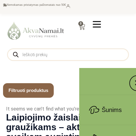
Nemokamas pristatymas paštomatais nuo 50€
0
Filtruoti produktus
It seems we can’t find what you’re looking for.
Šunims
Laipiojimo žaislai
graužikams – aktyviam ir