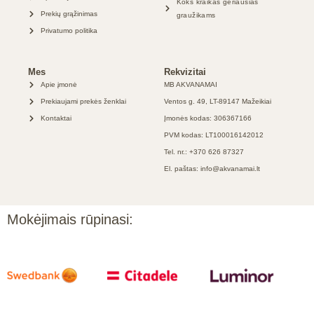
Koks kraikas geriausias
Prekių grąžinimas
graužikams
Privatumo politika
Mes
Rekvizitai
Apie įmonė
MB AKVANAMAI
Prekiaujami prekės ženklai
Ventos g. 49, LT-89147 Mažeikiai
Kontaktai
Įmonės kodas: 306367166
PVM kodas: LT100016142012
Tel. nr.: +370 626 87327
El. paštas: info@akvanamai.lt
Mokėjimais rūpinasi: