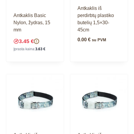
Antkaklis iš
perdirbtų plastiko
Antkaklis Basic
butelių 1,5×30-
Nylon, žydras, 15
45cm
mm
0.00
€
su PVM
3.45
€
!
Įprasta kaina:
3.63
€