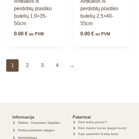
Antkaklis iš
Antkaklis iš
perdirbtų plastiko
perdirbtų plastiko
butelių 1,9×35-
butelių 2,5×40-
50cm
55cm
0.00
€
0.00
€
su PVM
su PVM
1
2
3
4
→
Informacija
Patarimai
Kiek reikia grunto?
Pirkimo - Pardavimo Taisyklės
Kiek maisto šuniui (pagal svorį)
Prekių pristatymo sąlygos
Kaip pasirinkti kraiką katei
Apmokėjimas