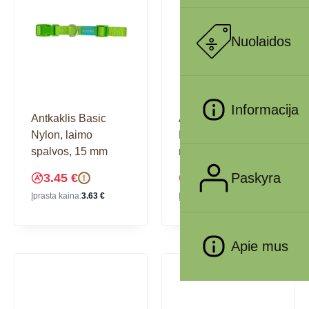
Nuolaidos
Informacija
Antkaklis Basic
Antkaklis Basic
Nylon, laimo
Nylon, mėlynas, 10
spalvos, 15 mm
mm
Paskyra
3.45
€
2.33
€
!
!
Įprasta kaina:
3.63
€
Įprasta kaina:
2.45
€
Apie mus