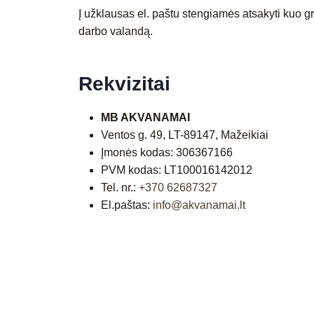
Į užklausas el. paštu stengiamės atsakyti kuo gr
darbo valandą.
Rekvizitai
MB AKVANAMAI
Ventos g. 49, LT-89147, Mažeikiai
Įmonės kodas: 306367166
PVM kodas: LT100016142012
Tel. nr.:
+370 62687327
El.paštas:
info@akvanamai.lt