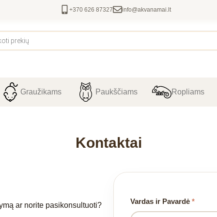
+370 626 87327
info@akvanamai.lt
Graužikams
Paukščiams
Ropliams
Kontaktai
Vardas ir Pavardė
*
ymą ar norite pasikonsultuoti?