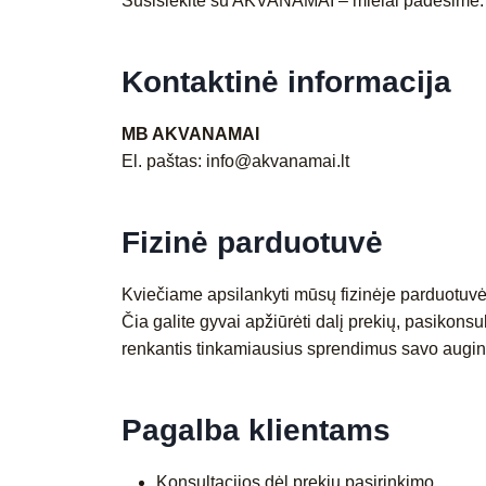
Susisiekite su AKVANAMAI – mielai padėsime.
Kontaktinė informacija
MB AKVANAMAI
El. paštas: info@akvanamai.lt
Fizinė parduotuvė
Kviečiame apsilankyti mūsų fizinėje parduotuv
Čia galite gyvai apžiūrėti dalį prekių, pasikonsul
renkantis tinkamiausius sprendimus savo augint
Pagalba klientams
Konsultacijos dėl prekių pasirinkimo