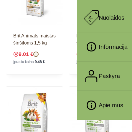
Nuolaidos
Brit Animals maistas
Brit Animals maistas
šinšiloms 1,5 kg
šinšiloms 300g
Informacija
9.01
€
3.51
€
!
!
Įprasta kaina:
9.48
€
Įprasta kaina:
3.69
€
Paskyra
Apie mus