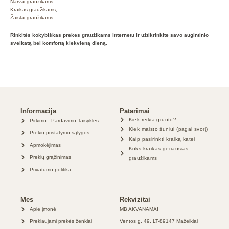
Narvai graužikams
,
Kraikas graužikams
,
Žaislai graužikams
Rinkitės kokybiškas prekes graužikams internetu ir užtikrinkite savo augintinio
sveikatą bei komfortą kiekvieną dieną.
Informacija
Patarimai
Kiek reikia grunto?
Pirkimo - Pardavimo Taisyklės
Kiek maisto šuniui (pagal svorį)
Prekių pristatymo sąlygos
Kaip pasirinkti kraiką katei
Apmokėjimas
Koks kraikas geriausias
Prekių grąžinimas
graužikams
Privatumo politika
Mes
Rekvizitai
Apie įmonė
MB AKVANAMAI
Prekiaujami prekės ženklai
Ventos g. 49, LT-89147 Mažeikiai