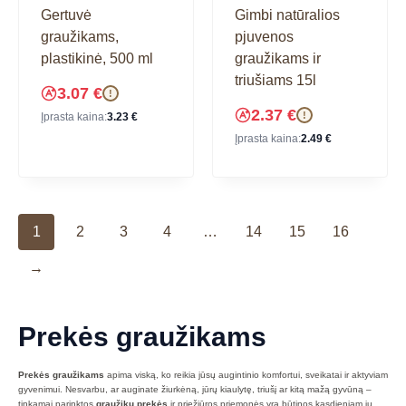
Gertuvė
Gimbi natūralios
graužikams,
pjuvenos
plastikinė, 500 ml
graužikams ir
triušiams 15l
3.07
€
!
2.37
€
!
Įprasta kaina:
3.23
€
Įprasta kaina:
2.49
€
1
2
3
4
…
14
15
16
→
Prekės graužikams
Prekės graužikams
apima viską, ko reikia jūsų augintinio komfortui, sveikatai ir aktyviam
gyvenimui. Nesvarbu, ar auginate žiurkėną, jūrų kiaulytę, triušį ar kitą mažą gyvūną –
tinkamai parinktos
graužikų prekės
ir priežiūros priemonės yra būtinos kasdieniam jų