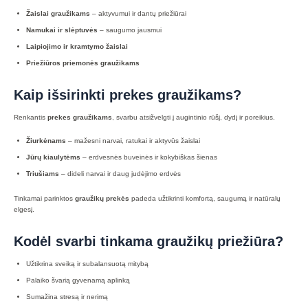
Žaislai graužikams
– aktyvumui ir dantų priežiūrai
Namukai ir slėptuvės
– saugumo jausmui
Laipiojimo ir kramtymo žaislai
Priežiūros priemonės graužikams
Kaip išsirinkti prekes graužikams?
Renkantis
prekes graužikams
, svarbu atsižvelgti į augintinio rūšį, dydį ir poreikius.
Žiurkėnams
– mažesni narvai, ratukai ir aktyvūs žaislai
Jūrų kiaulytėms
– erdvesnės buveinės ir kokybiškas šienas
Triušiams
– dideli narvai ir daug judėjimo erdvės
Tinkamai parinktos
graužikų prekės
padeda užtikrinti komfortą, saugumą ir natūralų
elgesį.
Kodėl svarbi tinkama graužikų priežiūra?
Užtikrina sveiką ir subalansuotą mitybą
Palaiko švarią gyvenamą aplinką
Sumažina stresą ir nerimą