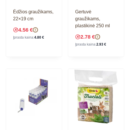
Ėdžios graužikams,
Gertuvė
22×19 cm
graužikams,
plastikinė 250 ml
4.56
€
!
2.78
€
!
Įprasta kaina:
4.80
€
Įprasta kaina:
2.93
€