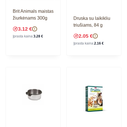
Brit Animals maistas
žiurkėnams 300g
Druska su laikikliu
triušiams, 84 g
3.12
€
!
2.05
€
!
Įprasta kaina:
3.28
€
Įprasta kaina:
2.16
€