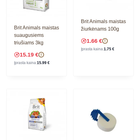
Brit Animals maistas
Brit Animals maistas
žiurkėnams 100g
suaugusiems
1.66
€
!
triušiams 3kg
Įprasta kaina:
1.75
€
15.19
€
!
Įprasta kaina:
15.99
€