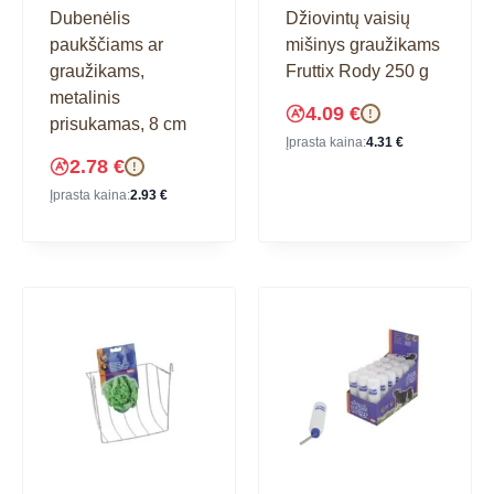
Dubenėlis
Džiovintų vaisių
paukščiams ar
mišinys graužikams
graužikams,
Fruttix Rody 250 g
metalinis
4.09
€
!
prisukamas, 8 cm
Įprasta kaina:
4.31
€
2.78
€
!
Įprasta kaina:
2.93
€