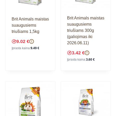
Brit Animals maistas
Brit Animals maistas
suaugusiems
suaugusiems
triušiams 300g
triušiams 1,5kg
(galiojimas iki
9.02
€
!
2026.06.11)
Įprasta kaina:
9.49
€
3.42
€
!
Įprasta kaina:
3.60
€