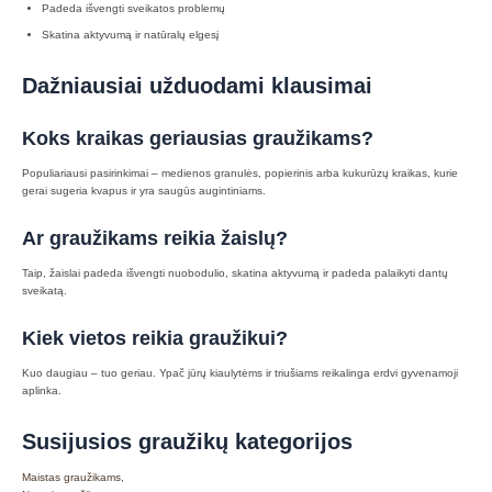
Padeda išvengti sveikatos problemų
Skatina aktyvumą ir natūralų elgesį
Dažniausiai užduodami klausimai
Koks kraikas geriausias graužikams?
Populiariausi pasirinkimai – medienos granulės, popierinis arba kukurūzų kraikas, kurie
gerai sugeria kvapus ir yra saugūs augintiniams.
Ar graužikams reikia žaislų?
Taip, žaislai padeda išvengti nuobodulio, skatina aktyvumą ir padeda palaikyti dantų
sveikatą.
Kiek vietos reikia graužikui?
Kuo daugiau – tuo geriau. Ypač jūrų kiaulytėms ir triušiams reikalinga erdvi gyvenamoji
aplinka.
Susijusios graužikų kategorijos
Maistas graužikams
,