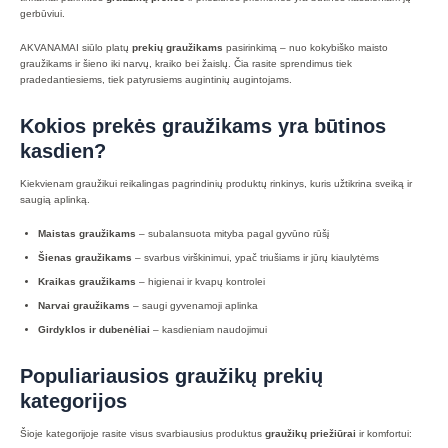
gerbūviui.
AKVANAMAI siūlo platų
prekių graužikams
pasirinkimą – nuo kokybiško maisto
graužikams ir šieno iki narvų, kraiko bei žaislų. Čia rasite sprendimus tiek
pradedantiesiems, tiek patyrusiems augintinių augintojams.
Kokios prekės graužikams yra būtinos
kasdien?
Kiekvienam graužikui reikalingas pagrindinių produktų rinkinys, kuris užtikrina sveiką ir
saugią aplinką.
Maistas graužikams
– subalansuota mityba pagal gyvūno rūšį
Šienas graužikams
– svarbus virškinimui, ypač triušiams ir jūrų kiaulytėms
Kraikas graužikams
– higienai ir kvapų kontrolei
Narvai graužikams
– saugi gyvenamoji aplinka
Girdyklos ir dubenėliai
– kasdieniam naudojimui
Populiariausios graužikų prekių
kategorijos
Šioje kategorijoje rasite visus svarbiausius produktus
graužikų priežiūrai
ir komfortui: