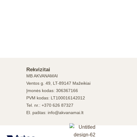
Rekvizitai
MB AKVANAMAI
Ventos g. 49, LT-89147 Mažeikiai
Įmonės kodas: 306367166
PVM kodas: LT100016142012
Tel. nr.: +370 626 87327
El. paštas: info@akvanamai.lt