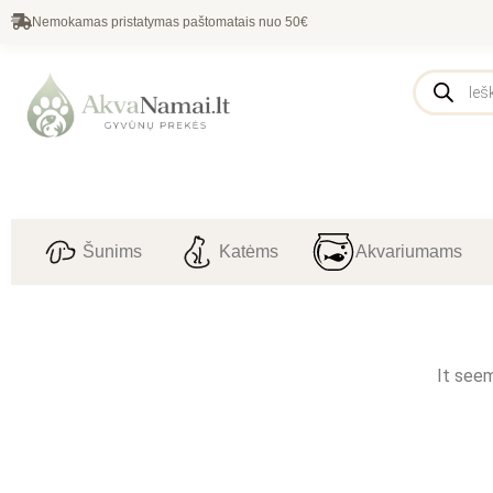
Nemokamas pristatymas paštomatais nuo 50€
Šunims
Katėms
Akvariumams
It seem