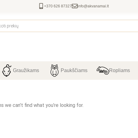
+370 626 87327
info@akvanamai.lt
Graužikams
Paukščiams
Ropliams
s we can’t find what you’re looking for.