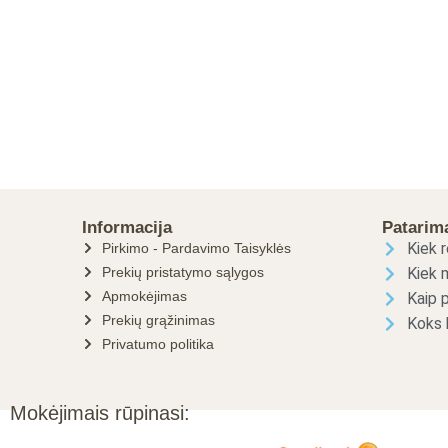
Informacija
Patarim
Kiek r
Pirkimo - Pardavimo Taisyklės
Prekių pristatymo sąlygos
Kiek m
Apmokėjimas
Kaip p
Prekių grąžinimas
Koks 
Privatumo politika
Mokėjimais rūpinasi: