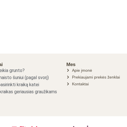
ai
Mes
eikia grunto?
Apie įmonė
aisto šuniui (pagal svorį)
Prekiaujami prekės ženklai
Kontaktai
asirinkti kraiką katei
kraikas geriausias graužikams