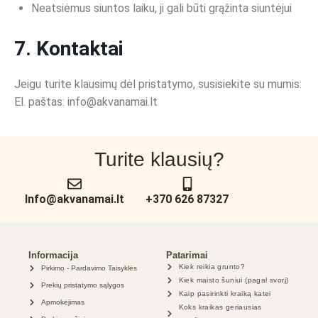
Neatsiėmus siuntos laiku, ji gali būti grąžinta siuntėjui
7. Kontaktai
Jeigu turite klausimų dėl pristatymo, susisiekite su mumis:
El. paštas: info@akvanamai.lt
Turite klausių?
Info@akvanamai.lt
+370 626 87327
Informacija
Patarimai
Kiek reikia grunto?
Pirkimo - Pardavimo Taisyklės
Kiek maisto šuniui (pagal svorį)
Prekių pristatymo sąlygos
Kaip pasirinkti kraiką katei
Apmokėjimas
Koks kraikas geriausias