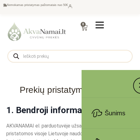
Nemokamas pristatymas paštomatais nuo 50€
0
Prekių pristatymo sąlygos
1. Bendroji informacija
Šunims
AKVANAMAI el. parduotuvėje užsakytos prekės
pristatomos visoje Lietuvoje naudojantis patikimais