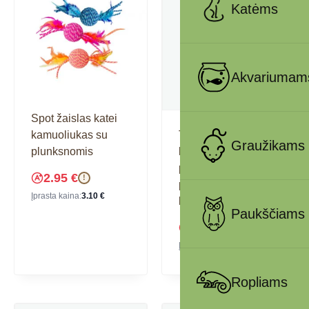
Katėms
Akvariumam
Spot žaislas katei
kamuoliukas su
Trixie Meškerė su
Graužikams
plunksnomis
kamuoliuku-
plunksnomis,
2.95
€
!
plastm.-pliušas, su
Įprasta kaina:
3.10
€
kačių mėta, 54 cm
Paukščiams
2.84
€
!
Įprasta kaina:
2.99
€
Ropliams