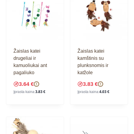
Žaislas katei
Žaislas katei
drugeliai ir
kamštinis su
kamuoliukai ant
plunksnomis ir
pagaliuko
katžole
3.64
€
3.83
€
!
!
Įprasta kaina:
3.83
€
Įprasta kaina:
4.03
€