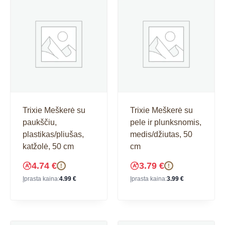
Trixie Meškerė su
Trixie Meškerė su
paukščiu,
pele ir plunksnomis,
plastikas/pliušas,
medis/džiutas, 50
katžolė, 50 cm
cm
4.74
€
3.79
€
!
!
Įprasta kaina:
4.99
€
Įprasta kaina:
3.99
€