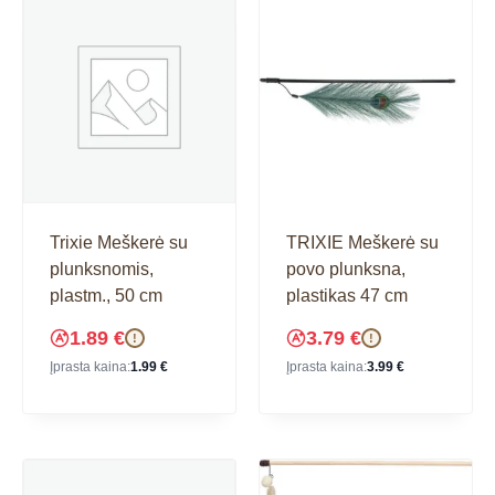
Trixie Meškerė su
TRIXIE Meškerė su
plunksnomis,
povo plunksna,
plastm., 50 cm
plastikas 47 cm
1.89
€
3.79
€
!
!
Įprasta kaina:
1.99
€
Įprasta kaina:
3.99
€