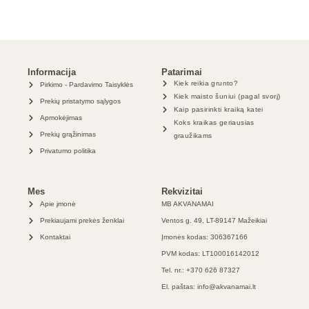
Informacija
Patarimai
Kiek reikia grunto?
Pirkimo - Pardavimo Taisyklės
Kiek maisto šuniui (pagal svorį)
Prekių pristatymo sąlygos
Kaip pasirinkti kraiką katei
Apmokėjimas
Koks kraikas geriausias
Prekių grąžinimas
graužikams
Privatumo politika
Mes
Rekvizitai
Apie įmonė
MB AKVANAMAI
Prekiaujami prekės ženklai
Ventos g. 49, LT-89147 Mažeikiai
Kontaktai
Įmonės kodas: 306367166
PVM kodas: LT100016142012
Tel. nr.: +370 626 87327
El. paštas: info@akvanamai.lt