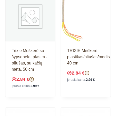
Trixie Meškerė su
TRIXIE Meškerė,
šypsenėle, plastm.-
plastikas/pliušas/medis
pliušas, su kačių
40 cm
mėta, 50 cm
2.84
€
!
2.84
€
!
Įprasta kaina:
2.99
€
Įprasta kaina:
2.99
€