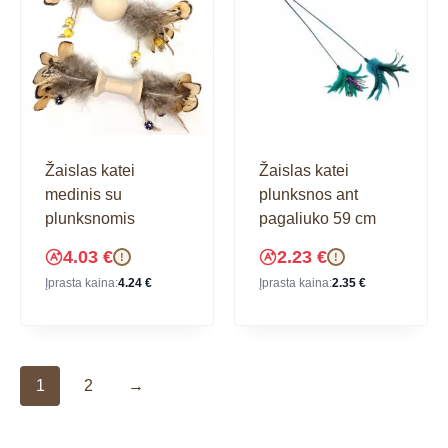
Žaislas katei
Žaislas katei
medinis su
plunksnos ant
plunksnomis
pagaliuko 59 cm
4.03
€
2.23
€
!
!
Įprasta kaina:
4.24
€
Įprasta kaina:
2.35
€
1
2
→