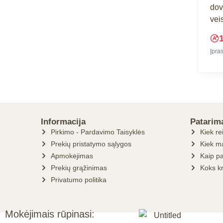
dov
vei
Įpra
Informacija
Patarim
Pirkimo - Pardavimo Taisyklės
Kiek re
Prekių pristatymo sąlygos
Kiek ma
Apmokėjimas
Kaip pa
Prekių grąžinimas
Koks k
Privatumo politika
Mokėjimais rūpinasi: