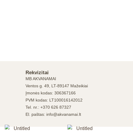
Rekvizitai
MB AKVANAMAI
Ventos g. 49, LT-89147 Mažeikiai
Įmonės kodas: 306367166
PVM kodas: LT100016142012
Tel. nr.: +370 626 87327
El. paštas: info@akvanamai.lt