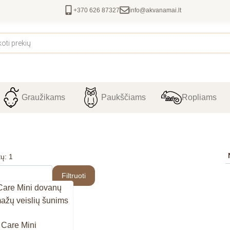
+370 626 87327
info@akvanamai.lt
Graužikams
Paukščiams
Ropliams
ų: 1
Filtruoti
t Care Mini