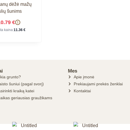
anų dėžė mažų
slių šunims
10.79
€
!
sta kaina:
11.36
€
ai
Mes
ikia grunto?
Apie įmonė
isto šuniui (pagal svorį)
Prekiaujami prekės ženklai
sirinkti kraiką katei
Kontaktai
raikas geriausias graužikams