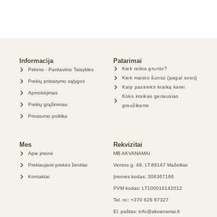
Informacija
Patarimai
Kiek reikia grunto?
Pirkimo - Pardavimo Taisyklės
Kiek maisto šuniui (pagal svorį)
Prekių pristatymo sąlygos
Kaip pasirinkti kraiką katei
Apmokėjimas
Koks kraikas geriausias
Prekių grąžinimas
graužikams
Privatumo politika
Mes
Rekvizitai
Apie įmonė
MB AKVANAMAI
Prekiaujami prekės ženklai
Ventos g. 49, LT-89147 Mažeikiai
Kontaktai
Įmonės kodas: 306367166
PVM kodas: LT100016142012
Tel. nr.: +370 626 87327
El. paštas: info@akvanamai.lt