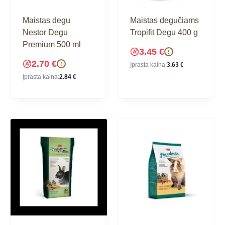
Maistas degu
Maistas degučiams
Nestor Degu
Tropifit Degu 400 g
Premium 500 ml
3.45
€
!
2.70
€
!
Įprasta kaina:
3.63
€
Įprasta kaina:
2.84
€