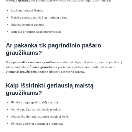
maistas graužikams
padeda palaikyti visas svarbiausias organizmo funkcijas.
Užtikrina gerą virškinimą
Palaiko sveikus dantis ir jų natūralų dilimą
Stiprina imuninę sistemą
Suteikia energijos kasdieninei veiklai
Ar pakanka tik pagrindinio pašaro
graužikams?
Nors
pagrindinis maistas graužikams
sudaro didžiąją dalį raciono, svarbu papildyti jį
kitais produktais.
Šienas graužikams
yra būtinas virškinimui ir dantų priežiūrai, o
vitaminai graužikams
padeda užtikrinti pilnavertę mitybą.
Kaip išsirinkti geriausią maistą
graužikams?
Rinkitės pagal gyvūno rūšį ir amžių
Venkite pašarų su dirbtiniais priedais
Atkreipkite dėmesį į sudėtį ir skaidulų kiekį
Rinkitės patikimų gamintojų produkciją