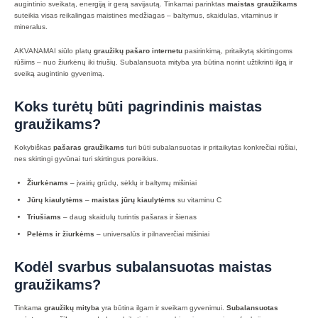
augintinio sveikatą, energiją ir gerą savijautą. Tinkamai parinktas
maistas graužikams
suteikia visas reikalingas maistines medžiagas – baltymus, skaidulas, vitaminus ir
mineralus.
AKVANAMAI siūlo platų
graužikų pašaro internetu
pasirinkimą, pritaikytą skirtingoms
rūšims – nuo žiurkėnų iki triušių. Subalansuota mityba yra būtina norint užtikrinti ilgą ir
sveiką augintinio gyvenimą.
Koks turėtų būti pagrindinis maistas
graužikams?
Kokybiškas
pašaras graužikams
turi būti subalansuotas ir pritaikytas konkrečiai rūšiai,
nes skirtingi gyvūnai turi skirtingus poreikius.
Žiurkėnams
– įvairių grūdų, sėklų ir baltymų mišiniai
Jūrų kiaulytėms
–
maistas jūrų kiaulytėms
su vitaminu C
Triušiams
– daug skaidulų turintis pašaras ir šienas
Pelėms ir žiurkėms
– universalūs ir pilnaverčiai mišiniai
Kodėl svarbus subalansuotas maistas
graužikams?
Tinkama
graužikų mityba
yra būtina ilgam ir sveikam gyvenimui.
Subalansuotas