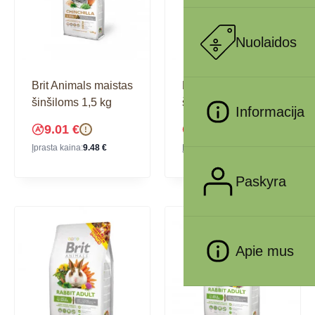
Nuolaidos
Brit Animals maistas
Brit Animals maistas
šinšiloms 1,5 kg
šinšiloms 300g
Informacija
9.01
€
3.51
€
!
!
Įprasta kaina:
9.48
€
Įprasta kaina:
3.69
€
Paskyra
Apie mus