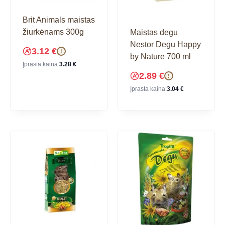
Brit Animals maistas
žiurkėnams 300g
Maistas degu
Nestor Degu Happy
3.12
€
!
by Nature 700 ml
Įprasta kaina:
3.28
€
2.89
€
!
Įprasta kaina:
3.04
€