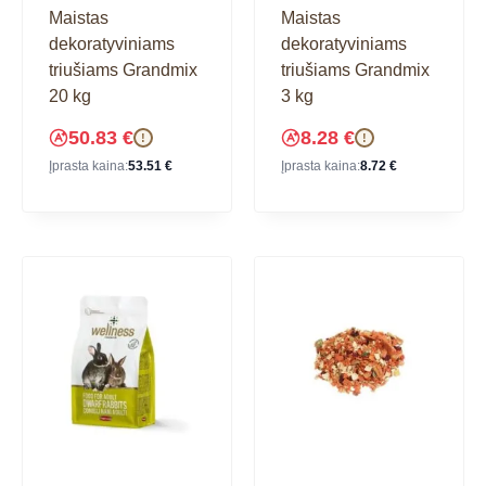
Maistas
Maistas
dekoratyviniams
dekoratyviniams
triušiams Grandmix
triušiams Grandmix
20 kg
3 kg
50.83
€
8.28
€
!
!
Įprasta kaina:
53.51
€
Įprasta kaina:
8.72
€