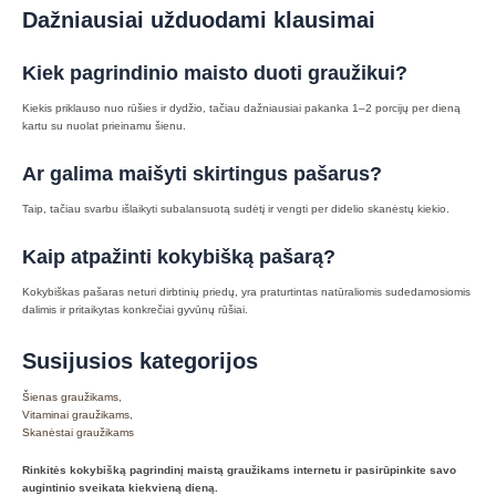
Dažniausiai užduodami klausimai
Kiek pagrindinio maisto duoti graužikui?
Kiekis priklauso nuo rūšies ir dydžio, tačiau dažniausiai pakanka 1–2 porcijų per dieną
kartu su nuolat prieinamu šienu.
Ar galima maišyti skirtingus pašarus?
Taip, tačiau svarbu išlaikyti subalansuotą sudėtį ir vengti per didelio skanėstų kiekio.
Kaip atpažinti kokybišką pašarą?
Kokybiškas pašaras neturi dirbtinių priedų, yra praturtintas natūraliomis sudedamosiomis
dalimis ir pritaikytas konkrečiai gyvūnų rūšiai.
Susijusios kategorijos
Šienas graužikams
,
Vitaminai graužikams
,
Skanėstai graužikams
Rinkitės kokybišką pagrindinį maistą graužikams internetu ir pasirūpinkite savo
augintinio sveikata kiekvieną dieną.