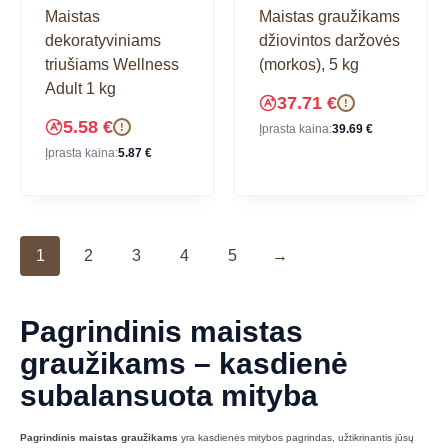
Maistas
Maistas graužikams
dekoratyviniams
džiovintos daržovės
triušiams Wellness
(morkos), 5 kg
Adult 1 kg
37.71
€
!
5.58
€
!
Įprasta kaina:
39.69
€
Įprasta kaina:
5.87
€
1
2
3
4
5
→
Pagrindinis maistas
graužikams – kasdienė
subalansuota mityba
Pagrindinis maistas graužikams
yra kasdienės mitybos pagrindas, užtikrinantis jūsų