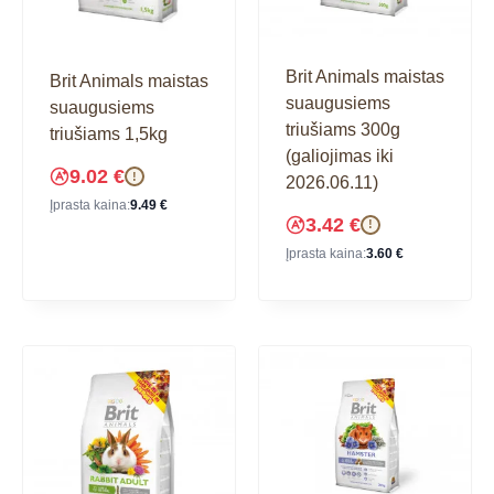
Brit Animals maistas
Brit Animals maistas
suaugusiems
suaugusiems
triušiams 300g
triušiams 1,5kg
(galiojimas iki
9.02
€
!
2026.06.11)
Įprasta kaina:
9.49
€
3.42
€
!
Įprasta kaina:
3.60
€