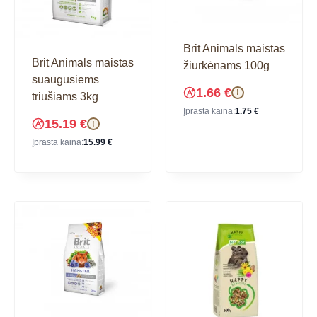
Brit Animals maistas
Brit Animals maistas
žiurkėnams 100g
suaugusiems
1.66
€
!
triušiams 3kg
Įprasta kaina:
1.75
€
15.19
€
!
Įprasta kaina:
15.99
€