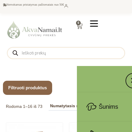
Nemokamas pristatymas paštomatais nuo 50€
0
Filtruoti produktus
Šunims
Rodoma 1–16 iš 73