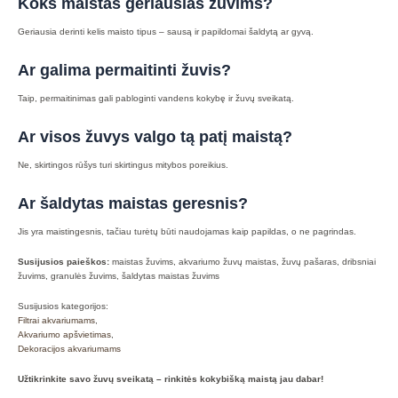
Koks maistas geriausias žuvims?
Geriausia derinti kelis maisto tipus – sausą ir papildomai šaldytą ar gyvą.
Ar galima permaitinti žuvis?
Taip, permaitinimas gali pabloginti vandens kokybę ir žuvų sveikatą.
Ar visos žuvys valgo tą patį maistą?
Ne, skirtingos rūšys turi skirtingus mitybos poreikius.
Ar šaldytas maistas geresnis?
Jis yra maistingesnis, tačiau turėtų būti naudojamas kaip papildas, o ne pagrindas.
Susijusios paieškos:
maistas žuvims, akvariumo žuvų maistas, žuvų pašaras, dribsniai
žuvims, granulės žuvims, šaldytas maistas žuvims
Susijusios kategorijos:
Filtrai akvariumams
,
Akvariumo apšvietimas
,
Dekoracijos akvariumams
Užtikrinkite savo žuvų sveikatą – rinkitės kokybišką maistą jau dabar!