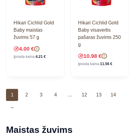
Hikari Cichlid Gold
Hikari Cichlid Gold
Baby maistas
Baby visavertis
žuvims 57 g
pašaras žuvims 250
g
4.00
€
!
10.98
€
!
Įprasta kaina:
4.21
€
Įprasta kaina:
11.56
€
1
2
3
4
…
12
13
14
→
Maistas žuvims