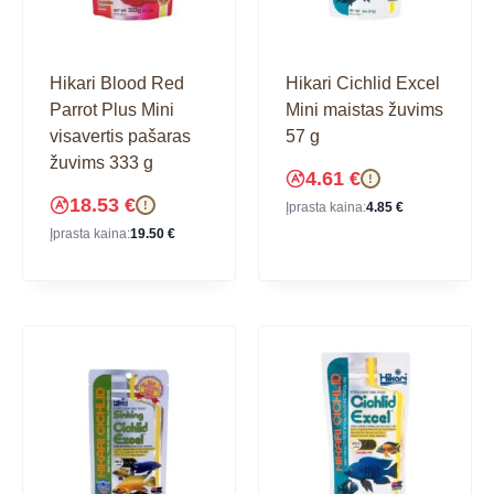
Hikari Blood Red
Hikari Cichlid Excel
Parrot Plus Mini
Mini maistas žuvims
visavertis pašaras
57 g
žuvims 333 g
4.61
€
!
18.53
€
!
Įprasta kaina:
4.85
€
Įprasta kaina:
19.50
€