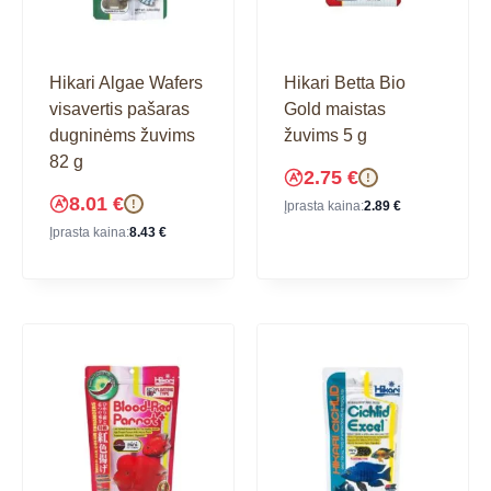
Hikari Algae Wafers
Hikari Betta Bio
visavertis pašaras
Gold maistas
dugninėms žuvims
žuvims 5 g
82 g
2.75
€
!
8.01
€
!
Įprasta kaina:
2.89
€
Įprasta kaina:
8.43
€