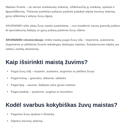
Maistas žuvims – tai vienas svarbiausių veiksnių, užtikrinančių jų sveikatą, spalvas ir
ilgaamžiškumą. Tinkamai parinktas pašaras padeda palaikyti stiprią imuninę sistemą,
gerą virškinimą ir aktyvų žuvų elgesį.
AKVANAMAI siūlo platų žuvų maisto pasirinkimą – nuo kasdienio sausų granulių pašaro
iki specializuotų šaldytų ar gyvų pašarų įvairioms žuvų rūšims.
AKVANAMAI rekomenduoja:
rinktis maistą pagal žuvų rūšį – tropinėms, auksinėms,
dugninėms ar plėšrioms žuvims reikalingas skirtingas maistas. Subalansuota mityba yra
raktas į sveiką akvariumą.
Kaip išsirinkti maistą žuvims?
Pagal žuvų rūšį – tropinės, auksinės, dugninės ar plėšrios žuvys
Pagal formą – granulės, dribsniai, tabletės
Pagal tipą – sausas, šaldytas arba gyvas maistas
Pagal paskirtį – spalvoms, augimui ar imunitetui
Kodėl svarbus kokybiškas žuvų maistas?
Pagerina žuvų spalvas ir išvaizdą
Stiprina imuninę sistemą