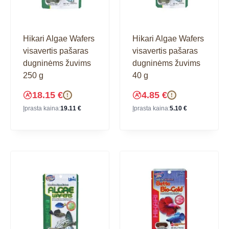
Hikari Algae Wafers
Hikari Algae Wafers
visavertis pašaras
visavertis pašaras
dugninėms žuvims
dugninėms žuvims
250 g
40 g
18.15
€
4.85
€
!
!
Įprasta kaina:
19.11
€
Įprasta kaina:
5.10
€