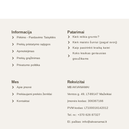
Informacija
Patarimai
Kiek reikia grunto?
Pirkimo - Pardavimo Taisyklės
Kiek maisto šuniui (pagal svorį)
Prekių pristatymo sąlygos
Kaip pasirinkti kraiką katei
Apmokėjimas
Koks kraikas geriausias
Prekių grąžinimas
graužikams
Privatumo politika
Mes
Rekvizitai
Apie įmonė
MB AKVANAMAI
Prekiaujami prekės ženklai
Ventos g. 49, LT-89147 Mažeikiai
Kontaktai
Įmonės kodas: 306367166
PVM kodas: LT100016142012
Tel. nr.: +370 626 87327
El. paštas: info@akvanamai.lt