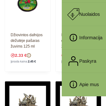
Nuolaidos
Džiovintos dafnijos
Džiovintos dafnijos
Informacija
dėžutėje pašaras
dėžutėje pašaras
žuvims 125 ml
žuvims 250 ml
2.33
€
3.63
€
!
!
Paskyra
Įprasta kaina:
2.45
€
Įprasta kaina:
3.82
€
Apie mus