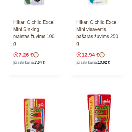
Hikari Cichlid Excel
Hikari Cichlid Excel
Mini Sinking
Mini visavertis
maistas žuvims 100
pašaras žuvims 250
g
g
7.26
€
12.94
€
!
!
Įprasta kaina:
7.64
€
Įprasta kaina:
13.62
€