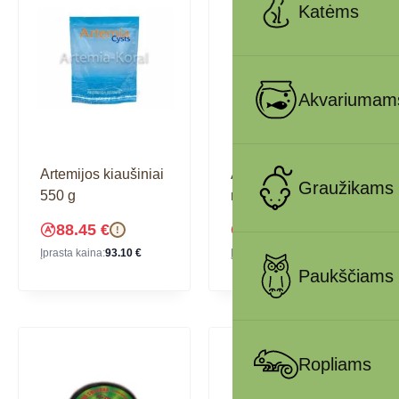
Katėms
Akvariumam
Artemijos kiaušiniai
Artemijos kiaušiniai
Graužikams
550 g
ritinimui, 50 g
88.45
€
8.84
€
!
!
Įprasta kaina:
93.10
€
Įprasta kaina:
9.31
€
Paukščiams
Ropliams