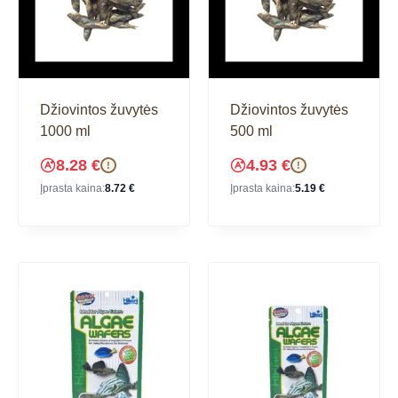
Džiovintos žuvytės
Džiovintos žuvytės
1000 ml
500 ml
8.28
€
4.93
€
!
!
Įprasta kaina:
8.72
€
Įprasta kaina:
5.19
€