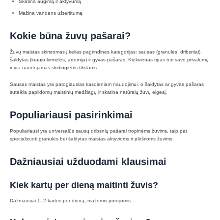
Skatina augimą ir aktyvumą
Mažina vandens užterštumą
Kokie būna žuvų pašarai?
Žuvų maistas skirstomas į kelias pagrindines kategorijas: sausas (granulės, dribsniai),
šaldytas (kraujo kirmėlės, artemija) ir gyvas pašaras. Kiekvienas tipas turi savo privalumų
ir yra naudojamas skirtingiems tikslams.
Sausas maistas yra patogiausias kasdieniam naudojimui, o šaldytas ar gyvas pašaras
suteikia papildomų maistinių medžiagų ir skatina natūralų žuvų elgesį.
Populiariausi pasirinkimai
Populiariausi yra universalūs sausų dribsnių pašarai tropinėms žuvims, taip pat
specializuoti granulės bei šaldytas maistas aktyvioms ir plėšrioms žuvims.
Dažniausiai užduodami klausimai
Kiek kartų per dieną maitinti žuvis?
Dažniausiai 1–2 kartus per dieną, mažomis porcijomis.