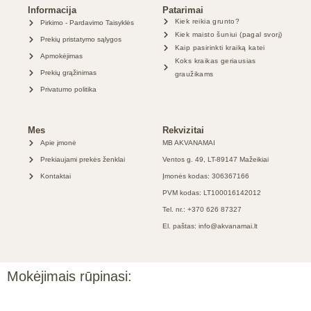
Informacija
Patarimai
Kiek reikia grunto?
Pirkimo - Pardavimo Taisyklės
Kiek maisto šuniui (pagal svorį)
Prekių pristatymo sąlygos
Kaip pasirinkti kraiką katei
Apmokėjimas
Koks kraikas geriausias
Prekių grąžinimas
graužikams
Privatumo politika
Mes
Rekvizitai
Apie įmonė
MB AKVANAMAI
Prekiaujami prekės ženklai
Ventos g. 49, LT-89147 Mažeikiai
Kontaktai
Įmonės kodas: 306367166
PVM kodas: LT100016142012
Tel. nr.: +370 626 87327
El. paštas: info@akvanamai.lt
Mokėjimais rūpinasi: