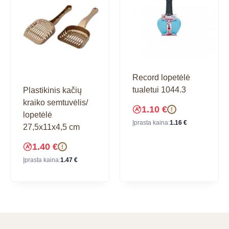
Record lopetėlė
tualetui 1044.3
Plastikinis kačių
kraiko semtuvėlis/
1.10
€
!
lopetėlė
Įprasta kaina:
1.16
€
27,5x11x4,5 cm
1.40
€
!
Įprasta kaina:
1.47
€