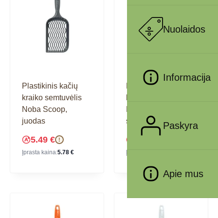
Nuolaidos
Informacija
Plastikinis kačių
Plastikinis kačių
kraiko semtuvėlis
kraiko semtuvėlis
Noba Scoop,
Noba Scoop, laimo
juodas
spalvos
Paskyra
5.49
€
5.49
€
!
!
Įprasta kaina:
5.78
€
Įprasta kaina:
5.78
€
Apie mus