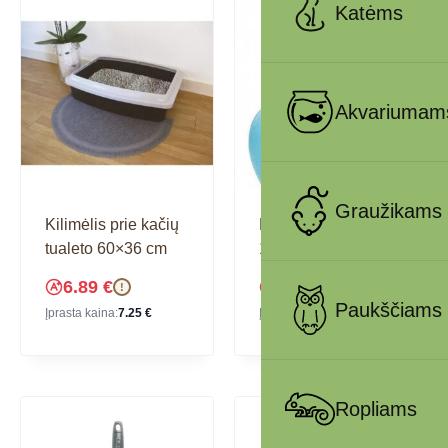
Katėms
Akvariumam
Graužikams
Kilimėlis prie kačių
Lopetėlė tualetui
tualeto 60×36 cm
1044.1
6.89
€
6.17
€
!
!
Paukščiams
Įprasta kaina:
7.25
€
Įprasta kaina:
6.49
€
Ropliams