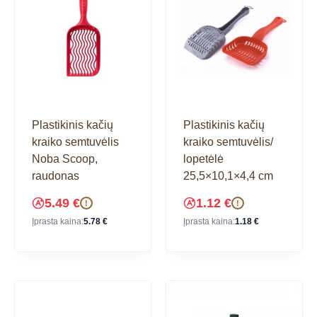
Plastikinis kačių
Plastikinis kačių
kraiko semtuvėlis
kraiko semtuvėlis/
Noba Scoop,
lopetėlė
raudonas
25,5×10,1×4,4 cm
5.49
€
1.12
€
!
!
Įprasta kaina:
5.78
€
Įprasta kaina:
1.18
€