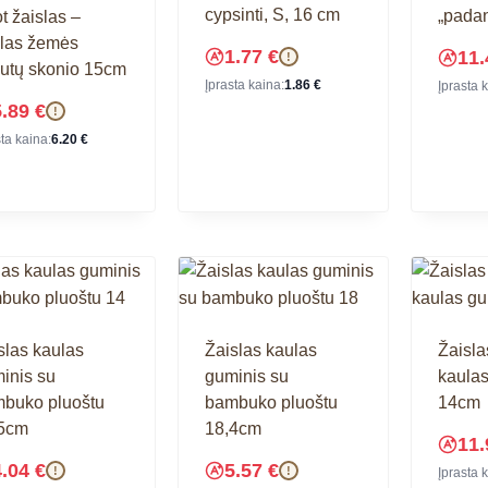
cypsinti, S, 16 cm
„pada
t žaislas –
las žemės
1.77
€
11
!
šutų skonio 15cm
Įprasta kaina:
1.86
€
Įprasta 
5.89
€
!
sta kaina:
6.20
€
slas kaulas
Žaislas kaulas
Žaisla
inis su
guminis su
kaulas
buko pluoštu
bambuko pluoštu
14cm
5cm
18,4cm
11
4.04
€
5.57
€
!
!
Įprasta 