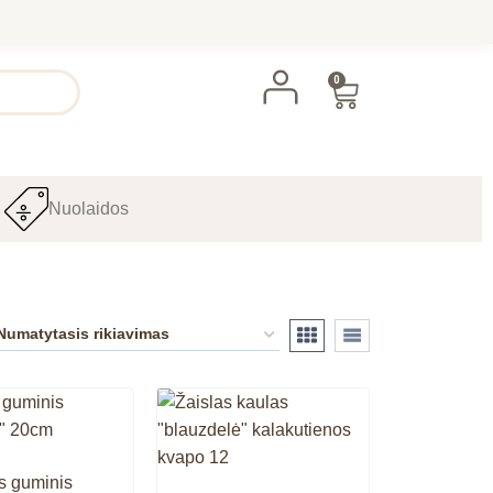
0
Nuolaidos
s guminis