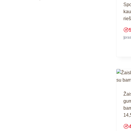
Spo
kau
rie
Įpra
Žai
gum
bam
14,