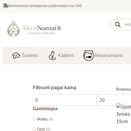
Nemokamas pristatymas paštomatais nuo 50€
Šunims
Katėms
Akvariumams
Filtruoti pagal kainą
Rodoma
Gamintojas
Nobby
(6)
Spot
(8)