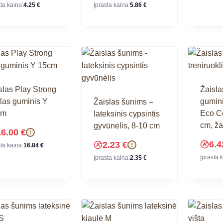
sta kaina:
4.25
€
Įprasta kaina:
5.86
€
slas Play Strong
Žaisla
las guminis Y
gumini
Žaislas šunims –
cm
Eco C
lateksinis cypsintis
cm, ža
gyvūnėlis, 8-10 cm
16.00
€
!
6.
2.23
€
!
sta kaina:
16.84
€
Įprasta 
Įprasta kaina:
2.35
€