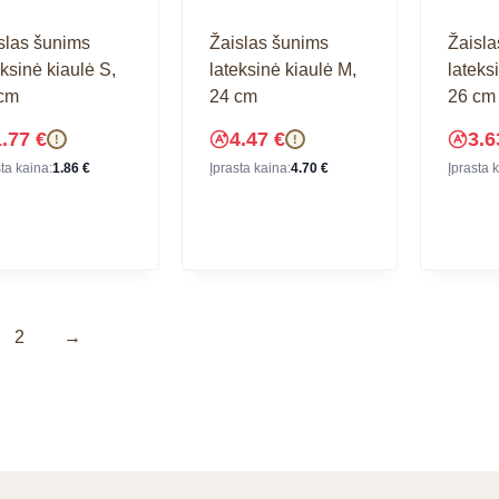
slas šunims
Žaislas šunims
Žaisla
eksinė kiaulė S,
lateksinė kiaulė M,
lateksi
cm
24 cm
26 cm
1.77
€
4.47
€
3.
!
!
sta kaina:
1.86
€
Įprasta kaina:
4.70
€
Įprasta 
2
→