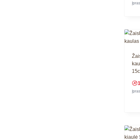
Įpra
Žai
kau
15
Įpra