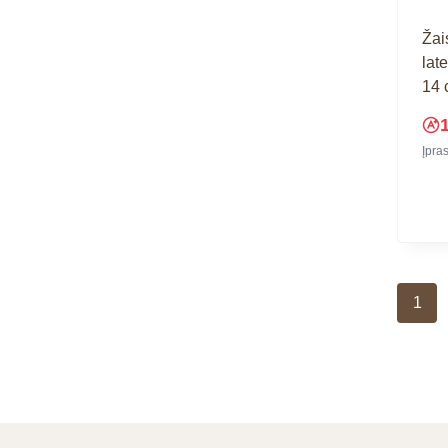
Žai
lat
14 
Įpra
1