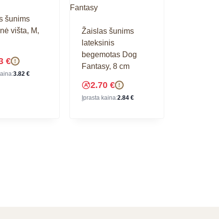
s šunims
nė višta, M,
Žaislas šunims
lateksinis
begemotas Dog
63
€
!
Fantasy, 8 cm
kaina:
3.82
€
2.70
€
!
Įprasta kaina:
2.84
€