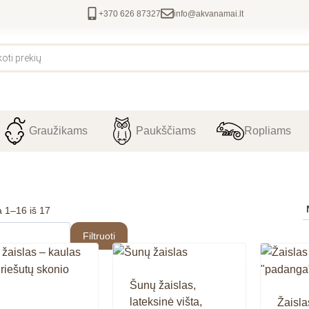
+370 626 87327
info@akvanamai.lt
Graužikams
Paukščiams
Ropliams
 1–16 iš 17
Filtruoti
Šunų žaislas,
lateksinė višta,
Žaisla