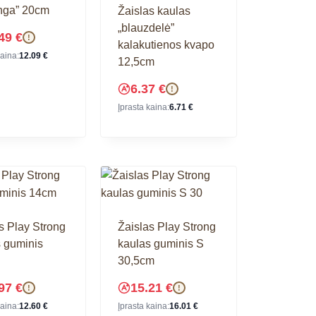
nga” 20cm
Žaislas kaulas
„blauzdelė”
.49
€
!
kalakutienos kvapo
kaina:
12.09
€
12,5cm
6.37
€
!
Įprasta kaina:
6.71
€
s Play Strong
Žaislas Play Strong
 guminis
kaulas guminis S
30,5cm
.97
€
15.21
€
!
!
kaina:
12.60
€
Įprasta kaina:
16.01
€