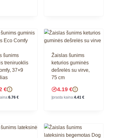
s šunims
Žaislas šunims
s treniruoklis
keturios guminės
omfy, 37×9
dešrelės su virve,
lias
75 cm
42
€
4.19
€
!
!
kaina:
6.76
€
Įprasta kaina:
4.41
€