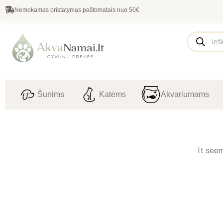
Nemokamas pristatymas paštomatais nuo 50€
Šunims
Katėms
Akvariumams
It seem