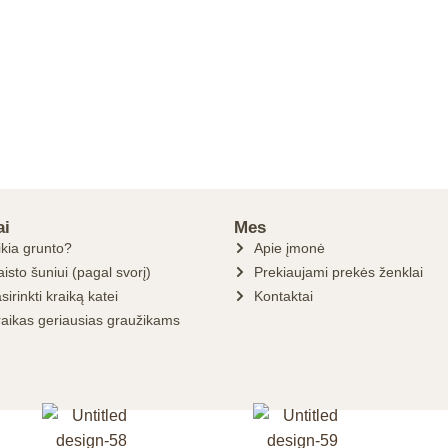
ai
Mes
ikia grunto?
Apie įmonė
isto šuniui (pagal svorį)
Prekiaujami prekės ženklai
sirinkti kraiką katei
Kontaktai
raikas geriausias graužikams