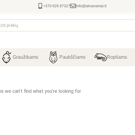
+370 626 87327
info@akvanamai.lt
Graužikams
Paukščiams
Ropliams
s we can’t find what you’re looking for.