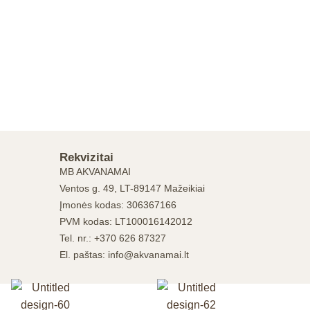
Rekvizitai
MB AKVANAMAI
Ventos g. 49, LT-89147 Mažeikiai
Įmonės kodas: 306367166
PVM kodas: LT100016142012
Tel. nr.: +370 626 87327
El. paštas: info@akvanamai.lt