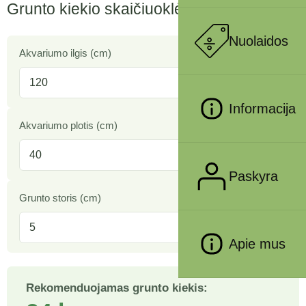
Grunto kiekio skaičiuoklė
Nuolaidos
Akvariumo ilgis (cm)
Informacija
Akvariumo plotis (cm)
Paskyra
Grunto storis (cm)
Apie mus
Rekomenduojamas grunto kiekis: