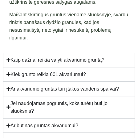
užtikrinsite geresnes sąlygas augalams.
Maišant skirtingus gruntus viename sluoksnyje, svarbu
rinktis panašaus dydžio granules, kad jos
nesusimaišytų netolygiai ir nesukeltų problemų
ilgainiui.
Kaip dažnai reikia valyti akvariumo gruntą?
Kiek grunto reikia 60L akvariumui?
Ar akvariumo gruntas turi įtakos vandens spalvai?
Jei naudojamas pogruntis, koks turėtų būti jo
sluoksnis?
Ar būtinas gruntas akvariumui?