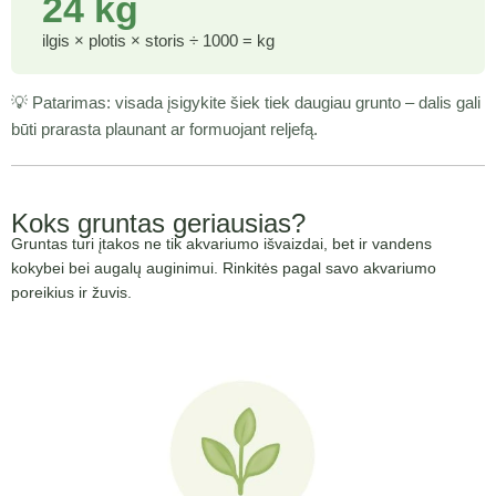
24 kg
ilgis × plotis × storis ÷ 1000 = kg
💡 Patarimas: visada įsigykite šiek tiek daugiau grunto – dalis gali
būti prarasta plaunant ar formuojant reljefą.
Koks gruntas geriausias?
Gruntas turi įtakos ne tik akvariumo išvaizdai, bet ir vandens
kokybei bei augalų auginimui. Rinkitės pagal savo akvariumo
poreikius ir žuvis.