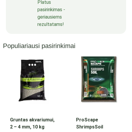
Platus
pasirinkimas -
geriausiems
rezultatams!
Populiariausi pasirinkimai
Gruntas akvariumui,
ProScape
2 – 4 mm, 10 kg
ShrimpsSoil