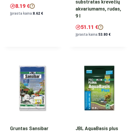
substratas krevečių
8.19
€
!
akvariumams, rudas,
Įprasta kaina:
8.62
€
9 l
51.11
€
!
Įprasta kaina:
53.80
€
Gruntas Sansibar
JBL AquaBasis plus