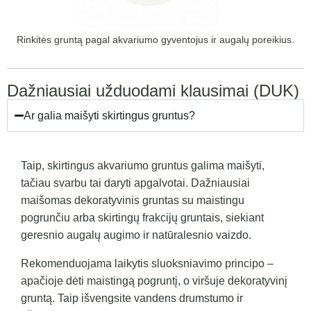
Rinkitės gruntą pagal akvariumo gyventojus ir augalų poreikius.
Dažniausiai užduodami klausimai (DUK)
Ar galia maišyti skirtingus gruntus?
Taip, skirtingus akvariumo gruntus galima maišyti,
tačiau svarbu tai daryti apgalvotai. Dažniausiai
maišomas dekoratyvinis gruntas su maistingu
pogrunčiu arba skirtingų frakcijų gruntais, siekiant
geresnio augalų augimo ir natūralesnio vaizdo.
Rekomenduojama laikytis sluoksniavimo principo –
apačioje dėti maistingą pogruntį, o viršuje dekoratyvinį
gruntą. Taip išvengsite vandens drumstumo ir