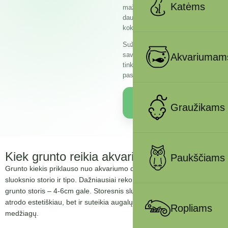
Katėms
mažai – augalai neprigis, per
daug – gali kilti vandens
kokybės problemų.
Sužinokite tikslų kiekį pagal
savo akvariumą ir išsirinkite
Akvariumam
tinkamiausią gruntą iš mūsų
pasiūlos.
Peržiūrėti
gruntus →
Graužikams
Kiek grunto reikia akvariumui?
Paukščiams
Grunto kiekis priklauso nuo akvariumo dydžio, norimo grunto
sluoksnio storio ir tipo. Dažniausiai rekomenduojamas akvariumo
grunto storis – 4-6cm gale. Storesnis sluoksnis galinėje dalyje ne tik
atrodo estetiškiau, bet ir suteikia augalų šaknims daugiau maistinių
Ropliams
medžiagų.