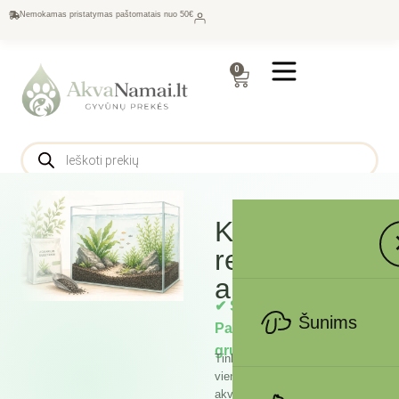
Nemokamas pristatymas paštomatais nuo 50€
0
Kiek grunto
reikia
akvariumui?
✔ Skaičiuoklė •
Šunims
Patarimai • Geriausi
gruntai
Tinkamas grunto kiekis –
vienas svarbiausių sėkmingo
akvariumo elementų. Per