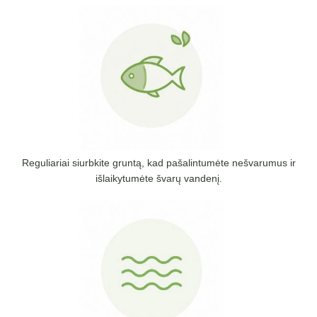
Reguliariai siurbkite gruntą, kad pašalintumėte nešvarumus ir
išlaikytumėte švarų vandenį.