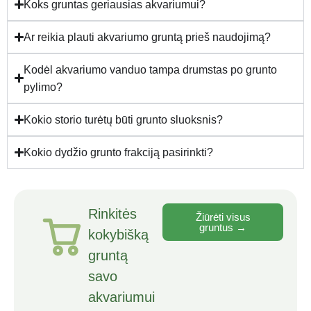
Koks gruntas geriausias akvariumui?
Ar reikia plauti akvariumo gruntą prieš naudojimą?
Kodėl akvariumo vanduo tampa drumstas po grunto
pylimo?
Kokio storio turėtų būti grunto sluoksnis?
Kokio dydžio grunto frakciją pasirinkti?
Rinkitės
Žiūrėti visus
gruntus →
kokybišką
gruntą
savo
akvariumui