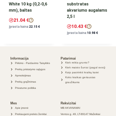
White 10 kg (0,2-0,6
substratas
mm), baltas
akvariumo augalams
2,5 l
21.04
€
!
10.43
€
!
Įprasta kaina:
22.15
€
Įprasta kaina:
10.98
€
Informacija
Patarimai
Kiek reikia grunto?
Pirkimo - Pardavimo Taisyklės
Kiek maisto šuniui (pagal svorį)
Prekių pristatymo sąlygos
Kaip pasirinkti kraiką katei
Apmokėjimas
Koks kraikas geriausias
Prekių grąžinimas
graužikams
Privatumo politika
Mes
Rekvizitai
Apie įmonė
MB AKVANAMAI
Prekiaujami prekės ženklai
Ventos g. 49, LT-89147 Mažeikiai