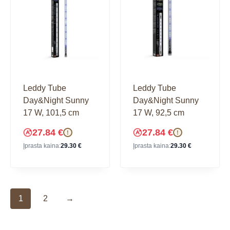
Leddy Tube
Leddy Tube
Day&Night Sunny
Day&Night Sunny
17 W, 101,5 cm
17 W, 92,5 cm
27.84
€
27.84
€
!
!
Įprasta kaina:
29.30
€
Įprasta kaina:
29.30
€
1
2
→