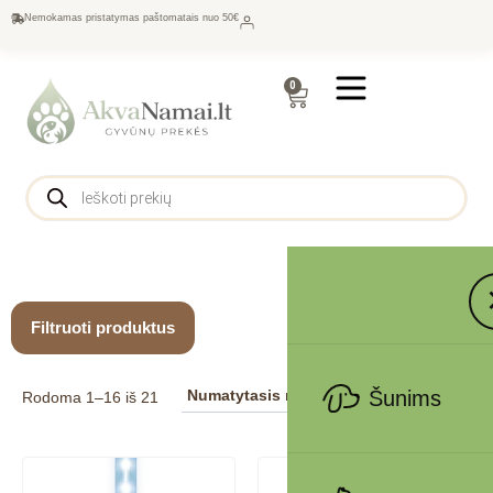
Nemokamas pristatymas paštomatais nuo 50€
0
Filtruoti produktus
Šunims
Rodoma 1–16 iš 21