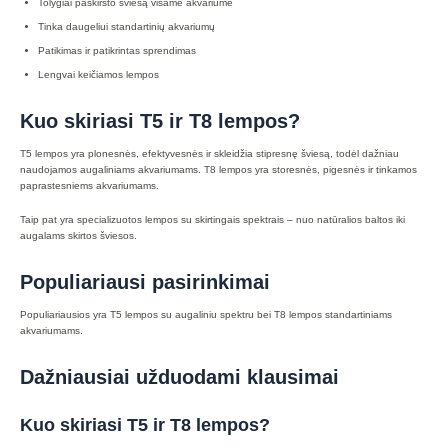
Tolygiai paskirsto šviesą visame akvariume
Tinka daugeliui standartinių akvariumų
Patikimas ir patikrintas sprendimas
Lengvai keičiamos lempos
Kuo skiriasi T5 ir T8 lempos?
T5 lempos yra plonesnės, efektyvesnės ir skleidžia stipresnę šviesą, todėl dažniau
naudojamos augaliniams akvariumams. T8 lempos yra storesnės, pigesnės ir tinkamos
paprastesniems akvariumams.
Taip pat yra specializuotos lempos su skirtingais spektrais – nuo natūralios baltos iki
augalams skirtos šviesos.
Populiariausi pasirinkimai
Populiariausios yra T5 lempos su augaliniu spektru bei T8 lempos standartiniams
akvariumams.
Dažniausiai užduodami klausimai
Kuo skiriasi T5 ir T8 lempos?