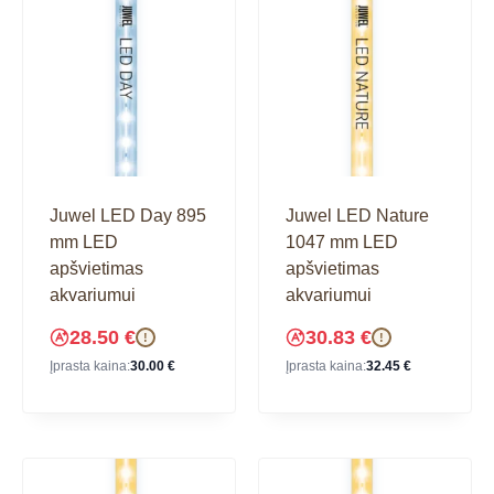
Juwel LED Day 895
Juwel LED Nature
mm LED
1047 mm LED
apšvietimas
apšvietimas
akvariumui
akvariumui
28.50
€
30.83
€
!
!
Įprasta kaina:
30.00
€
Įprasta kaina:
32.45
€