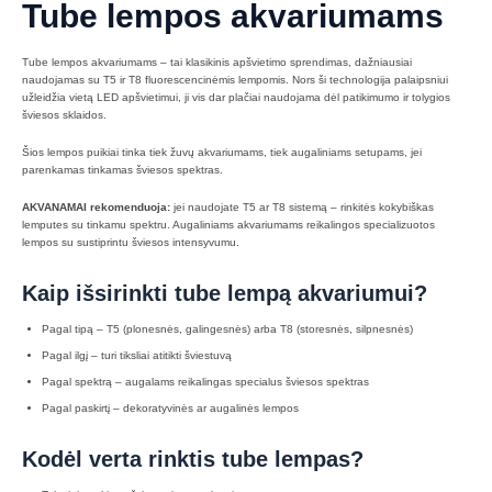
Tube lempos akvariumams
Tube lempos akvariumams – tai klasikinis apšvietimo sprendimas, dažniausiai
naudojamas su T5 ir T8 fluorescencinėmis lempomis. Nors ši technologija palaipsniui
užleidžia vietą LED apšvietimui, ji vis dar plačiai naudojama dėl patikimumo ir tolygios
šviesos sklaidos.
Šios lempos puikiai tinka tiek žuvų akvariumams, tiek augaliniams setupams, jei
parenkamas tinkamas šviesos spektras.
AKVANAMAI rekomenduoja:
jei naudojate T5 ar T8 sistemą – rinkitės kokybiškas
lemputes su tinkamu spektru. Augaliniams akvariumams reikalingos specializuotos
lempos su sustiprintu šviesos intensyvumu.
Kaip išsirinkti tube lempą akvariumui?
Pagal tipą – T5 (plonesnės, galingesnės) arba T8 (storesnės, silpnesnės)
Pagal ilgį – turi tiksliai atitikti šviestuvą
Pagal spektrą – augalams reikalingas specialus šviesos spektras
Pagal paskirtį – dekoratyvinės ar augalinės lempos
Kodėl verta rinktis tube lempas?