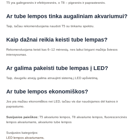
T5 yra galingesnės ir efektyvesnės, o T8 – pigesnės ir paprastesnės.
Ar tube lempos tinka augaliniam akvariumui?
Taip, tačiau rekomenduojama naudoti T5 su tinkamu spektru.
Kaip dažnai reikia keisti tube lempas?
Rekomenduojama keisti kas 6–12 mėnesių, nes laikui bėgant mažėja šviesos
intensyvumas.
Ar galima pakeisti tube lempas į LED?
Taip, daugeliu atvejų galima atnaujinti sistemą į LED apšvietimą.
Ar tube lempos ekonomiškos?
Jos yra mažiau ekonomiškos nei LED, tačiau vis dar naudojamos dėl kainos ir
paprastumo.
Susijusios paieškos:
T5 akvariumo lempos, T8 akvariumo lempos, fluorescencinės
lempos akvariumams, akvariumo tube lempos
Susijusios kategorijos:
LED lempos akvariumams
,