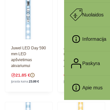
Nuolaidos
Informacija
Juwel LED Day 590
Juwel LED Day 742
mm LED
mm LED
apšvietimas
apšvietimas
Paskyra
akvariumui
akvariumui
21.85
€
26.60
€
!
!
Įprasta kaina:
23.00
€
Įprasta kaina:
28.00
€
Apie mus