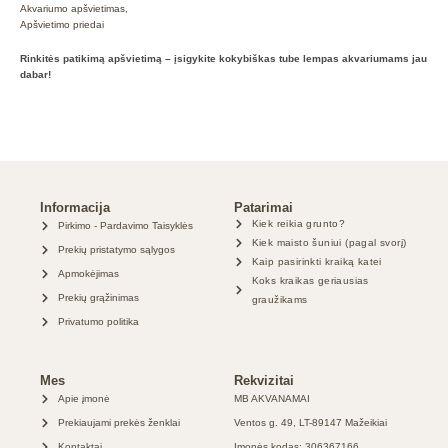
Akvariumo apšvietimas
,
Apšvietimo priedai
Rinkitės patikimą apšvietimą – įsigykite kokybiškas tube lempas akvariumams jau
dabar!
Informacija
Patarimai
Kiek reikia grunto?
Pirkimo - Pardavimo Taisyklės
Kiek maisto šuniui (pagal svorį)
Prekių pristatymo sąlygos
Kaip pasirinkti kraiką katei
Apmokėjimas
Koks kraikas geriausias
Prekių grąžinimas
graužikams
Privatumo politika
Mes
Rekvizitai
Apie įmonė
MB AKVANAMAI
Prekiaujami prekės ženklai
Ventos g. 49, LT-89147 Mažeikiai
Kontaktai
Įmonės kodas: 306367166