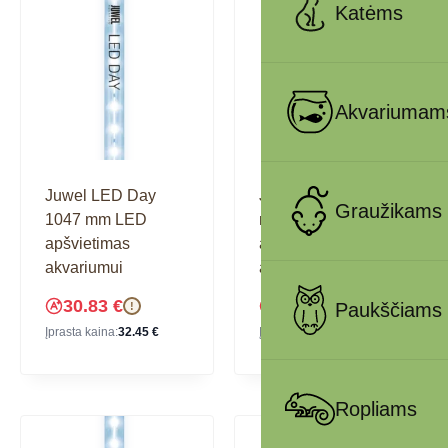
Katėms
Akvariumam
Juwel LED Day
Juwel LED Day 438
Graužikams
1047 mm LED
mm LED
apšvietimas
apšvietimas
akvariumui
akvariumui
30.83
€
20.19
€
Paukščiams
!
!
Įprasta kaina:
32.45
€
Įprasta kaina:
21.25
€
Ropliams