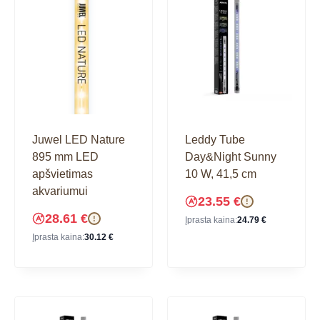
Juwel LED Nature
Leddy Tube
895 mm LED
Day&Night Sunny
apšvietimas
10 W, 41,5 cm
akvariumui
23.55
€
!
28.61
€
!
Įprasta kaina:
24.79
€
Įprasta kaina:
30.12
€