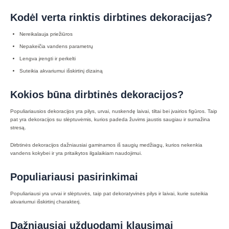
Kodėl verta rinktis dirbtines dekoracijas?
Nereikalauja priežiūros
Nepakeičia vandens parametrų
Lengva įrengti ir perkelti
Suteikia akvariumui išskirtinį dizainą
Kokios būna dirbtinės dekoracijos?
Populiariausios dekoracijos yra pilys, urvai, nuskendę laivai, tiltai bei įvairios figūros. Taip
pat yra dekoracijos su slėptuvėmis, kurios padeda žuvims jaustis saugiau ir sumažina
stresą.
Dirbtinės dekoracijos dažniausiai gaminamos iš saugių medžiagų, kurios nekenkia
vandens kokybei ir yra pritaikytos ilgalaikiam naudojimui.
Populiariausi pasirinkimai
Populiariausi yra urvai ir slėptuvės, taip pat dekoratyvinės pilys ir laivai, kurie suteikia
akvariumui išskirtinį charakterį.
Dažniausiai užduodami klausimai