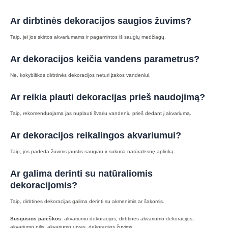
Ar dirbtinės dekoracijos saugios žuvims?
Taip, jei jos skirtos akvariumams ir pagamintos iš saugių medžiagų.
Ar dekoracijos keičia vandens parametrus?
Ne, kokybiškos dirbtinės dekoracijos neturi įtakos vandeniui.
Ar reikia plauti dekoracijas prieš naudojimą?
Taip, rekomenduojama jas nuplauti švariu vandeniu prieš dedant į akvariumą.
Ar dekoracijos reikalingos akvariumui?
Taip, jos padeda žuvims jaustis saugiau ir sukuria natūralesnę aplinką.
Ar galima derinti su natūraliomis
dekoracijomis?
Taip, dirbtines dekoracijas galima derinti su akmenimis ar šakomis.
Susijusios paieškos:
akvariumo dekoracijos, dirbtinės akvariumo dekoracijos,
akvariumo pilis, akvariumo urvas, dekoracijos žuvims