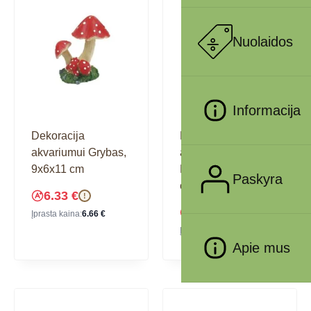
Nuolaidos
Informacija
Dekoracija
Dekoracija
akvariumui Grybas,
akvariumui
9x6x11 cm
Kaukolė, 13x9x12
Paskyra
cm
6.33
€
!
12.01
€
!
Įprasta kaina:
6.66
€
Įprasta kaina:
12.64
€
Apie mus