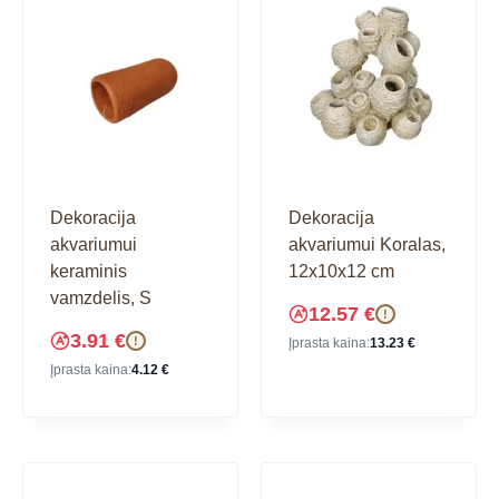
Dekoracija
Dekoracija
akvariumui
akvariumui Koralas,
keraminis
12x10x12 cm
vamzdelis, S
12.57
€
!
3.91
€
!
Įprasta kaina:
13.23
€
Įprasta kaina:
4.12
€