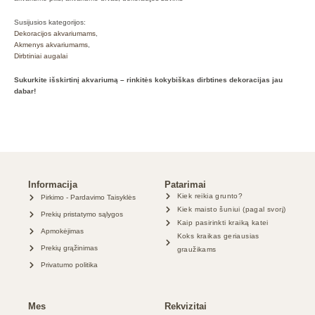
Susijusios kategorijos:
Dekoracijos akvariumams
,
Akmenys akvariumams
,
Dirbtiniai augalai
Sukurkite išskirtinį akvariumą – rinkitės kokybiškas dirbtines dekoracijas jau
dabar!
Informacija
Patarimai
Kiek reikia grunto?
Pirkimo - Pardavimo Taisyklės
Kiek maisto šuniui (pagal svorį)
Prekių pristatymo sąlygos
Kaip pasirinkti kraiką katei
Apmokėjimas
Koks kraikas geriausias
Prekių grąžinimas
graužikams
Privatumo politika
Mes
Rekvizitai