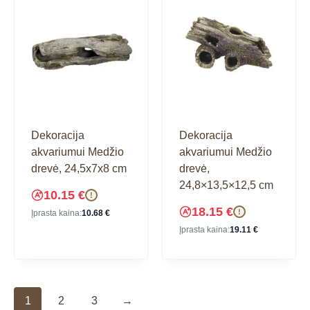
Dekoracija
Dekoracija
akvariumui Medžio
akvariumui Medžio
drevė, 24,5x7x8 cm
drevė,
24,8×13,5×12,5 cm
10.15
€
!
18.15
€
!
Įprasta kaina:
10.68
€
Įprasta kaina:
19.11
€
1
2
3
→