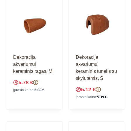
Dekoracija
Dekoracija
akvariumui
akvariumui
keraminis ragas, M
keraminis tunelis su
skylutėmis, S
5.78
€
!
5.12
€
!
Įprasta kaina:
6.08
€
Įprasta kaina:
5.39
€