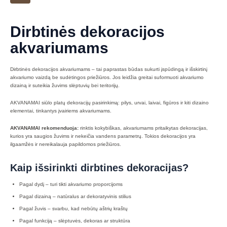
Dirbtinės dekoracijos
akvariumams
Dirbtinės dekoracijos akvariumams – tai paprastas būdas sukurti įspūdingą ir išskirtinį
akvariumo vaizdą be sudėtingos priežiūros. Jos leidžia greitai suformuoti akvariumo
dizainą ir suteikia žuvims slėptuvių bei teritorijų.
AKVANAMAI siūlo platų dekoracijų pasirinkimą: pilys, urvai, laivai, figūros ir kiti dizaino
elementai, tinkantys įvairiems akvariumams.
AKVANAMAI rekomenduoja:
rinktis kokybiškas, akvariumams pritaikytas dekoracijas,
kurios yra saugios žuvims ir nekeičia vandens parametrų. Tokios dekoracijos yra
ilgaamžės ir nereikalauja papildomos priežiūros.
Kaip išsirinkti dirbtines dekoracijas?
Pagal dydį – turi tikti akvariumo proporcijoms
Pagal dizainą – natūralus ar dekoratyvinis stilius
Pagal žuvis – svarbu, kad nebūtų aštrių kraštų
Pagal funkciją – slėptuvės, dekoras ar struktūra