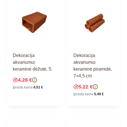
Dekoracija
Dekoracija
akvariumui
akvariumui
keraminė dėžutė, S
keraminė piramidė,
7×4,5 cm
4.28
€
!
5.22
€
!
Įprasta kaina:
4.51
€
Įprasta kaina:
5.49
€