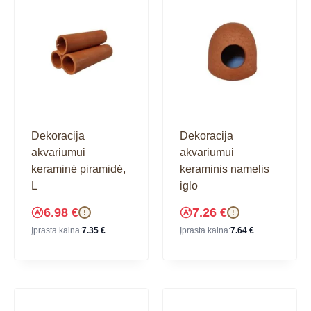
Dekoracija
Dekoracija
akvariumui
akvariumui
keraminė piramidė,
keraminis namelis
L
iglo
6.98
€
7.26
€
!
!
Įprasta kaina:
7.35
€
Įprasta kaina:
7.64
€