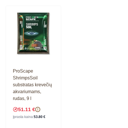
ProScape
ShrimpsSoil
substratas krevečių
akvariumams,
rudas, 9 l
51.11
€
!
Įprasta kaina:
53.80
€