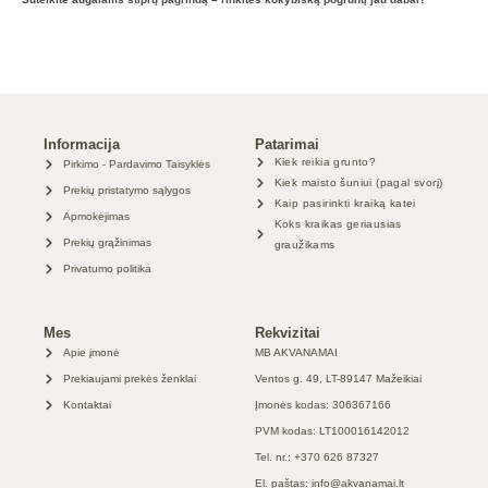
Informacija
Patarimai
Kiek reikia grunto?
Pirkimo - Pardavimo Taisyklės
Kiek maisto šuniui (pagal svorį)
Prekių pristatymo sąlygos
Kaip pasirinkti kraiką katei
Apmokėjimas
Koks kraikas geriausias
Prekių grąžinimas
graužikams
Privatumo politika
Mes
Rekvizitai
Apie įmonė
MB AKVANAMAI
Prekiaujami prekės ženklai
Ventos g. 49, LT-89147 Mažeikiai
Kontaktai
Įmonės kodas: 306367166
PVM kodas: LT100016142012
Tel. nr.: +370 626 87327
El. paštas: info@akvanamai.lt