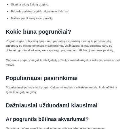
Skatina stiprų šaknų augimą
Padeda palaikyti stabilų akvariumo balansą
Mažina papildomų trąšų poreikį
Kokie būna pogrunčiai?
Pogruntis gali būti įvairių tipų – nuo paprastų mineralinių mišinių iki profesionalių
substratų su mikroelementais ir bakterijomis. Dažniausiai jis naudojamas kartu su
viršutiniu grunto sluoksniu, kuris apsaugo pogruntį nuo iškilimo į vandens paviršių.
Modernūs pogrunčiai gali turėti ilgalaikį poveikį ir maitinti augalus kelis mėnesius ar net
metus.
Populiariausi pasirinkimai
Populiariausi yra maistingi pogrunčiai su mineralais ir mikroelementais, kurie užtikrina
ilgalaikį augalų augimą.
Dažniausiai užduodami klausimai
Ar pogruntis būtinas akvariumui?
Ne visada, tačiau augaliniams akvariumams jis yra labai rekomenduojamas.