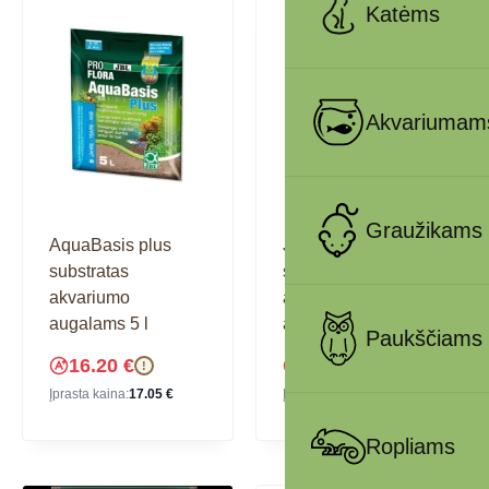
Katėms
Akvariumam
Graužikams
AquaBasis plus
JBL AquaBasis plus
substratas
substratas
akvariumo
akvariumo
augalams 5 l
augalams 2,5 l
Paukščiams
16.20
€
10.43
€
!
!
Įprasta kaina:
17.05
€
Įprasta kaina:
10.98
€
Ropliams