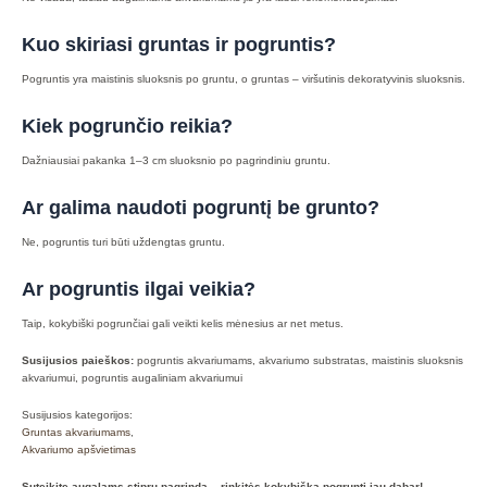
Kuo skiriasi gruntas ir pogruntis?
Pogruntis yra maistinis sluoksnis po gruntu, o gruntas – viršutinis dekoratyvinis sluoksnis.
Kiek pogrunčio reikia?
Dažniausiai pakanka 1–3 cm sluoksnio po pagrindiniu gruntu.
Ar galima naudoti pogruntį be grunto?
Ne, pogruntis turi būti uždengtas gruntu.
Ar pogruntis ilgai veikia?
Taip, kokybiški pogrunčiai gali veikti kelis mėnesius ar net metus.
Susijusios paieškos:
pogruntis akvariumams, akvariumo substratas, maistinis sluoksnis
akvariumui, pogruntis augaliniam akvariumui
Susijusios kategorijos:
Gruntas akvariumams
,
Akvariumo apšvietimas
Suteikite augalams stiprų pagrindą – rinkitės kokybišką pogruntį jau dabar!