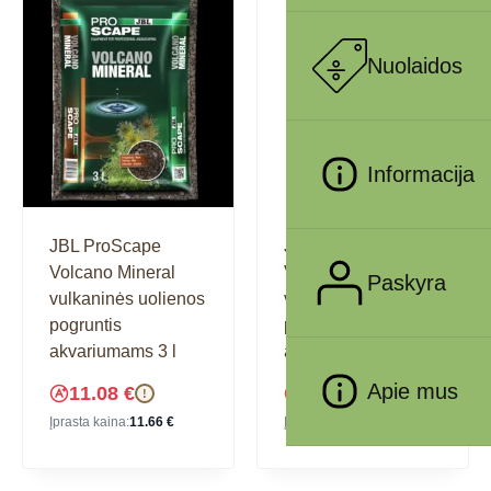
Nuolaidos
Informacija
JBL ProScape
JBL ProScape
Volcano Mineral
Volcano Mineral
Paskyra
vulkaninės uolienos
vulkaninės uolienos
pogruntis
pogruntis
akvariumams 3 l
akvariumams 9 l
Apie mus
11.08
€
28.77
€
!
!
Įprasta kaina:
11.66
€
Įprasta kaina:
30.28
€