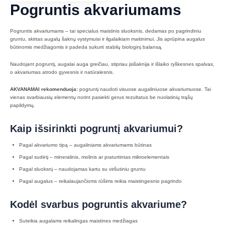
Pogruntis akvariumams
Pogruntis akvariumams – tai specialus maistinis sluoksnis, dedamas po pagrindiniu
gruntu, skirtas augalų šaknų vystymuisi ir ilgalaikiam maitinimui. Jis aprūpina augalus
būtinomis medžiagomis ir padeda sukurti stabilų biologinį balansą.
Naudojant pogruntį, augalai auga greičiau, stipriau įsišaknija ir išlaiko ryškesnes spalvas,
o akvariumas atrodo gyvesnis ir natūralesnis.
AKVANAMAI rekomenduoja:
pogruntį naudoti visuose augaliniuose akvariumuose. Tai
vienas svarbiausių elementų norint pasiekti gerus rezultatus be nuolatinių trąšų
papildymų.
Kaip išsirinkti pogruntį akvariumui?
Pagal akvariumo tipą – augaliniams akvariumams būtinas
Pagal sudėtį – mineralinis, molinis ar praturtintas mikroelementais
Pagal sluoksnį – naudojamas kartu su viršutiniu gruntu
Pagal augalus – reikalaujančioms rūšims reikia maistingesnio pagrindo
Kodėl svarbus pogruntis akvariume?
Suteikia augalams reikalingas maistines medžiagas