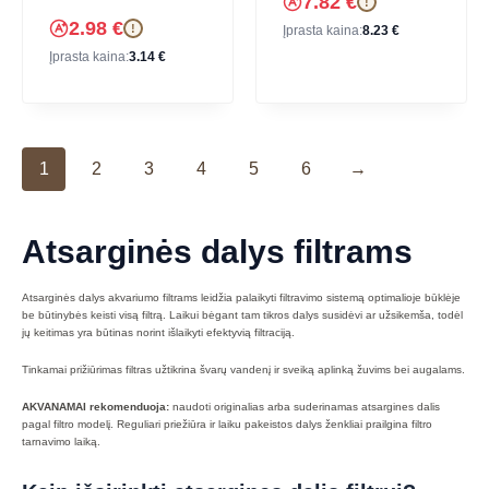
7.82
€
!
2.98
€
!
Įprasta kaina:
8.23
€
Įprasta kaina:
3.14
€
1
2
3
4
5
6
→
Atsarginės dalys filtrams
Atsarginės dalys akvariumo filtrams leidžia palaikyti filtravimo sistemą optimalioje būklėje
be būtinybės keisti visą filtrą. Laikui bėgant tam tikros dalys susidėvi ar užsikemša, todėl
jų keitimas yra būtinas norint išlaikyti efektyvią filtraciją.
Tinkamai prižiūrimas filtras užtikrina švarų vandenį ir sveiką aplinką žuvims bei augalams.
AKVANAMAI rekomenduoja:
naudoti originalias arba suderinamas atsargines dalis
pagal filtro modelį. Reguliari priežiūra ir laiku pakeistos dalys ženkliai prailgina filtro
tarnavimo laiką.