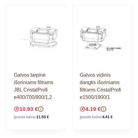
Galvos tarpinė
Galvos vidinis
išoriniams filtrams
dangtis išoriniams
JBL CristalProfi
filtrams CristalProfi
e400/700/900/1,2
e1500/1900/1
10.93
€
4.19
€
!
!
Įprasta kaina:
11.50
€
Įprasta kaina:
4.41
€