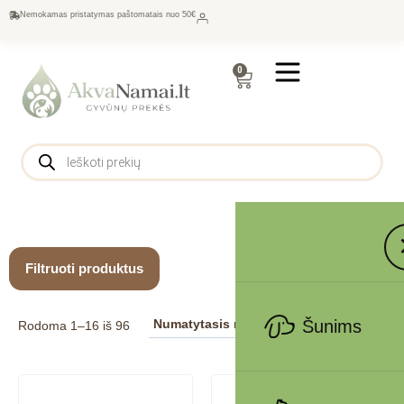
Nemokamas pristatymas paštomatais nuo 50€
0
Filtruoti produktus
Šunims
Rodoma 1–16 iš 96