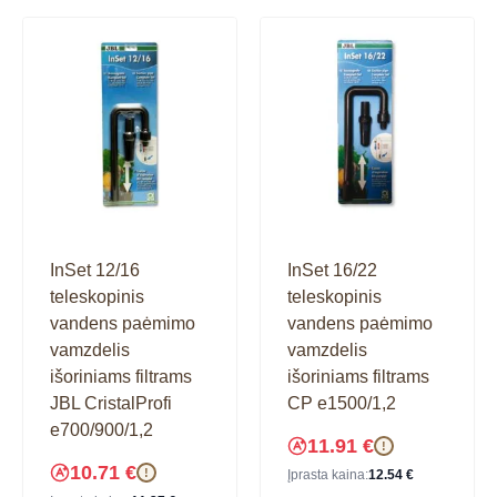
InSet 12/16
InSet 16/22
teleskopinis
teleskopinis
vandens paėmimo
vandens paėmimo
vamzdelis
vamzdelis
išoriniams filtrams
išoriniams filtrams
JBL CristalProfi
CP e1500/1,2
e700/900/1,2
11.91
€
!
10.71
€
!
Įprasta kaina:
12.54
€