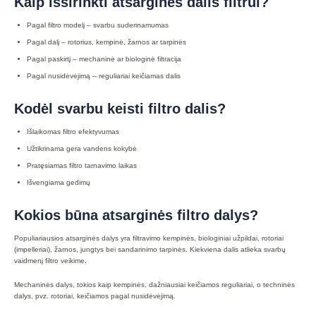
Kaip išsirinkti atsargines dalis filtrui?
Pagal filtro modelį – svarbu suderinamumas
Pagal dalį – rotorius, kempinė, žarnos ar tarpinės
Pagal paskirtį – mechaninė ar biologinė filtracija
Pagal nusidėvėjimą – reguliariai keičiamas dalis
Kodėl svarbu keisti filtro dalis?
Išlaikomas filtro efektyvumas
Užtikrinama gera vandens kokybė
Pratęsiamas filtro tarnavimo laikas
Išvengiama gedimų
Kokios būna atsarginės filtro dalys?
Populiariausios atsarginės dalys yra filtravimo kempinės, biologiniai užpildai, rotoriai
(impelleriai), žarnos, jungtys bei sandarinimo tarpinės. Kiekviena dalis atlieka svarbų
vaidmenį filtro veikime.
Mechaninės dalys, tokios kaip kempinės, dažniausiai keičiamos reguliariai, o techninės
dalys, pvz. rotoriai, keičiamos pagal nusidėvėjimą.