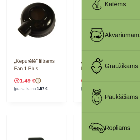
Katėms
Akvariumam
„Kepurėlė” filtrams
„Kepurėlė” filtrams
Graužikams
Fan 1 Plus
Fan 2 Plus
1.49
€
1.77
€
!
!
Įprasta kaina:
1.57
€
Įprasta kaina:
1.86
€
Paukščiams
Ropliams