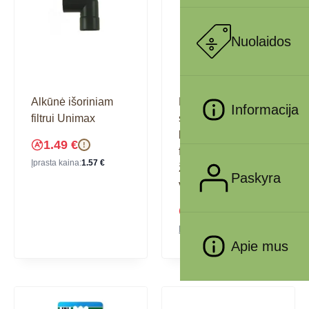
Nuolaidos
Alkūnė išoriniam
FixSet 16/22
Informacija
filtrui Unimax
siurbtukai su
laikikliais išorinių
1.49
€
!
filtrų CP e1500/12
Įprasta kaina:
1.57
€
žarnoms ir
Paskyra
vamzdeliams
7.54
€
!
Įprasta kaina:
7.94
€
Apie mus