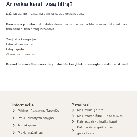
Ar reikia keisti visą filtrą?
Dažniausiai ne – pakanka pakeisti susidėvėjusias dalis.
Susijusios paieškos:
filtro dalys akvariumams, akvariumo filtro kempinė, filtro rotorius,
filtro žarnos, filtro atsarginės dalys
Susijusios kategorijos:
Filtrai akvariumams
,
Filtrų užpildai
,
Akvariumo apšvietimas
Pratęskite savo filtro tarnavimą – rinkitės kokybiškas atsargines dalis jau dabar!
Informacija
Patarimai
Kiek reikia grunto?
Pirkimo - Pardavimo Taisyklės
Kiek maisto šuniui (pagal svorį)
Prekių pristatymo sąlygos
Kaip pasirinkti kraiką katei
Apmokėjimas
Koks kraikas geriausias
Prekių grąžinimas
graužikams