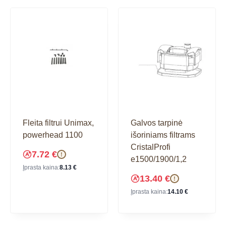
Fleita filtrui Unimax,
Galvos tarpinė
powerhead 1100
išoriniams filtrams
CristalProfi
7.72
€
!
e1500/1900/1,2
Įprasta kaina:
8.13
€
13.40
€
!
Įprasta kaina:
14.10
€