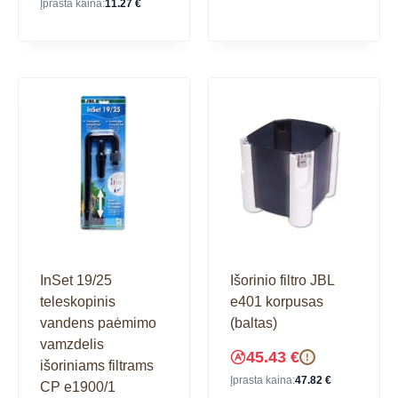
Įprasta kaina:
11.27
€
InSet 19/25
Išorinio filtro JBL
teleskopinis
e401 korpusas
vandens paėmimo
(baltas)
vamzdelis
45.43
€
!
išoriniams filtrams
Įprasta kaina:
47.82
€
CP e1900/1