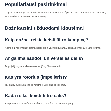
Populiariausi pasirinkimai
Populiariausios yra filtravimo kempinės ir biologiniai užpildai, taip pat rotoriai bei tarpinės,
kurios užtikrina sklandų filtro veikimą.
Dažniausiai užduodami klausimai
Kaip dažnai reikia keisti filtro kempinę?
Kempinę rekomenduojama keisti arba valyti reguliariai, priklausomai nuo užterštumo.
Ar galima naudoti universalias dalis?
Taip, jei jos yra suderinamos su jūsų filtro modeliu.
Kas yra rotorius (impelleris)?
Tai dalis, kuri suka vandenį filtre ir užtikrina jo veikimą.
Kada reikia keisti filtro dalis?
Kai pastebite sumažėjusį našumą, triukšmą ar nusidėvėjimą.