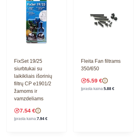
FixSet 19/25
Fleita Fan filtrams
siurbtukai su
350/650
laikikliais išorinių
5.59
€
!
filtrų CP e1901/2
Įprasta kaina:
5.88
€
žarnoms ir
vamzdeliams
7.54
€
!
Įprasta kaina:
7.94
€