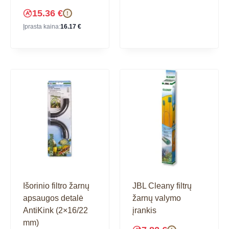
15.36
€
!
Įprasta kaina:
16.17
€
Išorinio filtro žarnų
JBL Cleany filtrų
apsaugos detalė
žarnų valymo
AntiKink (2×16/22
įrankis
mm)