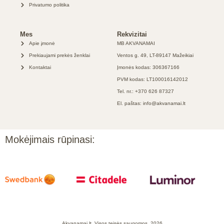
Privatumo politika
Mes
Rekvizitai
Apie įmonė
MB AKVANAMAI
Prekiaujami prekės ženklai
Ventos g. 49, LT-89147 Mažeikiai
Kontaktai
Įmonės kodas: 306367166
PVM kodas: LT100016142012
Tel. nr.: +370 626 87327
El. paštas: info@akvanamai.lt
Mokėjimais rūpinasi:
Akvanamai.lt, Visos teisės saugomos, 2026