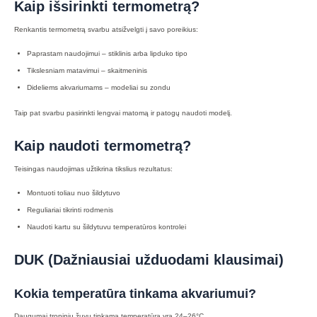
Kaip išsirinkti termometrą?
Renkantis termometrą svarbu atsižvelgti į savo poreikius:
Paprastam naudojimui – stiklinis arba lipduko tipo
Tikslesniam matavimui – skaitmeninis
Dideliems akvariumams – modeliai su zondu
Taip pat svarbu pasirinkti lengvai matomą ir patogų naudoti modelį.
Kaip naudoti termometrą?
Teisingas naudojimas užtikrina tikslius rezultatus:
Montuoti toliau nuo šildytuvo
Reguliariai tikrinti rodmenis
Naudoti kartu su šildytuvu temperatūros kontrolei
DUK (Dažniausiai užduodami klausimai)
Kokia temperatūra tinkama akvariumui?
Daugumai tropinių žuvų tinkama temperatūra yra 24–26°C.