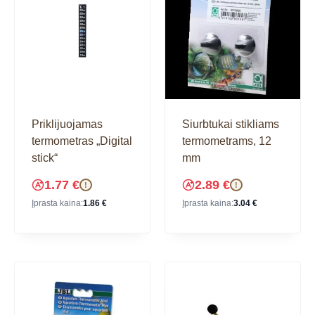
Priklijuojamas
Siurbtukai stikliams
termometras „Digital
termometrams, 12
stick“
mm
1.77
€
2.89
€
!
!
Įprasta kaina:
1.86
€
Įprasta kaina:
3.04
€