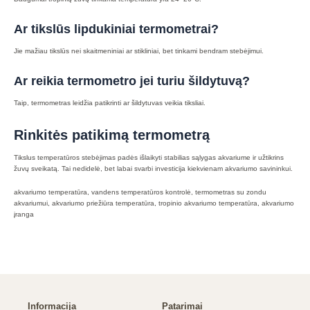
Ar tikslūs lipdukiniai termometrai?
Jie mažiau tikslūs nei skaitmeniniai ar stikliniai, bet tinkami bendram stebėjimui.
Ar reikia termometro jei turiu šildytuvą?
Taip, termometras leidžia patikrinti ar šildytuvas veikia tiksliai.
Rinkitės patikimą termometrą
Tikslus temperatūros stebėjimas padės išlaikyti stabilias sąlygas akvariume ir užtikrins
žuvų sveikatą. Tai nedidelė, bet labai svarbi investicija kiekvienam akvariumo savininkui.
akvariumo temperatūra, vandens temperatūros kontrolė, termometras su zondu
akvariumui, akvariumo priežiūra temperatūra, tropinio akvariumo temperatūra, akvariumo
įranga
Informacija
Patarimai