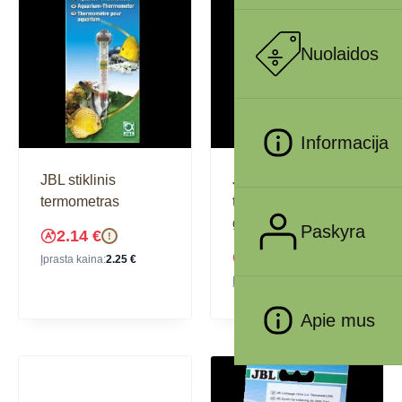
Nuolaidos
Informacija
JBL stiklinis
JBL stiklinis
termometras
termometras,
geltonas
Paskyra
2.14
€
!
5.40
€
!
Įprasta kaina:
2.25
€
Įprasta kaina:
5.68
€
Apie mus