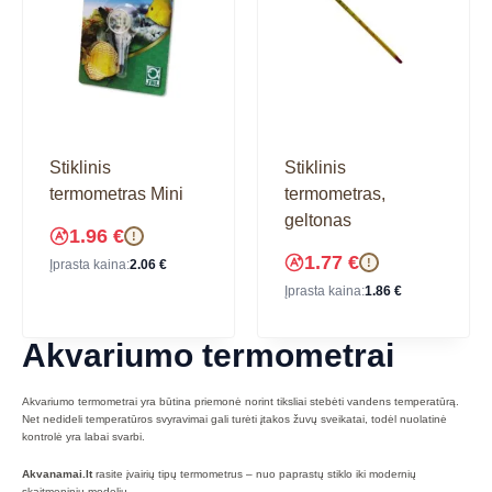
Stiklinis
Stiklinis
termometras Mini
termometras,
geltonas
1.96
€
!
1.77
€
!
Įprasta kaina:
2.06
€
Įprasta kaina:
1.86
€
Akvariumo termometrai
Akvariumo termometrai yra būtina priemonė norint tiksliai stebėti vandens temperatūrą.
Net nedideli temperatūros svyravimai gali turėti įtakos žuvų sveikatai, todėl nuolatinė
kontrolė yra labai svarbi.
Akvanamai.lt
rasite įvairių tipų termometrus – nuo paprastų stiklo iki modernių
skaitmeninių modelių.