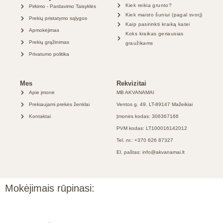
Kiek reikia grunto?
Pirkimo - Pardavimo Taisyklės
Kiek maisto šuniui (pagal svorį)
Prekių pristatymo sąlygos
Kaip pasirinkti kraiką katei
Apmokėjimas
Koks kraikas geriausias
Prekių grąžinimas
graužikams
Privatumo politika
Mes
Rekvizitai
Apie įmonė
MB AKVANAMAI
Prekiaujami prekės ženklai
Ventos g. 49, LT-89147 Mažeikiai
Kontaktai
Įmonės kodas: 306367166
PVM kodas: LT100016142012
Tel. nr.: +370 626 87327
El. paštas: info@akvanamai.lt
Mokėjimais rūpinasi: