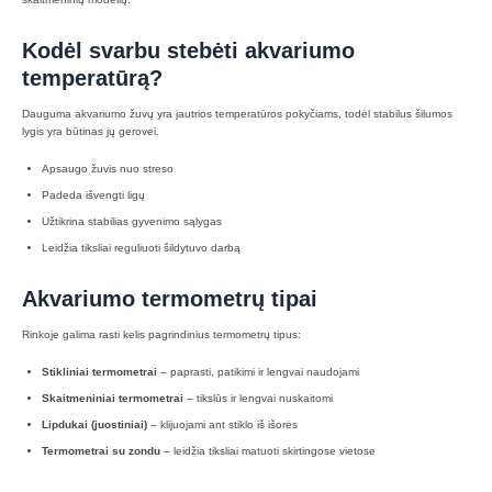
Kodėl svarbu stebėti akvariumo
temperatūrą?
Dauguma akvariumo žuvų yra jautrios temperatūros pokyčiams, todėl stabilus šilumos
lygis yra būtinas jų gerovei.
Apsaugo žuvis nuo streso
Padeda išvengti ligų
Užtikrina stabilias gyvenimo sąlygas
Leidžia tiksliai reguliuoti šildytuvo darbą
Akvariumo termometrų tipai
Rinkoje galima rasti kelis pagrindinius termometrų tipus:
Stikliniai termometrai
– paprasti, patikimi ir lengvai naudojami
Skaitmeniniai termometrai
– tikslūs ir lengvai nuskaitomi
Lipdukai (juostiniai)
– klijuojami ant stiklo iš išorės
Termometrai su zondu
– leidžia tiksliai matuoti skirtingose vietose