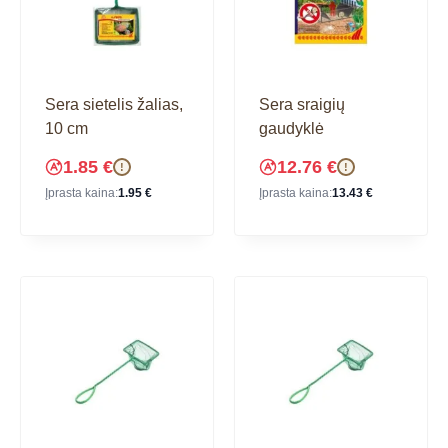
Sera sietelis žalias,
Sera sraigių
10 cm
gaudyklė
1.85
€
12.76
€
!
!
Įprasta kaina:
1.95
€
Įprasta kaina:
13.43
€