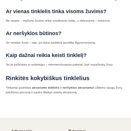
Ar vienas tinklelis tinka visoms žuvims?
Ne visada – mažoms žuvims reikia smulkesnio tinklo, o didesnėms – tvirtesnio.
Ar neršyklos būtinos?
Jei veisiate žuvis – taip, jos labai padidina jauniklių išgyvenamumą.
Kaip dažnai reikia keisti tinklelį?
Jei jis pažeistas ar sukietėjęs – rekomenduojama pakeisti, kad nepažeistų žuvų.
Rinkitės kokybiškus tinklelius
Tinkamai parinktas
akvariumo tinklelis
ir
neršyklos akvariumui
užtikrins saugų žuvų
priežiūros procesą ir padės išlaikyti stabilų akvariumą.