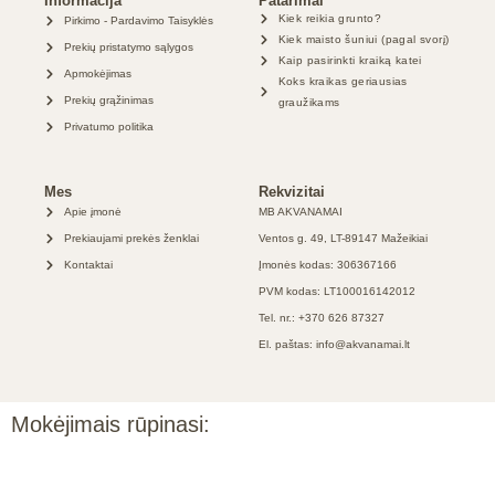
Informacija
Patarimai
Kiek reikia grunto?
Pirkimo - Pardavimo Taisyklės
Kiek maisto šuniui (pagal svorį)
Prekių pristatymo sąlygos
Kaip pasirinkti kraiką katei
Apmokėjimas
Koks kraikas geriausias
Prekių grąžinimas
graužikams
Privatumo politika
Mes
Rekvizitai
Apie įmonė
MB AKVANAMAI
Prekiaujami prekės ženklai
Ventos g. 49, LT-89147 Mažeikiai
Kontaktai
Įmonės kodas: 306367166
PVM kodas: LT100016142012
Tel. nr.: +370 626 87327
El. paštas: info@akvanamai.lt
Mokėjimais rūpinasi: