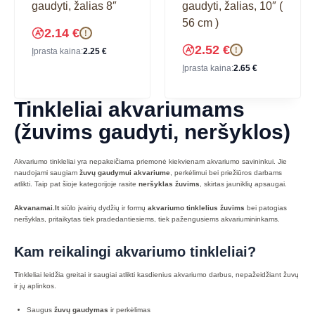
gaudyti, žalias 8″
gaudyti, žalias, 10″ (
56 cm )
2.14
€
!
2.52
€
!
Įprasta kaina:
2.25
€
Įprasta kaina:
2.65
€
Tinkleliai akvariumams
(žuvims gaudyti, neršyklos)
Akvariumo tinkleliai yra nepakeičiama priemonė kiekvienam akvariumo savininkui. Jie
naudojami saugiam
žuvų gaudymui akvariume
, perkėlimui bei priežiūros darbams
atlikti. Taip pat šioje kategorijoje rasite
neršyklas žuvims
, skirtas jauniklių apsaugai.
Akvanamai.lt
siūlo įvairių dydžių ir formų
akvariumo tinklelius žuvims
bei patogias
neršyklas, pritaikytas tiek pradedantiesiems, tiek pažengusiems akvariumininkams.
Kam reikalingi akvariumo tinkleliai?
Tinkleliai leidžia greitai ir saugiai atlikti kasdienius akvariumo darbus, nepažeidžiant žuvų
ir jų aplinkos.
Saugus
žuvų gaudymas
ir perkėlimas