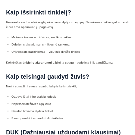
Kaip išsirinkti tinklelį?
Renkantis svarbu atsižvelgti į akvariumo dydį ir žuvų tipą. Netinkamas tinklas gali sužeisti
žuvis arba apsunkinti jų pagavimą.
Mažoms žuvims – minkštas, smulkus tinklas
Dideliems akvariumams – ilgesnė rankena
Universalus pasirinkimas – vidutinio dydžio tinklas
Kokybiškas
tinklelis akvariumui
užtikrina saugų naudojimą ir ilgaamžiškumą.
Kaip teisingai gaudyti žuvis?
Norint sumažinti stresą, svarbu laikytis kelių taisyklių:
Gaudyti lėtai ir be staigių judesių
Nepersekioti žuvies ilgą laiką
Naudoti tinkamo dydžio tinklelį
Esant poreikiui – naudoti du tinklelius
DUK (Dažniausiai užduodami klausimai)