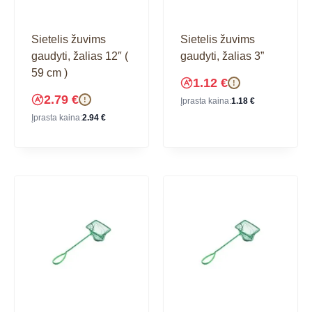
Sietelis žuvims
Sietelis žuvims
gaudyti, žalias 12″ (
gaudyti, žalias 3”
59 cm )
1.12
€
!
2.79
€
!
Įprasta kaina:
1.18
€
Įprasta kaina:
2.94
€