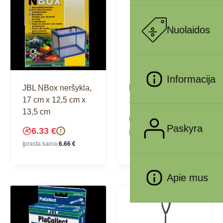
Nuolaidos
Informacija
JBL NBox neršykla,
Neršykla žuvims
17 cm x 12,5 cm x
17×12,5×15 cm
13,5 cm
3.63
€
!
Paskyra
6.33
€
!
Įprasta kaina:
3.82
€
Įprasta kaina:
6.66
€
Apie mus