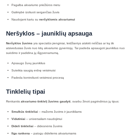
Pagalba akvariumo priežiūros metu
Galimybė izoliuoti sergančias žuvis
Naudojami kartu su
neršyklomis akvariumui
Neršyklos – jauniklių apsauga
Neršyklos žuvims
yra specialūs įrenginiai, leidžiantys atskirti nėščias ar ką tik
atsivedusias žuvis nuo kitų akvariumo gyventojų. Tai padeda apsaugoti jauniklius nuo
suėdimo ir padidina jų išgyvenamumą.
Apsaugo žuvų jauniklius
Suteikia saugią erdvę veisimuisi
Padeda kontroliuoti veisimosi procesą
Tinklelių tipai
Renkantis
akvariumo tinklelį žuvims gaudyti
, svarbu žinoti pagrindinius jų tipus:
Smulkūs tinkleliai
– mažoms žuvims ir jaunikliams
Vidutiniai
– universaliam naudojimui
Dideli tinkleliai
– didesnėms žuvims
Ilga rankena
– patogu dideliems akvariumams