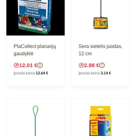
PlaCollect planarijų
Sera sietelis juodas,
gaudyklė
12 cm
12.01
€
2.98
€
!
!
Įprasta kaina:
12.64
€
Įprasta kaina:
3.14
€