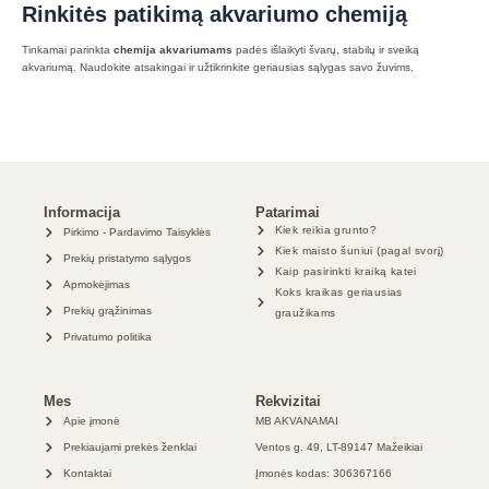
Rinkitės patikimą akvariumo chemiją
Tinkamai parinkta
chemija akvariumams
padės išlaikyti švarų, stabilų ir sveiką
akvariumą. Naudokite atsakingai ir užtikrinkite geriausias sąlygas savo žuvims.
Informacija
Patarimai
Kiek reikia grunto?
Pirkimo - Pardavimo Taisyklės
Kiek maisto šuniui (pagal svorį)
Prekių pristatymo sąlygos
Kaip pasirinkti kraiką katei
Apmokėjimas
Koks kraikas geriausias
Prekių grąžinimas
graužikams
Privatumo politika
Mes
Rekvizitai
Apie įmonė
MB AKVANAMAI
Prekiaujami prekės ženklai
Ventos g. 49, LT-89147 Mažeikiai
Kontaktai
Įmonės kodas: 306367166