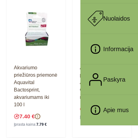
Nuolaidos
Informacija
Akvariumo
Akvariumo
priežiūros priemonė
priežiūros priemonė
Paskyra
Aquavital
Aquavital
Bactosprint,
Conditioner+, 100
akvariumams iki
ml
100 l
4.56
€
Apie mus
!
7.40
€
!
Įprasta kaina:
4.80
€
Įprasta kaina:
7.79
€