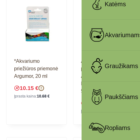
Katėms
Akvariumam
*Akvariumo
Akvariumo
Graužikams
priežiūros priemonė
priežiūros priemonė
Argumor, 20 ml
Aquavital
Bactosprint, 100-
10.15
€
!
500 l akvariumams
Paukščiams
Įprasta kaina:
10.68
€
8.47
€
!
Įprasta kaina:
8.92
€
Ropliams