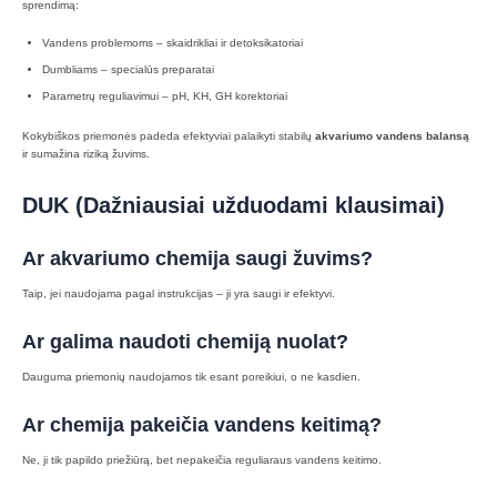
sprendimą:
Vandens problemoms – skaidrikliai ir detoksikatoriai
Dumbliams – specialūs preparatai
Parametrų reguliavimui – pH, KH, GH korektoriai
Kokybiškos priemonės padeda efektyviai palaikyti stabilų
akvariumo vandens balansą
ir sumažina riziką žuvims.
DUK (Dažniausiai užduodami klausimai)
Ar akvariumo chemija saugi žuvims?
Taip, jei naudojama pagal instrukcijas – ji yra saugi ir efektyvi.
Ar galima naudoti chemiją nuolat?
Dauguma priemonių naudojamos tik esant poreikiui, o ne kasdien.
Ar chemija pakeičia vandens keitimą?
Ne, ji tik papildo priežiūrą, bet nepakeičia reguliaraus vandens keitimo.