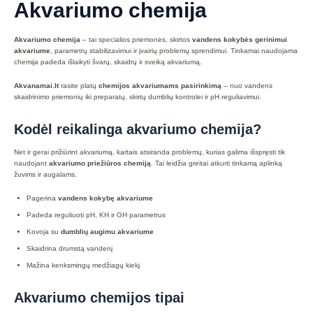
Akvariumo chemija
Akvariumo chemija
– tai specialios priemonės, skirtos
vandens kokybės gerinimui
akvariume
, parametrų stabilizavimui ir įvairių problemų sprendimui. Tinkamai naudojama
chemija padeda išlaikyti švarų, skaidrų ir sveiką akvariumą.
Akvanamai.lt
rasite platų
chemijos akvariumams pasirinkimą
– nuo vandens
skaidrinimo priemonių iki preparatų, skirtų dumblių kontrolei ir pH reguliavimui.
Kodėl reikalinga akvariumo chemija?
Net ir gerai prižiūrint akvariumą, kartais atsiranda problemų, kurias galima išspręsti tik
naudojant
akvariumo priežiūros chemiją
. Tai leidžia greitai atkurti tinkamą aplinką
žuvims ir augalams.
Pagerina
vandens kokybę akvariume
Padeda reguliuoti pH, KH ir GH parametrus
Kovoja su
dumblių augimu akvariume
Skaidrina drumstą vandenį
Mažina kenksmingų medžiagų kiekį
Akvariumo chemijos tipai