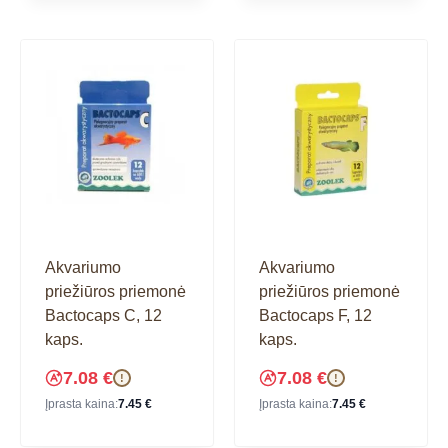
Akvariumo
Akvariumo
priežiūros priemonė
priežiūros priemonė
Bactocaps C, 12
Bactocaps F, 12
kaps.
kaps.
7.08
€
7.08
€
!
!
Įprasta kaina:
7.45
€
Įprasta kaina:
7.45
€