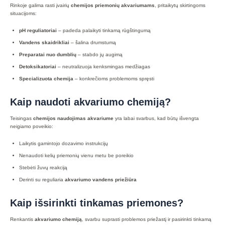
Rinkoje galima rasti įvairių
chemijos priemonių akvariumams
, pritaikytų skirtingoms
situacijoms:
pH reguliatoriai
– padeda palaikyti tinkamą rūgštingumą
Vandens skaidrikliai
– šalina drumstumą
Preparatai nuo dumblių
– stabdo jų augimą
Detoksikatoriai
– neutralizuoja kenksmingas medžiagas
Specializuota chemija
– konkrečioms problemoms spręsti
Kaip naudoti akvariumo chemiją?
Teisingas
chemijos naudojimas akvariume
yra labai svarbus, kad būtų išvengta
neigiamo poveikio:
Laikytis gamintojo dozavimo instrukcijų
Nenaudoti kelių priemonių vienu metu be poreikio
Stebėti žuvų reakciją
Derinti su reguliaria
akvariumo vandens priežiūra
Kaip išsirinkti tinkamas priemones?
Renkantis
akvariumo chemiją
, svarbu suprasti problemos priežastį ir pasirinkti tinkamą