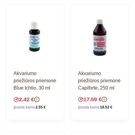
Akvariumo
Akvariumo
priežiūros priemonė
priežiūros priemonė
Blue Ichtio, 30 ml
Capiforte, 250 ml
2.42
€
17.59
€
!
!
Įprasta kaina:
2.55
€
Įprasta kaina:
18.52
€