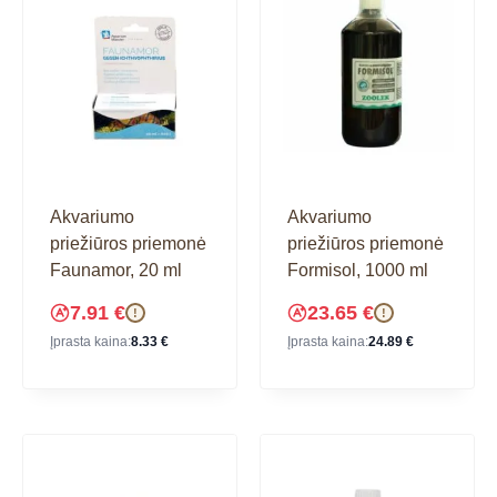
Akvariumo
Akvariumo
priežiūros priemonė
priežiūros priemonė
Faunamor, 20 ml
Formisol, 1000 ml
7.91
€
23.65
€
!
!
Įprasta kaina:
8.33
€
Įprasta kaina:
24.89
€