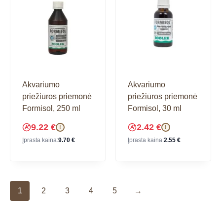
Akvariumo
Akvariumo
priežiūros priemonė
priežiūros priemonė
Formisol, 250 ml
Formisol, 30 ml
9.22
€
2.42
€
!
!
Įprasta kaina:
9.70
€
Įprasta kaina:
2.55
€
1
2
3
4
5
→