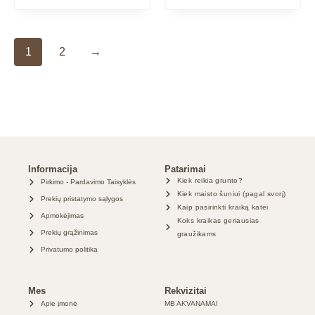
1
2
→
Informacija
Patarimai
Kiek reikia grunto?
Pirkimo - Pardavimo Taisyklės
Kiek maisto šuniui (pagal svorį)
Prekių pristatymo sąlygos
Kaip pasirinkti kraiką katei
Apmokėjimas
Koks kraikas geriausias
Prekių grąžinimas
graužikams
Privatumo politika
Mes
Rekvizitai
Apie įmonė
MB AKVANAMAI