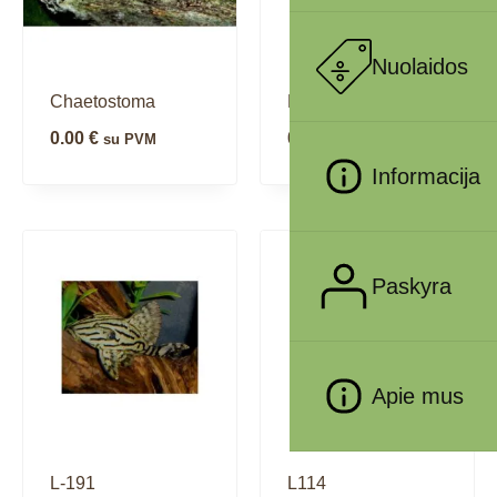
Nuolaidos
Chaetostoma
Farlovela
0.00
€
0.00
€
su PVM
su PVM
Informacija
Paskyra
Apie mus
L-191
L114