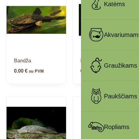
Katėms
Akvariumam
Bandža
Bronzinis šamukas
Graužikams
0.00
€
0.00
€
su PVM
su PVM
Paukščiams
Ropliams