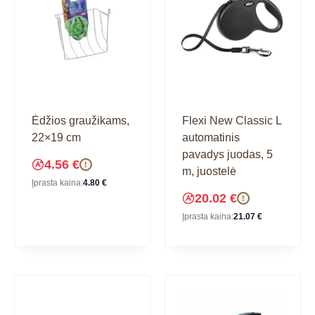
Ėdžios graužikams,
Flexi New Classic L
22×19 cm
automatinis
pavadys juodas, 5
4.56
€
!
m, juostelė
Įprasta kaina:
4.80
€
20.02
€
!
Įprasta kaina:
21.07
€