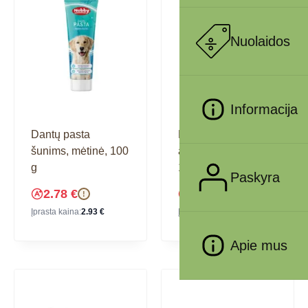
Nuolaidos
Informacija
Dantų pasta
Dekoracija
šunims, mėtinė, 100
akvariumui Koralas,
g
12x10x12 cm
Paskyra
2.78
€
12.57
€
!
!
Įprasta kaina:
2.93
€
Įprasta kaina:
13.23
€
Apie mus