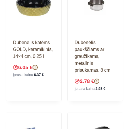
Dubenėlis katėms
Dubenėlis
GOLD, keramikinis,
paukščiams ar
14×4 cm, 0,25 l
graužikams,
metalinis
6.05
€
!
prisukamas, 8 cm
Įprasta kaina:
6.37
€
2.78
€
!
Įprasta kaina:
2.93
€