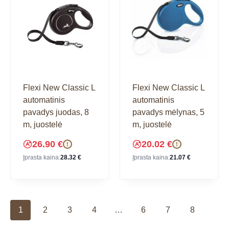
Flexi New Classic L
Flexi New Classic L
automatinis
automatinis
pavadys juodas, 8
pavadys mėlynas, 5
m, juostelė
m, juostelė
26.90
€
20.02
€
!
!
Įprasta kaina:
28.32
€
Įprasta kaina:
21.07
€
1
2
3
4
…
6
7
8