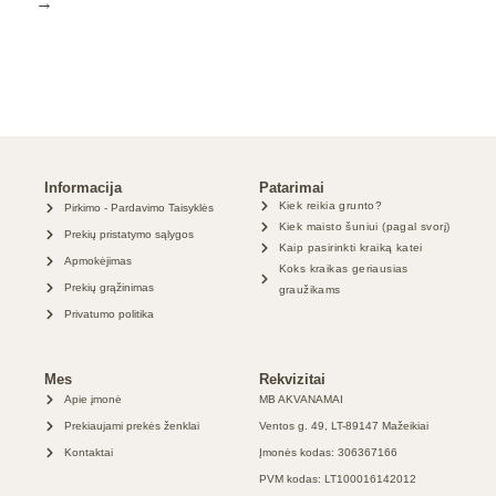
→
Informacija
Patarimai
Kiek reikia grunto?
Pirkimo - Pardavimo Taisyklės
Kiek maisto šuniui (pagal svorį)
Prekių pristatymo sąlygos
Kaip pasirinkti kraiką katei
Apmokėjimas
Koks kraikas geriausias
Prekių grąžinimas
graužikams
Privatumo politika
Mes
Rekvizitai
Apie įmonė
MB AKVANAMAI
Prekiaujami prekės ženklai
Ventos g. 49, LT-89147 Mažeikiai
Kontaktai
Įmonės kodas: 306367166
PVM kodas: LT100016142012