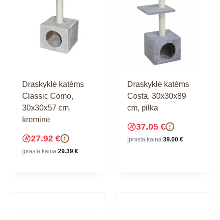
Draskyklė katėms
Draskyklė katėms
Classic Como,
Costa, 30x30x89
30x30x57 cm,
cm, pilka
kreminė
37.05
€
!
27.92
€
!
Įprasta kaina:
39.00
€
Įprasta kaina:
29.39
€