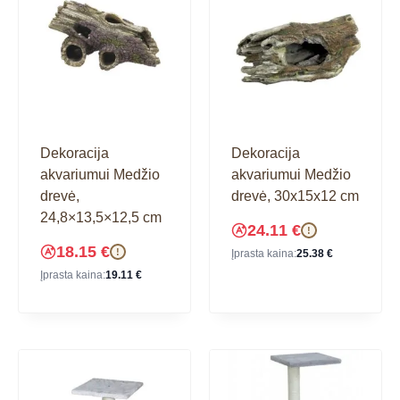
Dekoracija
Dekoracija
akvariumui Medžio
akvariumui Medžio
drevė,
drevė, 30x15x12 cm
24,8×13,5×12,5 cm
24.11
€
!
18.15
€
!
Įprasta kaina:
25.38
€
Įprasta kaina:
19.11
€