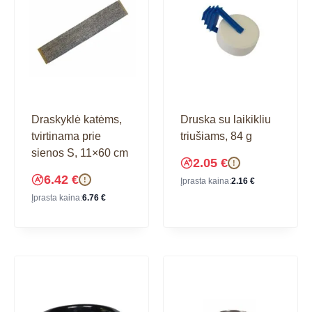
Draskyklė katėms,
Druska su laikikliu
tvirtinama prie
triušiams, 84 g
sienos S, 11×60 cm
2.05
€
!
6.42
€
!
Įprasta kaina:
2.16
€
Įprasta kaina:
6.76
€