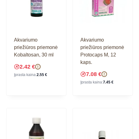
Akvariumo
Akvariumo
priežiūros priemonė
priežiūros priemonė
Kobaltosan, 30 ml
Protocaps M, 12
kaps.
2.42
€
!
7.08
€
!
Įprasta kaina:
2.55
€
Įprasta kaina:
7.45
€