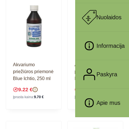
Nuolaidos
Informacija
Akvariumo
Akvariumo
priežiūros priemonė
priežiūros priemonė
Paskyra
Blue Ichtio, 250 ml
Blue Ichtio, 30 ml
9.22
€
2.42
€
!
!
Įprasta kaina:
9.70
€
Įprasta kaina:
2.55
€
Apie mus