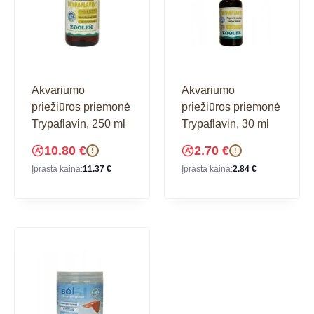
Akvariumo
Akvariumo
priežiūros priemonė
priežiūros priemonė
Trypaflavin, 250 ml
Trypaflavin, 30 ml
10.80
€
2.70
€
!
!
Įprasta kaina:
11.37
€
Įprasta kaina:
2.84
€