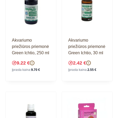
Akvariumo
Akvariumo
priežiūros priemonė
priežiūros priemonė
Green Ichtio, 250 ml
Green Ichtio, 30 ml
9.22
€
2.42
€
!
!
Įprasta kaina:
9.70
€
Įprasta kaina:
2.55
€