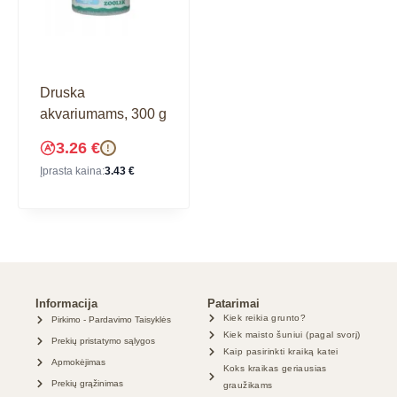
Druska
akvariumams, 300 g
3.26
€
!
Įprasta kaina:
3.43
€
Informacija
Patarimai
Kiek reikia grunto?
Pirkimo - Pardavimo Taisyklės
Kiek maisto šuniui (pagal svorį)
Prekių pristatymo sąlygos
Kaip pasirinkti kraiką katei
Apmokėjimas
Koks kraikas geriausias
Prekių grąžinimas
graužikams