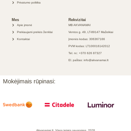
Privatumo politika
Mes
Rekvizitai
Apie įmonė
MB AKVANAMAI
Prekiaujami prekės ženklai
Ventos g. 49, LT-89147 Mažeikiai
Kontaktai
Įmonės kodas: 306367166
PVM kodas: LT100016142012
Tel. nr.: +370 626 87327
El. paštas: info@akvanamai.lt
Mokėjimais rūpinasi:
Akvanamai.lt, Visos teisės saugomos, 2026