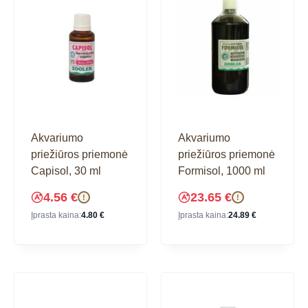
Akvariumo
Akvariumo
priežiūros priemonė
priežiūros priemonė
Capisol, 30 ml
Formisol, 1000 ml
4.56
€
23.65
€
!
!
Įprasta kaina:
4.80
€
Įprasta kaina:
24.89
€