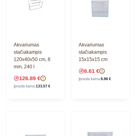
Akvariumas
Akvariumas
stačiakampis
stačiakampis
120x40x50 cm, 8
15x15x15 cm
mm, 240 l
6.61
€
!
126.89
€
!
Įprasta kaina:
6.96
€
Įprasta kaina:
133.57
€