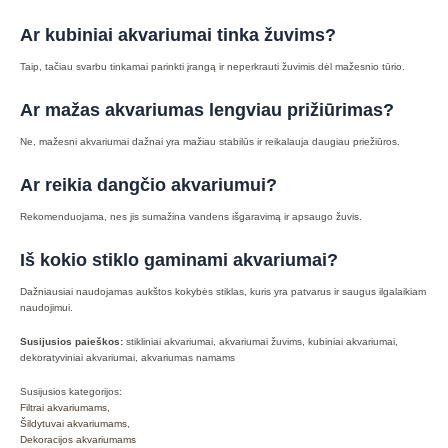
Ar kubiniai akvariumai tinka žuvims?
Taip, tačiau svarbu tinkamai parinkti įrangą ir neperkrauti žuvimis dėl mažesnio tūrio.
Ar mažas akvariumas lengviau prižiūrimas?
Ne, mažesni akvariumai dažnai yra mažiau stabilūs ir reikalauja daugiau priežiūros.
Ar reikia dangčio akvariumui?
Rekomenduojama, nes jis sumažina vandens išgaravimą ir apsaugo žuvis.
Iš kokio stiklo gaminami akvariumai?
Dažniausiai naudojamas aukštos kokybės stiklas, kuris yra patvarus ir saugus ilgalaikiam
naudojimui.
Susijusios paieškos:
stikliniai akvariumai, akvariumai žuvims, kubiniai akvariumai,
dekoratyviniai akvariumai, akvariumas namams
Susijusios kategorijos:
Filtrai akvariumams
,
Šildytuvai akvariumams
,
Dekoracijos akvariumams