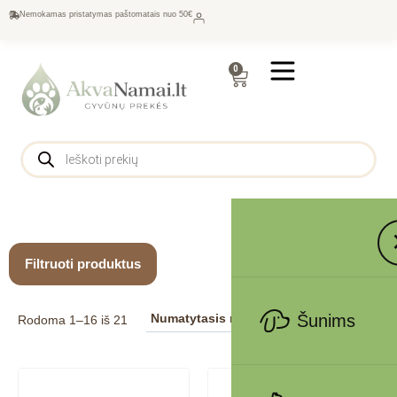
Nemokamas pristatymas paštomatais nuo 50€
0
Filtruoti produktus
Šunims
Rodoma 1–16 iš 21