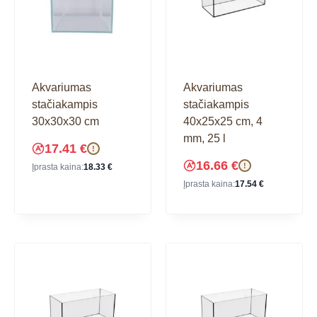
Akvariumas
Akvariumas
stačiakampis
stačiakampis
30x30x30 cm
40x25x25 cm, 4
mm, 25 l
17.41
€
!
16.66
€
!
Įprasta kaina:
18.33
€
Įprasta kaina:
17.54
€