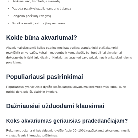
Užtikrina žuvų komfortą ir sveikatą
Padeda palaikyti stabilų vandens balansą
Lengvina priežiūrą ir valymą
Suteikia estetinį vaizdą jūsų namuose
Kokie būna akvariumai?
Akvariumai skirstomi į kelias pagrindines kategorijas: standartiniai stačiakampiai –
praktiški ir universalūs, kubai – modernūs ir kompaktiški, bei burbuliniai akvariumai –
dekoratyvūs ir išskirtinio dizaino. Kiekvienas tipas turi savo privalumus ir tinka skirtingiems
poreikiams.
Populiariausi pasirinkimai
Populiariausi yra vidutinio dydžio stačiakampiai akvariumai bei modernūs kubai, kurie
puikiai dera prie šiuolaikinio interjero.
Dažniausiai užduodami klausimai
Koks akvariumas geriausias pradedančiajam?
Rekomenduojama rinktis vidutinio dydžio (apie 60–100L) stačiakampį akvariumą, nes jis
yra stabilesnis ir lengviau prižiūrimas.