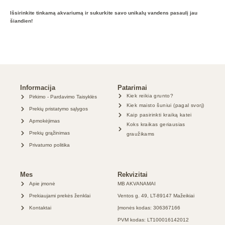
Išsirinkite tinkamą akvariumą ir sukurkite savo unikalų vandens pasaulį jau
šiandien!
Informacija
Patarimai
Kiek reikia grunto?
Pirkimo - Pardavimo Taisyklės
Kiek maisto šuniui (pagal svorį)
Prekių pristatymo sąlygos
Kaip pasirinkti kraiką katei
Apmokėjimas
Koks kraikas geriausias
Prekių grąžinimas
graužikams
Privatumo politika
Mes
Rekvizitai
Apie įmonė
MB AKVANAMAI
Prekiaujami prekės ženklai
Ventos g. 49, LT-89147 Mažeikiai
Kontaktai
Įmonės kodas: 306367166
PVM kodas: LT100016142012