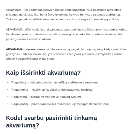
Akvariumai – tai pagrindas kiekvienam vandens pasauliui. Nuo pasirinkto akvariumo
priklauso ne tik estetika, bet ir žuvų gyvenimo kokybė bei visos sistemos stabilumas.
Tinkamai parinktas stiklinis akvariumas leidžia sukurti saugią ir harmoningą aplinką.
AKVANAMAI siūlo įvairių tipų akvariumus: standartinius stačiakampius, modernius kubus
bei dekoratyvinius burbulinius modelius, kurie puikiai tinka tiek pradedantiesiems, tiek
pažengusiems akvariumininkams.
AKVANAMAI rekomenduoja:
rinktis akvariumą pagal planuojamą žuvų kiekį ir priežiūros
galimybes. Didesni akvariumai yra stabilesni ir lengviau prižiūrimi, o kokybiškas stiklas
užtikrina ilgaamžiškumą ir saugumą.
Kaip išsirinkti akvariumą?
Pagal dydį – didesnis akvariumas reiškia stabilesnę ekosistemą
Pagal formą – klasikiniai, kubiniai ar dekoratyviniai modeliai
Pagal vietą – svarbu įvertinti erdvę ir baldų tvirtumą
Pagal patirtį – pradedantiesiems rekomenduojami paprastesni modeliai
Kodėl svarbu pasirinkti tinkamą
akvariumą?