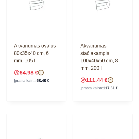
Akvariumas ovalus
Akvariumas
80x35x40 cm, 6
stačiakampis
mm, 105 l
100x40x50 cm, 8
mm, 200 l
64.98
€
!
111.44
€
!
Įprasta kaina:
68.40
€
Įprasta kaina:
117.31
€