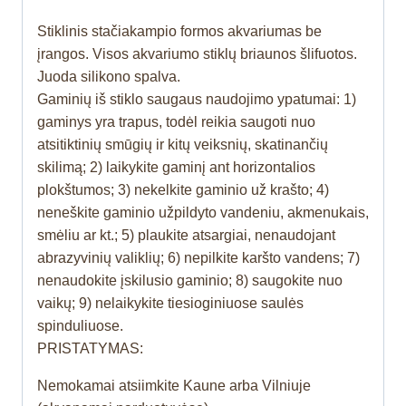
Stiklinis stačiakampio formos akvariumas be
įrangos. Visos akvariumo stiklų briaunos šlifuotos.
Juoda silikono spalva.
Gaminių iš stiklo saugaus naudojimo ypatumai: 1)
gaminys yra trapus, todėl reikia saugoti nuo
atsitiktinių smūgių ir kitų veiksnių, skatinančių
skilimą; 2) laikykite gaminį ant horizontalios
plokštumos; 3) nekelkite gaminio už krašto; 4)
neneškite gaminio užpildyto vandeniu, akmenukais,
smėliu ar kt.; 5) plaukite atsargiai, nenaudojant
abrazyvinių valiklių; 6) nepilkite karšto vandens; 7)
nenaudokite įskilusio gaminio; 8) saugokite nuo
vaikų; 9) nelaikykite tiesioginiuose saulės
spinduliuose.
PRISTATYMAS:
Nemokamai atsiimkite Kaune arba Vilniuje