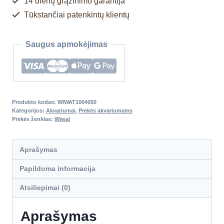
14 dienų grąžinimo garantija
Tūkstančiai patenkintų klientų
Saugus apmokėjimas
Produkto kodas:
WIWAT1004050
Kategorijos:
Akvariumai
,
Prekės akvariumams
Prekės ženklas:
Wiwal
Aprašymas
Papildoma informacija
Atsiliepimai (0)
Aprašymas