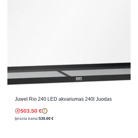
Juwel Rio 240 LED akvariumas 240l Juodas
503.50
€
!
Įprasta kaina:
530.00
€