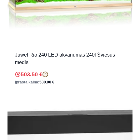
Juwel Rio 240 LED akvariumas 240l Šviesus
medis
503.50
€
!
Įprasta kaina:
530.00
€