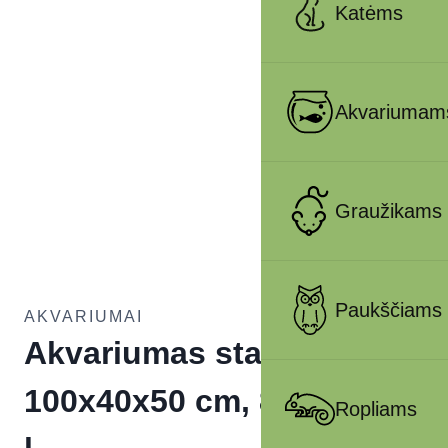
Katėms
Akvariumam
Graužikams
Paukščiams
AKVARIUMAI
Akvariumas stačiakampis
100x40x50 cm, 8 mm, 200
Ropliams