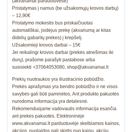
(akvanamai parduotuvėse)
Pristatymas į namus (be užsakomųjų krovos darbų)
– 12,90€
Pristatymo mokestis bus priskaičiuotas
automatiškai, įsidėjus prekę (akvariumą ar kitas
didelių gabaritų prekes) į krepšelį.
Užsakomieji krovos darbai – 15€
Jei reikalingi krovos darbai (prekės atnešimas iki
durų), prašome parašyti pastabose arba
susisiekti +37064053080, shop@akvanamai.lt
Prekių nuotraukos yra iliustracinio pobūdžio.
Prekės aprašymas yra bendro pobūdžio ir ne visos
savybės gali būti paminėtos. Ant produkto pakuotės
nurodoma informacija yra detalesnė.
Rekomenduojame vadovautis informacija esančia
ant prekės pakuotės. Elektroninėje
www.akvanamai.lt parduotuvėje skelbiamos kainos,
akcijos, nuolaidos gali skirtis nuo kainų, akcijų,