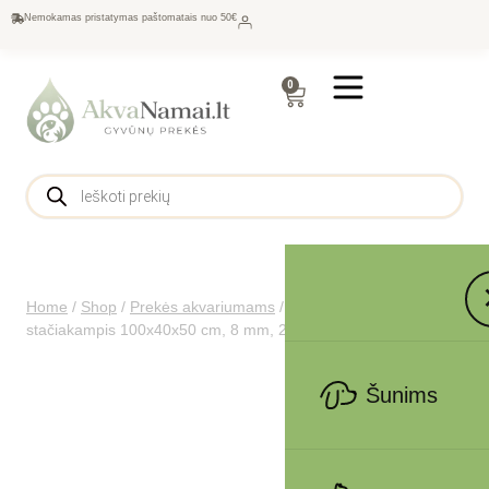
Nemokamas pristatymas paštomatais nuo 50€
0
Home
/
Shop
/
Prekės akvariumams
/
Akvariumai
/
Akvariumas
stačiakampis 100x40x50 cm, 8 mm, 200 l
Šunims