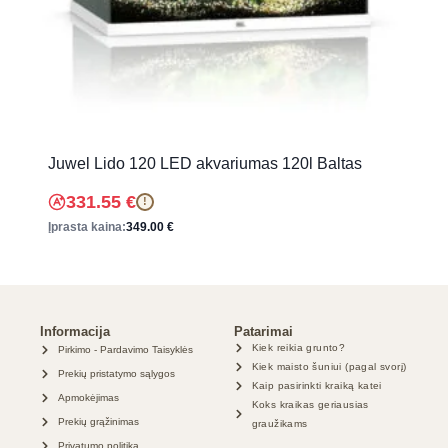
Juwel Lido 120 LED akvariumas 120l Baltas
331.55
€
!
Įprasta kaina:
349.00
€
Informacija
Patarimai
Kiek reikia grunto?
Pirkimo - Pardavimo Taisyklės
Kiek maisto šuniui (pagal svorį)
Prekių pristatymo sąlygos
Kaip pasirinkti kraiką katei
Apmokėjimas
Koks kraikas geriausias
Prekių grąžinimas
graužikams
Privatumo politika