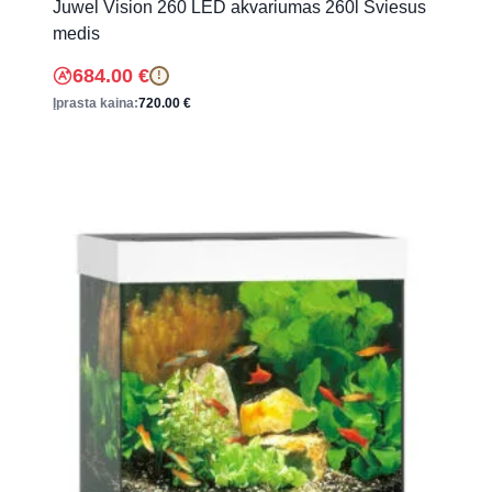
Juwel Vision 260 LED akvariumas 260l Šviesus
medis
684.00
€
!
Įprasta kaina:
720.00
€