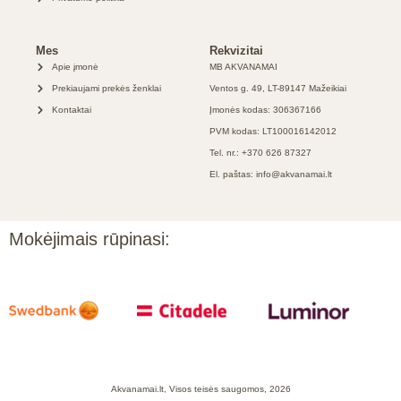
Mes
Rekvizitai
Apie įmonė
MB AKVANAMAI
Prekiaujami prekės ženklai
Ventos g. 49, LT-89147 Mažeikiai
Kontaktai
Įmonės kodas: 306367166
PVM kodas: LT100016142012
Tel. nr.: +370 626 87327
El. paštas: info@akvanamai.lt
Mokėjimais rūpinasi:
Akvanamai.lt, Visos teisės saugomos, 2026