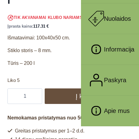
l
111.44
€
Nuolaidos
TIK AKVANAMAI KLUBO NARIAMS
!
Įprasta kaina:
117.31
€
Išmatavimai: 100x40x50 cm.
Informacija
Stiklo storis – 8 mm.
Tūris – 200 l
Paskyra
Liko 5
Į krepšelį
Apie mus
Nemokamas pristatymas nuo 50€
Greitas pristatymas per 1–2 d.d.