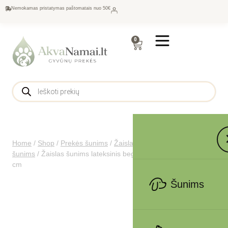
Nemokamas pristatymas paštomatais nuo 50€
0
Home
/
Shop
/
Prekės šunims
/
Žaislai
/
Kramtymui žaislai
šunims
/
Žaislas šunims lateksinis begemotas Dog Fantasy, 8
cm
Šunims