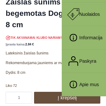
Žaislas šunims lateksinis
begemotas Dog Fantasy,
Nuolaidos
8 cm
2.70
€
Informacija
TIK AKVANAMAI KLUBO NARIAMS
!
Įprasta kaina:
2.84
€
Lateksinis žaislas šunims
Paskyra
Rekomenduojama jauniems ar mažų veislių šunims
Dydis: 8 cm
Apie mus
Liko 72
Į krepšelį