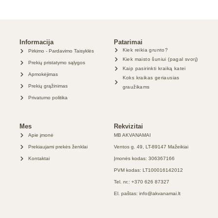
Informacija
Patarimai
Kiek reikia grunto?
Pirkimo - Pardavimo Taisyklės
Kiek maisto šuniui (pagal svorį)
Prekių pristatymo sąlygos
Kaip pasirinkti kraiką katei
Apmokėjimas
Koks kraikas geriausias
Prekių grąžinimas
graužikams
Privatumo politika
Mes
Rekvizitai
Apie įmonė
MB AKVANAMAI
Prekiaujami prekės ženklai
Ventos g. 49, LT-89147 Mažeikiai
Kontaktai
Įmonės kodas: 306367166
PVM kodas: LT100016142012
Tel. nr.: +370 626 87327
El. paštas: info@akvanamai.lt