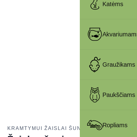
Katėms
Akvariumam
Graužikams
Paukščiams
Ropliams
KRAMTYMUI ŽAISLAI ŠUNIMS