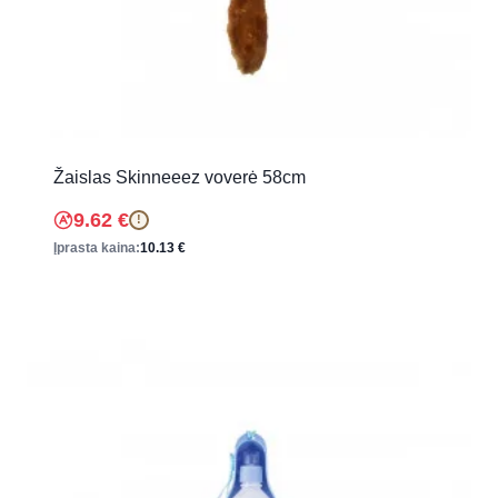
Žaislas Skinneeez voverė 58cm
9.62
€
!
Įprasta kaina:
10.13
€