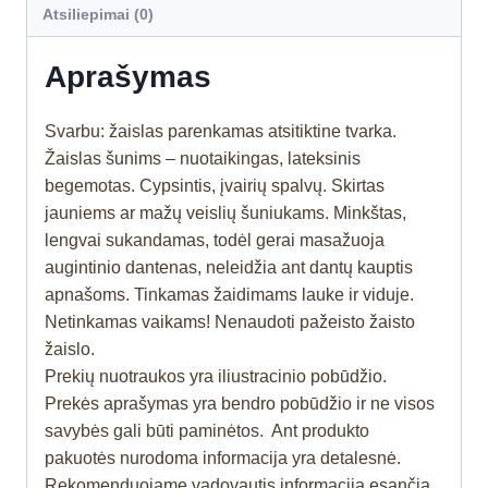
Atsiliepimai (0)
Aprašymas
Svarbu: žaislas parenkamas atsitiktine tvarka.
Žaislas šunims – nuotaikingas, lateksinis
begemotas. Cypsintis, įvairių spalvų. Skirtas
jauniems ar mažų veislių šuniukams. Minkštas,
lengvai sukandamas, todėl gerai masažuoja
augintinio dantenas, neleidžia ant dantų kauptis
apnašoms. Tinkamas žaidimams lauke ir viduje.
Netinkamas vaikams! Nenaudoti pažeisto žaisto
žaislo.
Prekių nuotraukos yra iliustracinio pobūdžio.
Prekės aprašymas yra bendro pobūdžio ir ne visos
savybės gali būti paminėtos. Ant produkto
pakuotės nurodoma informacija yra detalesnė.
Rekomenduojame vadovautis informacija esančia