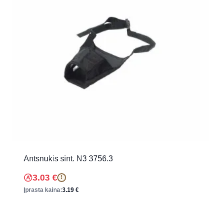
Antsnukis sint. N3 3756.3
3.03
€
!
Įprasta kaina:
3.19
€