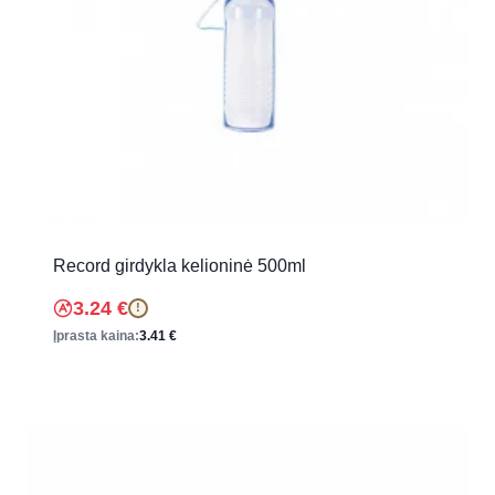
Record girdykla kelioninė 500ml
3.24
€
!
Įprasta kaina:
3.41
€