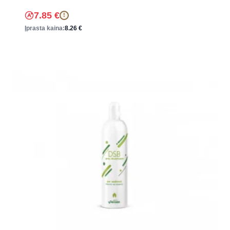
7.85
€
!
Įprasta kaina:
8.26
€