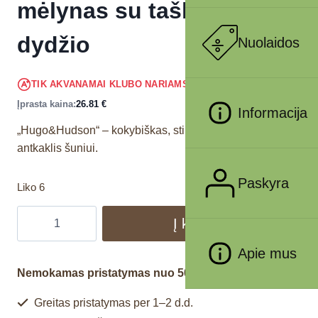
mėlynas su taškeliais, M
dydžio
Nuolaidos
25.47
€
TIK AKVANAMAI KLUBO NARIAMS
!
Įprasta kaina:
26.81
€
Informacija
„Hugo&Hudson“ – kokybiškas, stilingas ir tvirtas
antkaklis šuniui.
Paskyra
Liko 6
Į krepšelį
Apie mus
Nemokamas pristatymas nuo 50€
Greitas pristatymas per 1–2 d.d.