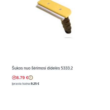
Šukos nuo šėrimosi didelės 5333.2
8.79
€
!
Įprasta kaina:
9.25
€