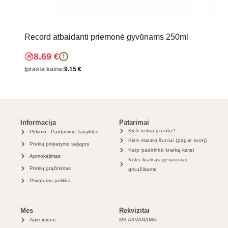
Record atbaidanti priemonė gyvūnams 250ml
8.69
€
!
Įprasta kaina:
9.15
€
Informacija
Patarimai
Kiek reikia grunto?
Pirkimo - Pardavimo Taisyklės
Kiek maisto šuniui (pagal svorį)
Prekių pristatymo sąlygos
Kaip pasirinkti kraiką katei
Apmokėjimas
Koks kraikas geriausias
Prekių grąžinimas
graužikams
Privatumo politika
Mes
Rekvizitai
Apie įmonė
MB AKVANAMAI