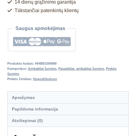
14 dienų grąžinimo garantija
Tūkstančiai patenkintų klientų
Saugus apmokėjimas
Produkto kodas:
HHBB10090M
Kategorijos:
Antkakliai šunims
,
Pavadėliai, antkakliai šunims
,
Prekės
šunims
Prekės ženklas:
Hugo&Hudson
Aprašymas
Papildoma informacija
Atsiliepimai (0)