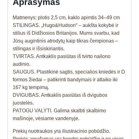
Aprašymas
Matmenys: plotis 2,5 cm, kaklo apimtis 34–49 cm
STILINGAS. „Hugo&Hudson“ – aukšta kokybė ir
stilius iš Didžiosios Britanijos. Mums svarbu, kad
Jūsų augintinis atrodytų kaip tikras čempionas –
stilingas ir išsiskiriantis.
TVIRTAS. Antkaklis pasiūtas iš tvirto nailono
audinio.
SAUGUS. Plastikinė sagtis, specialios kniedės ir D
formos žiedai – patikrinti bandymais ir atlaiko iki
167 kg tempimą.
DVIGUBAS. Antkaklis pasiūtas iš dvigubos
juostelės.
PATOGU VALYTI. Galima skalbti skalbimo
mašinoje, vėsiame vandenyje.
Prekių nuotraukos yra iliustracinio pobūdžio.
Prekės aprašymas yra bendro pobūdžio ir ne visos