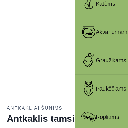
Katėms
Akvariumam
Graužikams
Paukščiams
ANTKAKLIAI ŠUNIMS
Antkaklis tamsiai
Ropliams