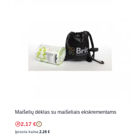
Maišelių dėklas su maišeliais ekskrementams
2.17
€
!
Įprasta kaina:
2.28
€