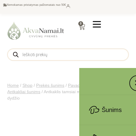
Nemokamas pristatymas paštomatais nuo 50€
0
Home
/
Shop
/
Prekės šunims
/
Pavadėliai, antkakliai šunims
/
Antkakliai šunims
/
Antkaklis tamsiai mėlynas su taškeliais, M
dydžio
Šunims