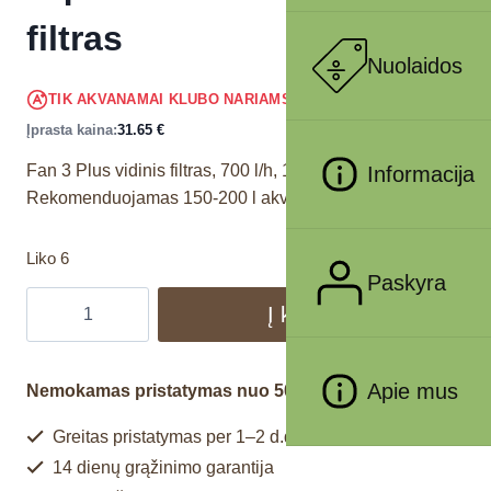
filtras
Nuolaidos
30.07
€
TIK AKVANAMAI KLUBO NARIAMS
!
Įprasta kaina:
31.65
€
Fan 3 Plus vidinis filtras, 700 l/h, 12 W.
Informacija
Rekomenduojamas 150-200 l akvariumams.
Liko 6
Paskyra
Į krepšelį
Apie mus
Nemokamas pristatymas nuo 50€
Greitas pristatymas per 1–2 d.d.
14 dienų grąžinimo garantija