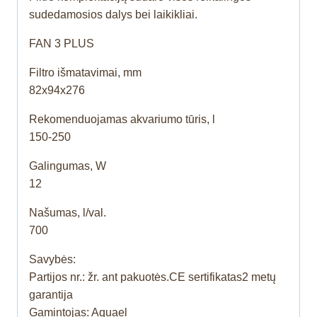
sudedamosios dalys bei laikikliai.
FAN 3 PLUS
Filtro išmatavimai, mm
82x94x276
Rekomenduojamas akvariumo tūris, l
150-250
Galingumas, W
12
Našumas, l/val.
700
Savybės:
Partijos nr.: žr. ant pakuotės.CE sertifikatas2 metų
garantija
Gamintojas: Aquael