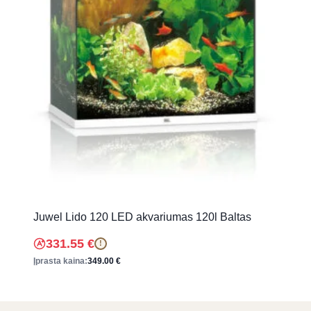
Juwel Lido 120 LED akvariumas 120l Baltas
331.55
€
!
Įprasta kaina:
349.00
€