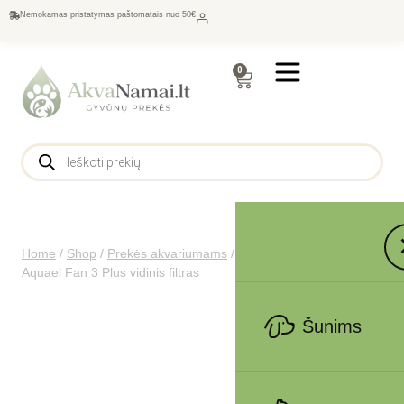
Nemokamas pristatymas paštomatais nuo 50€
0
Home
/
Shop
/
Prekės akvariumams
/
Filtrai
/
Vidiniai filtrai
/
Aquael Fan 3 Plus vidinis filtras
Šunims