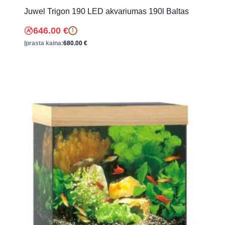
Juwel Trigon 190 LED akvariumas 190l Baltas
646.00
€
!
Įprasta kaina:
680.00
€