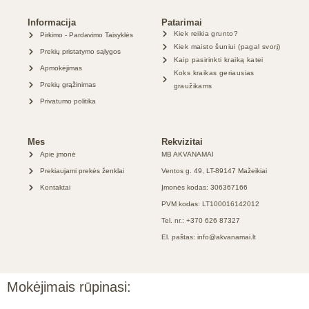
Informacija
Patarimai
Kiek reikia grunto?
Pirkimo - Pardavimo Taisyklės
Kiek maisto šuniui (pagal svorį)
Prekių pristatymo sąlygos
Kaip pasirinkti kraiką katei
Apmokėjimas
Koks kraikas geriausias
Prekių grąžinimas
graužikams
Privatumo politika
Mes
Rekvizitai
Apie įmonė
MB AKVANAMAI
Prekiaujami prekės ženklai
Ventos g. 49, LT-89147 Mažeikiai
Kontaktai
Įmonės kodas: 306367166
PVM kodas: LT100016142012
Tel. nr.: +370 626 87327
El. paštas: info@akvanamai.lt
Mokėjimais rūpinasi: