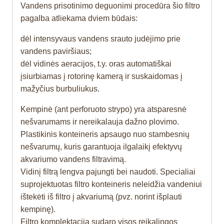
Vandens prisotinimo deguonimi procedūra šio filtro
pagalba atliekama dviem būdais:
dėl intensyvaus vandens srauto judėjimo prie
vandens paviršiaus;
dėl vidinės aeracijos, t.y. oras automatiškai
įsiurbiamas į rotorinę kamerą ir suskaidomas į
mažyčius burbuliukus.
Kempinė (ant perforuoto strypo) yra atsparesnė
nešvarumams ir nereikalauja dažno plovimo.
Plastikinis konteineris apsaugo nuo stambesnių
nešvarumų, kuris garantuoja ilgalaikį efektyvų
akvariumo vandens filtravimą.
Vidinį filtrą lengva pajungti bei naudoti. Specialiai
suprojektuotas filtro konteineris neleidžia vandeniui
ištekėti iš filtro į akvariumą (pvz. norint išplauti
kempinę).
Filtro komplektaciją sudaro visos reikalingos