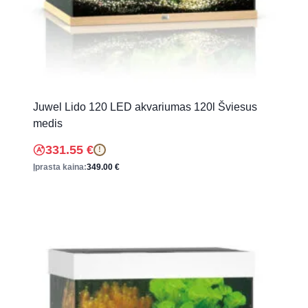
Juwel Lido 120 LED akvariumas 120l Šviesus
medis
331.55
€
!
Įprasta kaina:
349.00
€