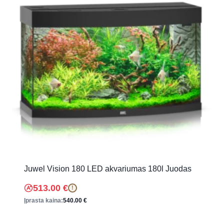
Juwel Vision 180 LED akvariumas 180l Juodas
513.00
€
!
Įprasta kaina:
540.00
€