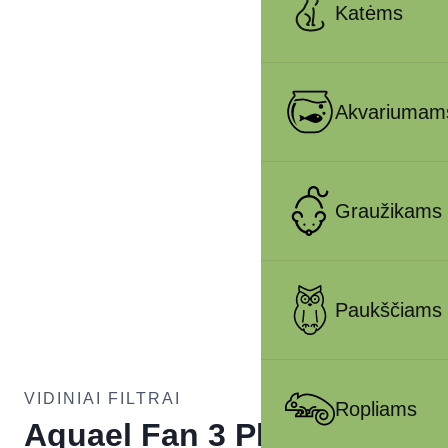
Katėms
Akvariumam
Graužikams
Paukščiams
VIDINIAI FILTRAI
Ropliams
Aquael Fan 3 Plus vidinis