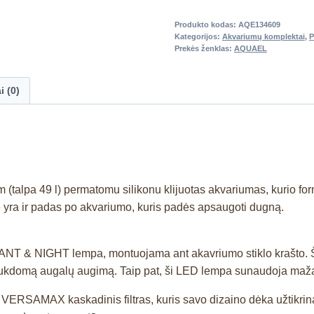
Produkto kodas:
AQE134609
Kategorijos:
Akvariumų komplektai
,
P
Prekės ženklas:
AQUAEL
i (0)
talpa 49 l) permatomu silikonu klijuotas akvariumas, kurio form
e yra ir padas po akvariumo, kuris padės apsaugoti dugną.
 & NIGHT lempa, montuojama ant akavriumo stiklo krašto. Šv
, netrukdomą augalų augimą. Taip pat, ši LED lempa sunaudoja maža
s VERSAMAX kaskadinis filtras, kuris savo dizaino dėka užtikrina