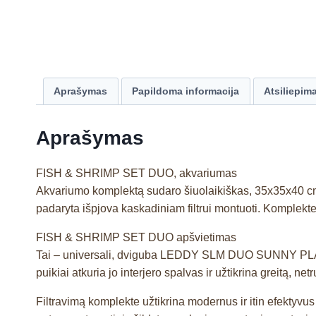
Aprašymas
Papildoma informacija
Atsiliepima
Aprašymas
FISH & SHRIMP SET DUO, akvariumas
Akvariumo komplektą sudaro šiuolaikiškas, 35x35x40 cm (
padaryta išpjova kaskadiniam filtrui montuoti. Komplekt
FISH & SHRIMP SET DUO apšvietimas
Tai – universali, dviguba LEDDY SLM DUO SUNNY PLANT
puikiai atkuria jo interjero spalvas ir užtikrina greitą
Filtravimą komplekte užtikrina modernus ir itin efektyvu