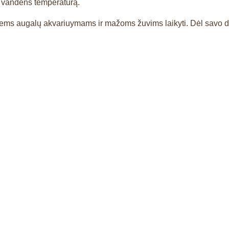
ią vandens temperatūrą.
s augalų akvariuymams ir mažoms žuvims laikyti. Dėl savo diza