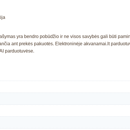
ija
prašymas yra bendro pobūdžio ir ne visos savybės gali būti pam
ia ant prekės pakuotės. Elektroninėje akvanamai.lt parduotuvėj
AI parduotuvėse.