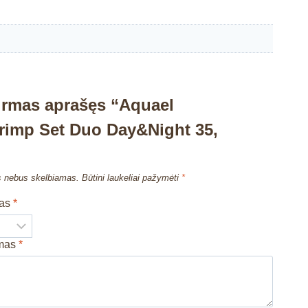
irmas aprašęs “Aquael
rimp Set Duo Day&Night 35,
s nebus skelbiamas.
Būtini laukeliai pažymėti
*
mas
*
imas
*