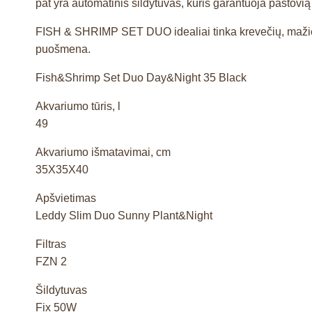
pat yra automatinis šildytuvas, kuris garantuoja pastov
FISH & SHRIMP SET DUO idealiai tinka krevečių, mažiem
puošmena.
Fish&Shrimp Set Duo Day&Night 35 Black
Akvariumo tūris, l
49
Akvariumo išmatavimai, cm
35X35X40
Apšvietimas
Leddy Slim Duo Sunny Plant&Night
Filtras
FZN 2
Šildytuvas
Fix 50W