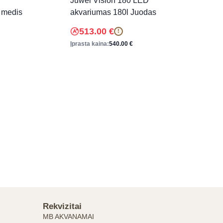
Juwel Vision 180 LED
 medis
akvariumas 180l Juodas
513.00
€
!
Įprasta kaina:
540.00
€
Rekvizitai
MB AKVANAMAI