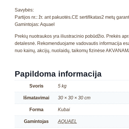
Savybės:
Partijos nr.: žr. ant pakuotės.CE sertifikatas2 metų garant
Gamintojas: Aquael
Prekių nuotraukos yra iliustracinio pobūdžio. Prekės a
detalesnė. Rekomenduojame vadovautis informacija esanč
nuo kainų, akcijų, nuolaidų, taikomų fizinėse AKVANAM
Papildoma informacija
Svoris
5 kg
Išmatavimai
30 × 30 × 30 cm
Forma
Kubai
Gamintojas
AQUAEL