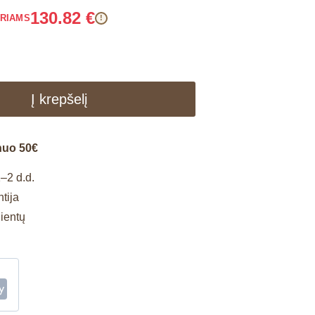
130.82
€
ARIAMS
!
Į krepšelį
nuo 50€
–2 d.d.
tija
lientų