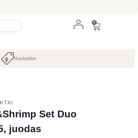
0
Nuolaidos
KTAI
&Shrimp Set Duo
5, juodas