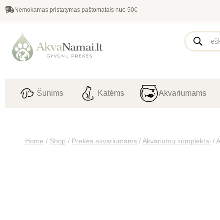
Nemokamas pristatymas paštomatais nuo 50€
Šunims
Katėms
Akvariumams
Home
/
Shop
/
Prekės akvariumams
/
Akvariumų komplektai
/
A