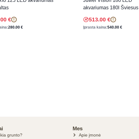
Rio 125 LED akvariumas
Juwel Vision 180 LED
ltas
akvariumas 180l Šviesus
.00
€
513.00
€
!
!
aina:
280.00
€
Įprasta kaina:
540.00
€
ai
Mes
ikia grunto?
Apie įmonė