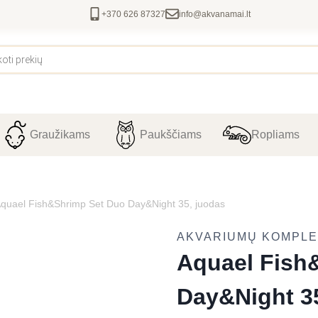
+370 626 87327
info@akvanamai.lt
Graužikams
Paukščiams
Ropliams
quael Fish&Shrimp Set Duo Day&Night 35, juodas
AKVARIUMŲ KOMPLE
Aquael Fish
Day&Night 3