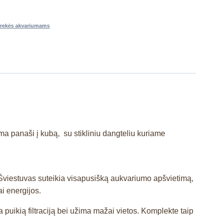
rekės akvariumams
a panaši į kubą, su stikliniu dangteliu kuriame
iestuvas suteikia visapusišką aukvariumo apšvietimą,
i energijos.
 puikią filtraciją bei užima mažai vietos. Komplekte taip