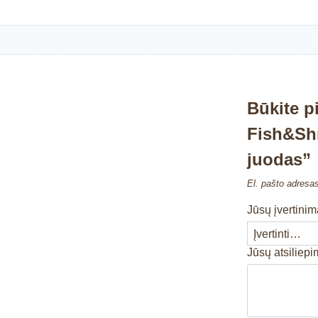
Būkite p
Fish&Sh
juodas”
El. pašto adresa
Jūsų įvertini
Jūsų atsiliep