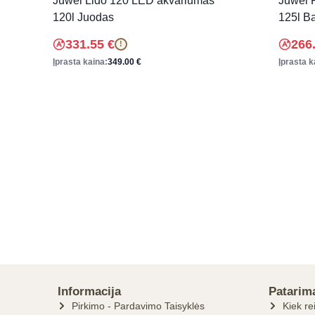
Juwel Lido 120 LED akvariumas
Juwel 
120l Juodas
125l Ba
331.55
€
266
!
Įprasta kaina:
349.00
€
Įprasta k
Informacija
Patarim
Pirkimo - Pardavimo Taisyklės
Kiek re