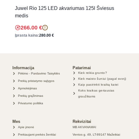
Juwel Rio 125 LED akvariumas 125l Šviesus
medis
266.00
€
!
Įprasta kaina:
280.00
€
Informacija
Patarimai
Kiek reikia grunto?
Pirkimo - Pardavimo Taisyklės
Kiek maisto šuniui (pagal svorį)
Prekių pristatymo sąlygos
Kaip pasirinkti kraiką katei
Apmokėjimas
Koks kraikas geriausias
Prekių grąžinimas
graužikams
Privatumo politika
Mes
Rekvizitai
Apie įmonė
MB AKVANAMAI
Prekiaujami prekės ženklai
Ventos g. 49, LT-89147 Mažeikiai