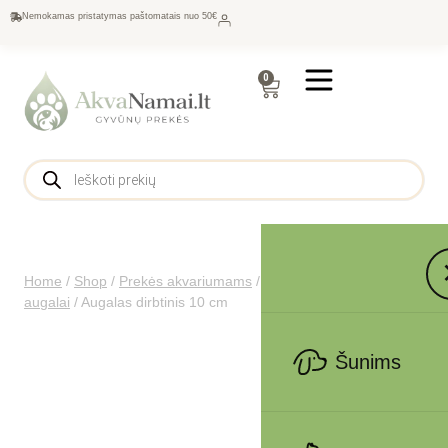
Nemokamas pristatymas paštomatais nuo 50€
0
Home
/
Shop
/
Prekės akvariumams
/
Dekoracijos
/
Dirbtiniai
augalai
/
Augalas dirbtinis 10 cm
Šunims