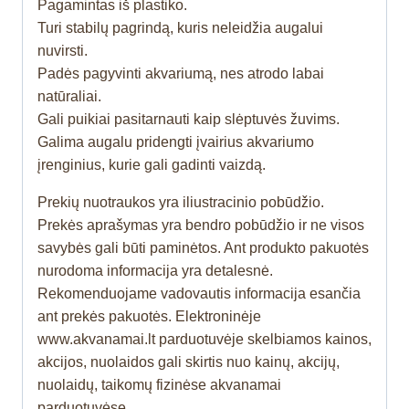
Pagamintas iš plastiko.
Turi stabilų pagrindą, kuris neleidžia augalui
nuvirsti.
Padės pagyvinti akvariumą, nes atrodo labai
natūraliai.
Gali puikiai pasitarnauti kaip slėptuvės žuvims.
Galima augalu pridengti įvairius akvariumo
įrenginius, kurie gali gadinti vaizdą.
Prekių nuotraukos yra iliustracinio pobūdžio.
Prekės aprašymas yra bendro pobūdžio ir ne visos
savybės gali būti paminėtos. Ant produkto pakuotės
nurodoma informacija yra detalesnė.
Rekomenduojame vadovautis informacija esančia
ant prekės pakuotės. Elektroninėje
www.akvanamai.lt parduotuvėje skelbiamos kainos,
akcijos, nuolaidos gali skirtis nuo kainų, akcijų,
nuolaidų, taikomų fizinėse akvanamai
parduotuvėse.