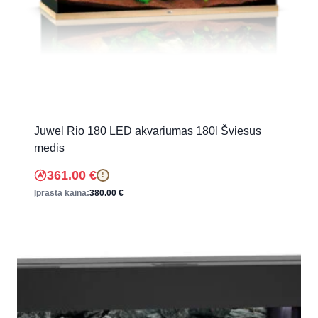
Juwel Rio 180 LED akvariumas 180l Šviesus
medis
361.00
€
!
Įprasta kaina:
380.00
€