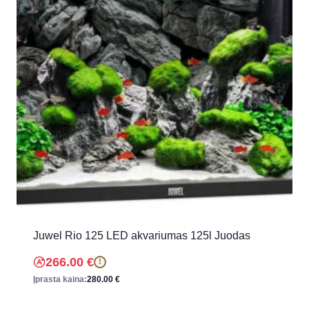
Juwel Rio 125 LED akvariumas 125l Juodas
266.00
€
!
Įprasta kaina:
280.00
€