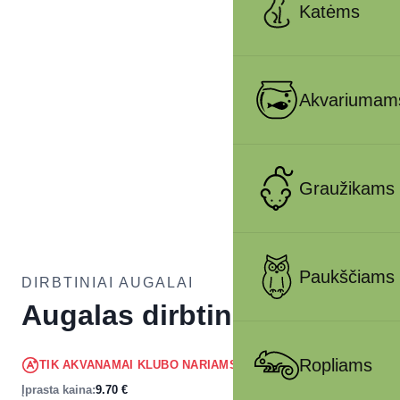
Katėms
Akvariumam
Graužikams
Paukščiams
DIRBTINIAI AUGALAI
Augalas dirbtinis 10 cm
9.22
€
Ropliams
TIK AKVANAMAI KLUBO NARIAMS
!
Įprasta kaina:
9.70
€