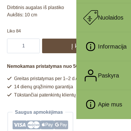
Dirbtinis augalas iš plastiko
Aukštis: 10 cm
Nuolaidos
Liko 84
Į krepšelį
Informacija
Nemokamas pristatymas nuo 50€
Paskyra
Greitas pristatymas per 1–2 d.d.
14 dienų grąžinimo garantija
Tūkstančiai patenkintų klientų
Apie mus
Saugus apmokėjimas