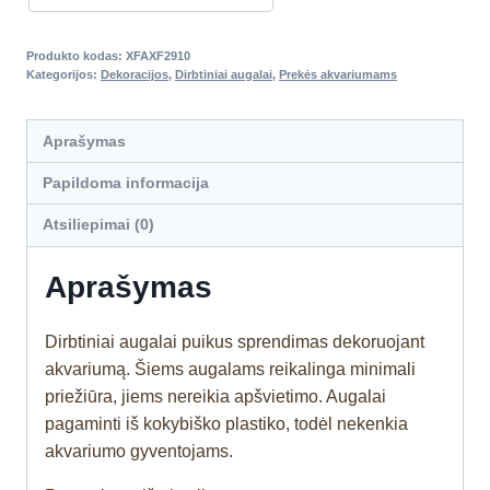
Produkto kodas:
XFAXF2910
Kategorijos:
Dekoracijos
,
Dirbtiniai augalai
,
Prekės akvariumams
Aprašymas
Papildoma informacija
Atsiliepimai (0)
Aprašymas
Dirbtiniai augalai puikus sprendimas dekoruojant
akvariumą. Šiems augalams reikalinga minimali
priežiūra, jiems nereikia apšvietimo. Augalai
pagaminti iš kokybiško plastiko, todėl nekenkia
akvariumo gyventojams.