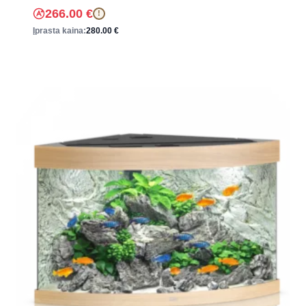
266.00
€
!
Įprasta kaina:
280.00
€