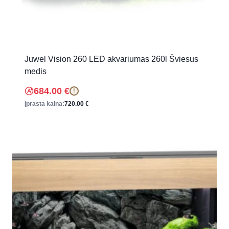
Juwel Vision 260 LED akvariumas 260l Šviesus
medis
684.00
€
!
Įprasta kaina:
720.00
€