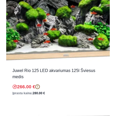
Juwel Rio 125 LED akvariumas 125l Šviesus
medis
266.00
€
!
Įprasta kaina:
280.00
€