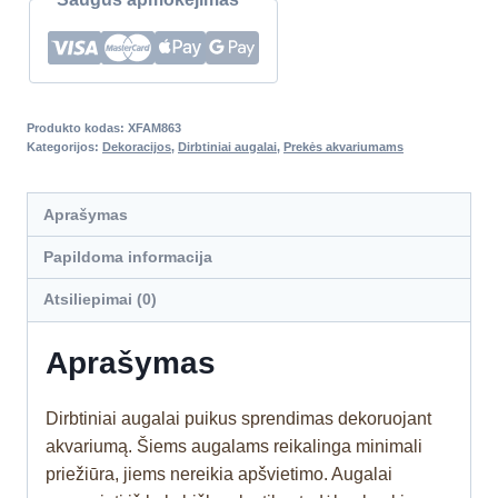
Produkto kodas:
XFAM863
Kategorijos:
Dekoracijos
,
Dirbtiniai augalai
,
Prekės akvariumams
Aprašymas
Papildoma informacija
Atsiliepimai (0)
Aprašymas
Dirbtiniai augalai puikus sprendimas dekoruojant
akvariumą. Šiems augalams reikalinga minimali
priežiūra, jiems nereikia apšvietimo. Augalai