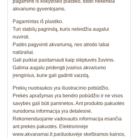
pagaminti iš kokybiško plastiko, todėl nekenkia
akvariumo gyventojams.
Pagamintas iš plastiko.
Turi stabilų pagrindą, kuris neleidžia augalui
nuvirsti.
Padės pagyvinti akvariumą, nes atrodo labai
natūraliai.
Gali puikiai pasitarnauti kaip slėptuvės žuvims.
Galima augalu pridengti įvairius akvariumo
įrenginius, kurie gali gadinti vaizdą.
Prekių nuotraukos yra iliustracinio pobūdžio.
Prekės aprašymas yra bendro pobūdžio ir ne visos
savybės gali būti paminėtos. Ant produkto pakuotės
nurodoma informacija yra detalesnė.
Rekomenduojame vadovautis informacija esančia
ant prekės pakuotės. Elektroninėje
www.akvanamai.lt parduotuvėje skelbiamos kainos,