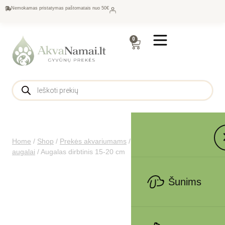
Nemokamas pristatymas paštomatais nuo 50€
0
Home
/
Shop
/
Prekės akvariumams
/
Dekoracijos
/
Dirbtiniai
augalai
/
Augalas dirbtinis 15-20 cm
Šunims