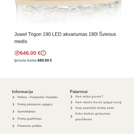
Juwel Trigon 190 LED akvariumas 190l Šviesus
medis
646.00
€
!
Įprasta kaina:
680.00
€
Informacija
Patarimai
Kiek reikia grunto?
Pirkimo - Pardavimo Taisyklės
Kiek maisto šuniui (pagal svorį)
Prekių pristatymo sąlygos
Kaip pasirinkti kraiką katei
Apmokėjimas
Koks kraikas geriausias
Prekių grąžinimas
graužikams
Privatumo politika