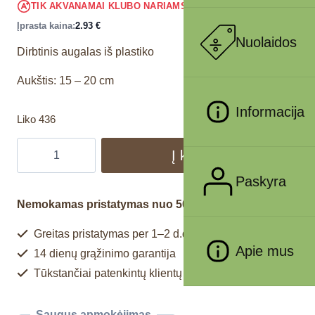
2.78
€
TIK AKVANAMAI KLUBO NARIAMS
!
Įprasta kaina:
2.93
€
Nuolaidos
Dirbtinis augalas iš plastiko
Aukštis: 15 – 20 cm
Informacija
Liko 436
Į krepšelį
Paskyra
Nemokamas pristatymas nuo 50€
Greitas pristatymas per 1–2 d.d.
Apie mus
14 dienų grąžinimo garantija
Tūkstančiai patenkintų klientų
Saugus apmokėjimas