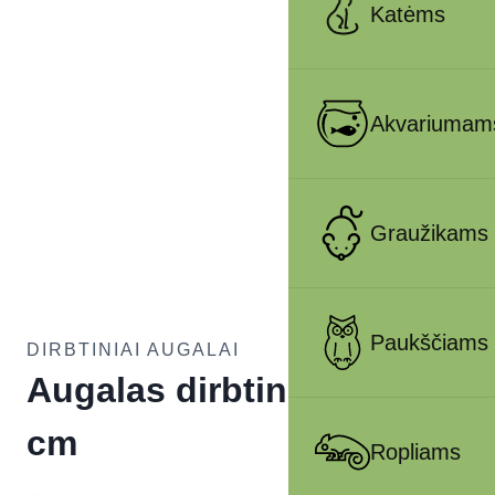
Katėms
Akvariumam
Graužikams
Paukščiams
DIRBTINIAI AUGALAI
Augalas dirbtinis 15-20
cm
Ropliams