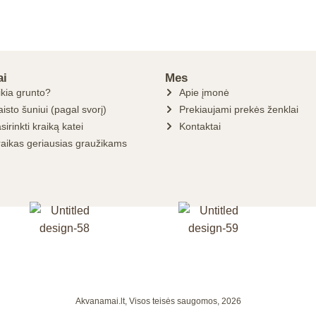
ai
Mes
ikia grunto?
Apie įmonė
isto šuniui (pagal svorį)
Prekiaujami prekės ženklai
sirinkti kraiką katei
Kontaktai
raikas geriausias graužikams
Akvanamai.lt, Visos teisės saugomos, 2026