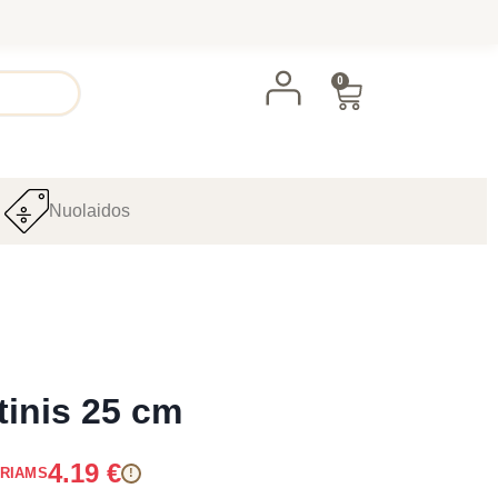
0
Nuolaidos
tinis 25 cm
4.19
€
ARIAMS
!