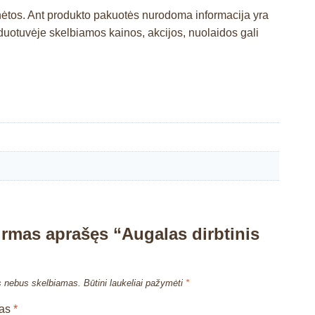
nėtos. Ant produkto pakuotės nurodoma informacija yra
otuvėje skelbiamos kainos, akcijos, nuolaidos gali
irmas aprašęs “Augalas dirbtinis
s nebus skelbiamas.
Būtini laukeliai pažymėti
*
mas
*