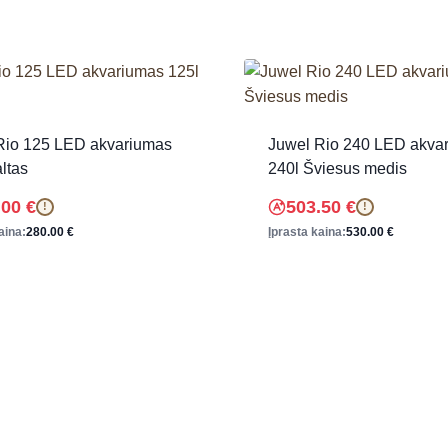
Rio 125 LED akvariumas
Juwel Rio 240 LED akva
ltas
240l Šviesus medis
.00
€
503.50
€
!
!
aina:
280.00
€
Įprasta kaina:
530.00
€