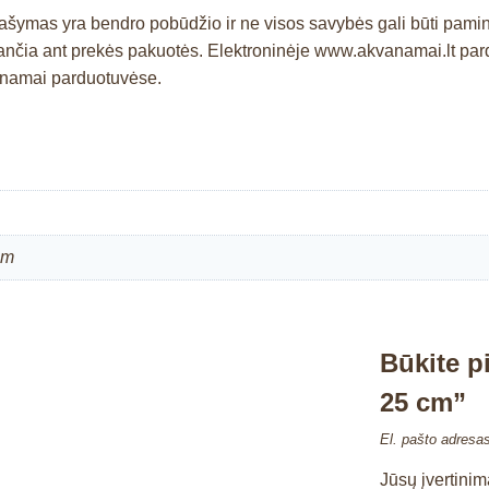
rašymas yra bendro pobūdžio ir ne visos savybės gali būti pami
čia ant prekės pakuotės. Elektroninėje www.akvanamai.lt pardu
vanamai parduotuvėse.
cm
Būkite p
25 cm”
El. pašto adresa
Jūsų įvertini