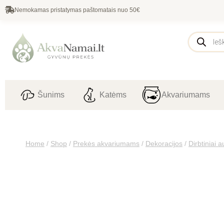
Nemokamas pristatymas paštomatais nuo 50€
Šunims
Katėms
Akvariumams
Home
/
Shop
/
Prekės akvariumams
/
Dekoracijos
/
Dirbtiniai a