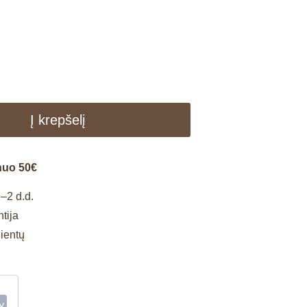
Į krepšelį
nuo 50€
–2 d.d.
tija
lientų