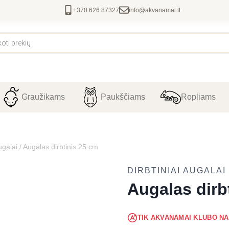
+370 626 87327
info@akvanamai.lt
Graužikams
Paukščiams
Ropliams
ugalai
/
Augalas dirbtinis 25 cm
DIRBTINIAI AUGALAI
Augalas dirb
TIK AKVANAMAI KLUBO N