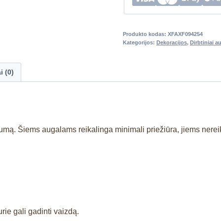
Produkto kodas:
XFAXF094254
Kategorijos:
Dekoracijos
,
Dirbtiniai a
i (0)
umą. Šiems augalams reikalinga minimali priežiūra, jiems nereik
rie gali gadinti vaizdą.