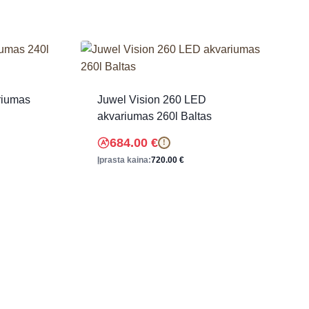
riumas
Juwel Vision 260 LED
akvariumas 260l Baltas
684.00
€
!
Įprasta kaina:
720.00
€