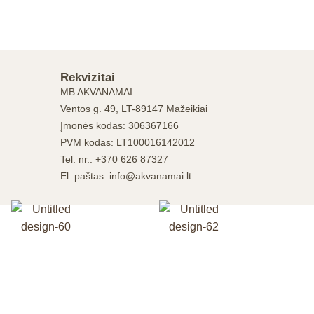
Rekvizitai
MB AKVANAMAI
Ventos g. 49, LT-89147 Mažeikiai
Įmonės kodas: 306367166
PVM kodas: LT100016142012
Tel. nr.: +370 626 87327
El. paštas: info@akvanamai.lt