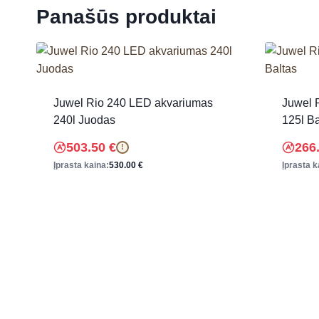
Panašūs produktai
Juwel Rio 240 LED akvariumas
Juwel 
240l Juodas
125l Ba
503.50
€
266
!
Įprasta kaina:
530.00
€
Įprasta k