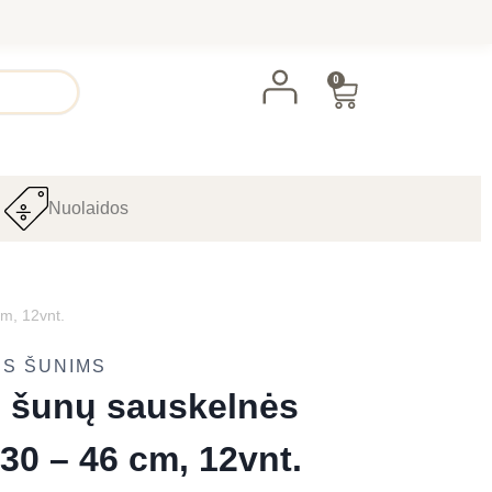
0
Nuolaidos
m, 12vnt.
ĖS ŠUNIMS
 šunų sauskelnės
30 – 46 cm, 12vnt.