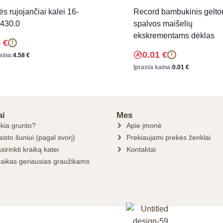
ės rujojančiai kalei 16-
Record bambukinis gelto
430.0
spalvos maišelių
ekskrementams dėklas
5
€
!
0.01
€
!
aina:
4.58
€
Įprasta kaina:
0.01
€
ai
Mes
ikia grunto?
Apie įmonė
isto šuniui (pagal svorį)
Prekiaujami prekės ženklai
sirinkti kraiką katei
Kontaktai
raikas geriausias graužikams