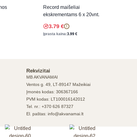
nos
Record maišeliai
ekskrementams 6 x 20vnt.
3.79
€
!
Įprasta kaina:
3.99
€
Rekvizitai
MB AKVANAMAI
Ventos g. 49, LT-89147 Mažeikiai
Įmonės kodas: 306367166
PVM kodas: LT100016142012
Tel. nr.: +370 626 87327
El. paštas: info@akvanamai.lt