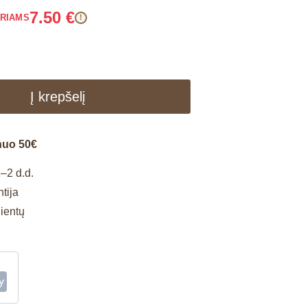
7.50
€
ARIAMS
!
Į krepšelį
nuo 50€
–2 d.d.
tija
lientų