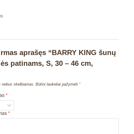
ms
pirmas aprašęs “BARRY KING šunų
ės patinams, S, 30 – 46 cm,
s nebus skelbiamas.
Būtini laukeliai pažymėti
*
mas
*
imas
*