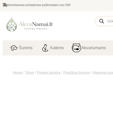
Nemokamas pristatymas paštomatais nuo 50€
Šunims
Katėms
Akvariumams
Home
/
Shop
/
Prekės šunims
/
Priežiūra šunims
/
Higienos pr