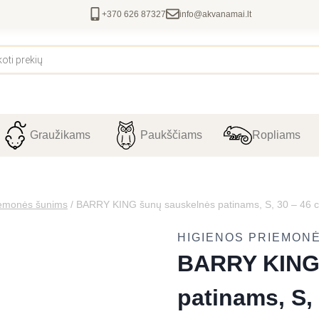
+370 626 87327
info@akvanamai.lt
Graužikams
Paukščiams
Ropliams
iemonės šunims
/
BARRY KING šunų sauskelnės patinams, S, 30 – 46 c
HIGIENOS PRIEMON
BARRY KING
patinams, S, 