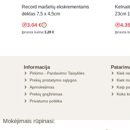
Record maišelių ekskrementams
Kelnait
dėklas 7,5 x 4,5cm
23cm 1
3.04
€
4.3
!
Įprasta kaina:
3.20
€
Įprasta k
Informacija
Patarim
Pirkimo - Pardavimo Taisyklės
Kiek re
Prekių pristatymo sąlygos
Kiek ma
Apmokėjimas
Kaip pa
Prekių grąžinimas
Koks k
Privatumo politika
Mokėjimais rūpinasi: