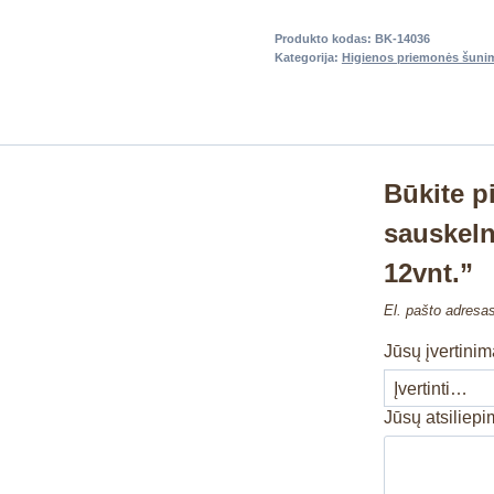
Produkto kodas:
BK-14036
Kategorija:
Higienos priemonės šuni
Būkite 
sauskeln
12vnt.”
El. pašto adresa
Jūsų įvertini
Jūsų atsiliep