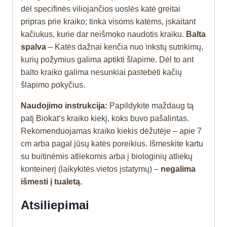
dėl specifinės viliojančios uoslės katė greitai
pripras prie kraiko; tinka visoms katėms, įskaitant
kačiukus, kurie dar neišmoko naudotis kraiku.
Balta
spalva
– Katės dažnai kenčia nuo inkstų sutrikimų,
kurių požymius galima aptikti šlapime. Dėl to ant
balto kraiko galima nesunkiai pastebėti kačių
šlapimo pokyčius.
Naudojimo instrukcija:
Papildykite maždaug tą
patį Biokat‘s kraiko kiekį, koks buvo pašalintas.
Rekomenduojamas kraiko kiekis dėžutėje – apie 7
cm arba pagal jūsų katės poreikius. Išmeskite kartu
su buitinėmis atliekomis arba į biologinių atliekų
konteinerį (laikykitės vietos įstatymų) –
negalima
išmesti į tualetą.
Atsiliepimai