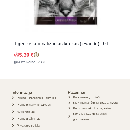
Tiger Pet aromatizuotas kraikas (levandų) 10 l
5.30
€
!
Įprasta kaina:
5.58
€
Informacija
Patarimai
Kiek reikia grunto?
Pirkimo - Pardavimo Taisyklės
Kiek maisto šuniui (pagal svorį)
Prekių pristatymo sąlygos
Kaip pasirinkti kraiką katei
Apmokėjimas
Koks kraikas geriausias
Prekių grąžinimas
graužikams
Privatumo politika