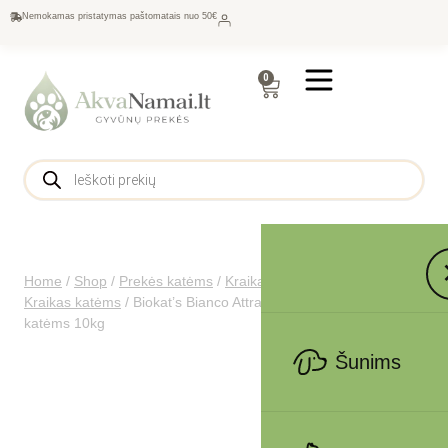
Nemokamas pristatymas paštomatais nuo 50€
0
Home
/
Shop
/
Prekės katėms
/
Kraikas ir tualetai katėms
/
Kraikas katėms
/
Biokat’s Bianco Attracting sušokantis kraikas
katėms 10kg
Šunims