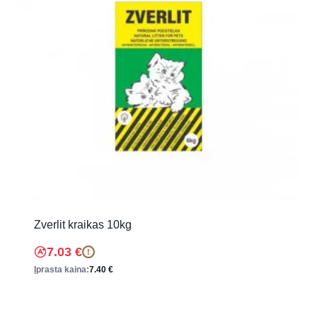
Zverlit kraikas 10kg
7.03
€
!
Įprasta kaina:
7.40
€