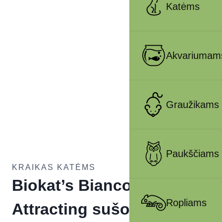
Katėms
Akvariumam
Graužikams
Paukščiams
KRAIKAS KATĖMS
Biokat’s Bianco
Ropliams
Attracting sušokantis