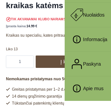
kraikas katėms 10kg
Nuolaidos
14.24
€
TIK AKVANAMAI KLUBO NARIAMS
!
Įprasta kaina:
14.99
€
Kraikas su specialiu, kates pritraukiančiu kvapu.
Informacija
Liko 13
Į krepšelį
Paskyra
Nemokamas pristatymas nuo 50€
Apie mus
Greitas pristatymas per 1–2 d.d.
14 dienų grąžinimo garantija
Tūkstančiai patenkintų klientų