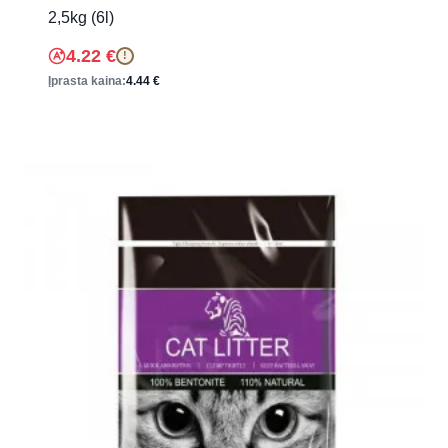
2,5kg (6l)
4.22
€
!
Įprasta kaina:
4.44
€