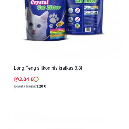
Long Feng silikoninis kraikas 3,8l
3.04
€
!
Įprasta kaina:
3.20
€