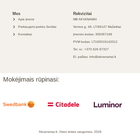
Mes
Rekvizitai
Apie įmonė
MB AKVANAMAI
Prekiaujami prekės ženklai
Ventos g. 49, LT-89147 Mažeikiai
Kontaktai
Įmonės kodas: 306367166
PVM kodas: LT100016142012
Tel. nr.: +370 626 87327
El. paštas: info@akvanamai.lt
Mokėjimais rūpinasi:
Akvanamai.lt, Visos teisės saugomos, 2026