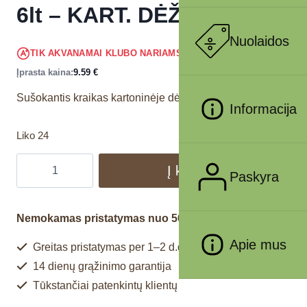
6lt – KART. DĖŽĖ
Nuolaidos
9.11
€
TIK AKVANAMAI KLUBO NARIAMS
!
Įprasta kaina:
9.59
€
Sušokantis kraikas kartoninėje dėžėje, skirtas katėms.
Informacija
Liko 24
Į krepšelį
Paskyra
Nemokamas pristatymas nuo 50€
Apie mus
Greitas pristatymas per 1–2 d.d.
14 dienų grąžinimo garantija
Tūkstančiai patenkintų klientų