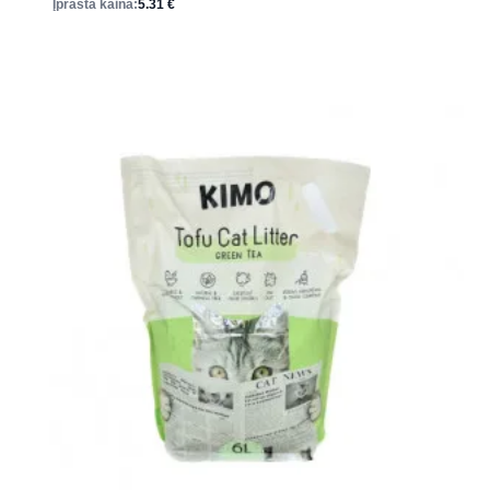
Įprasta kaina:
5.31
€