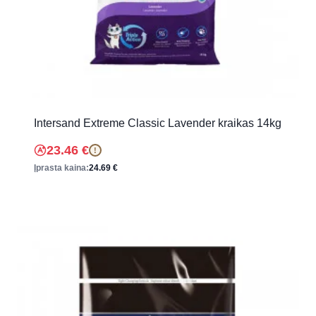
Intersand Extreme Classic Lavender kraikas 14kg
23.46
€
!
Įprasta kaina:
24.69
€