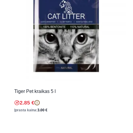
Tiger Pet kraikas 5 l
2.85
€
!
Įprasta kaina:
3.00
€