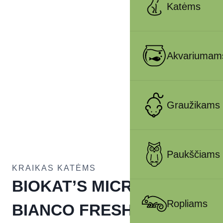
Katėms
Akvariumam
Graužikams
Paukščiams
KRAIKAS KATĖMS
BIOKAT’S MICRO
Ropliams
BIANCO FRESH EXTRA