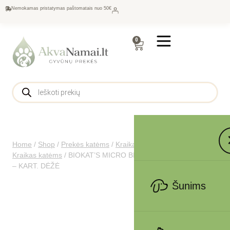
Nemokamas pristatymas paštomatais nuo 50€
0
Home
/
Shop
/
Prekės katėms
/
Kraikas ir tualetai katėms
/
Kraikas katėms
/
BIOKAT’S MICRO BIANCO FRESH EXTRA 6lt
– KART. DĖŽĖ
Šunims