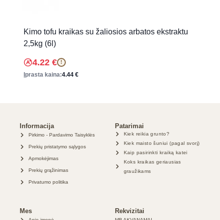
Kimo tofu kraikas su žaliosios arbatos ekstraktu
2,5kg (6l)
4.22
€
!
Įprasta kaina:
4.44
€
Informacija
Patarimai
Kiek reikia grunto?
Pirkimo - Pardavimo Taisyklės
Kiek maisto šuniui (pagal svorį)
Prekių pristatymo sąlygos
Kaip pasirinkti kraiką katei
Apmokėjimas
Koks kraikas geriausias
Prekių grąžinimas
graužikams
Privatumo politika
Mes
Rekvizitai
Apie įmonė
MB AKVANAMAI