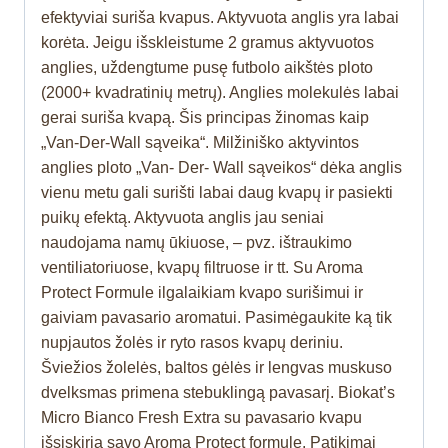
efektyviai suriša kvapus. Aktyvuota anglis yra labai
korėta. Jeigu išskleistume 2 gramus aktyvuotos
anglies, uždengtume pusę futbolo aikštės ploto
(2000+ kvadratinių metrų). Anglies molekulės labai
gerai suriša kvapą. Šis principas žinomas kaip
„Van-Der-Wall sąveika“. Milžiniško aktyvintos
anglies ploto „Van- Der- Wall sąveikos“ dėka anglis
vienu metu gali surišti labai daug kvapų ir pasiekti
puikų efektą. Aktyvuota anglis jau seniai
naudojama namų ūkiuose, – pvz. ištraukimo
ventiliatoriuose, kvapų filtruose ir tt. Su Aroma
Protect Formule ilgalaikiam kvapo surišimui ir
gaiviam pavasario aromatui. Pasimėgaukite ką tik
nupjautos žolės ir ryto rasos kvapų deriniu.
Šviežios žolelės, baltos gėlės ir lengvas muskuso
dvelksmas primena stebuklingą pavasarį. Biokat’s
Micro Bianco Fresh Extra su pavasario kvapu
išsiskiria savo Aroma Protect formule. Patikimai