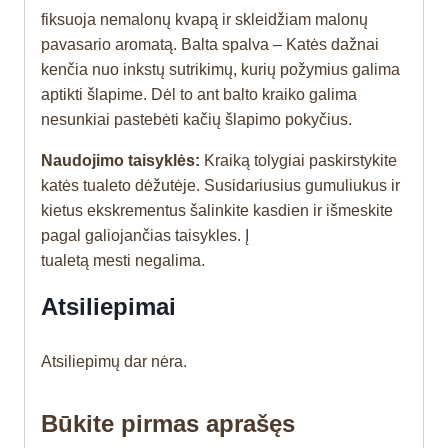
fiksuoja nemalonų kvapą ir skleidžiam malonų
pavasario aromatą. Balta spalva
– Katės dažnai
kenčia nuo inkstų sutrikimų, kurių požymius galima
aptikti šlapime. Dėl to ant balto kraiko galima
nesunkiai pastebėti kačių šlapimo pokyčius.
Naudojimo taisyklės:
Kraiką tolygiai paskirstykite
katės tualeto dėžutėje. Susidariusius gumuliukus ir
kietus ekskrementus šalinkite kasdien ir išmeskite
pagal galiojančias taisykles. Į
tualetą mesti negalima.
Atsiliepimai
Atsiliepimų dar nėra.
Būkite pirmas aprašęs