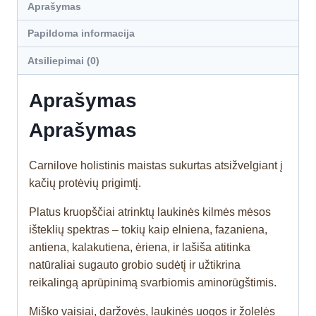
Aprašymas
Papildoma informacija
Atsiliepimai (0)
Aprašymas
Aprašymas
Carnilove holistinis maistas sukurtas atsižvelgiant į
kačių protėvių prigimtį.
Platus kruopščiai atrinktų laukinės kilmės mėsos
išteklių spektras – tokių kaip elniena, fazaniena,
antiena, kalakutiena, ėriena, ir lašiša atitinka
natūraliai sugauto grobio sudėtį ir užtikrina
reikalingą aprūpinimą svarbiomis aminorūgštimis.
Miško vaisiai, daržovės, laukinės uogos ir žolelės