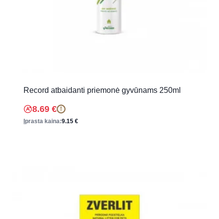
Record atbaidanti priemonė gyvūnams 250ml
8.69
€
!
Įprasta kaina:
9.15
€