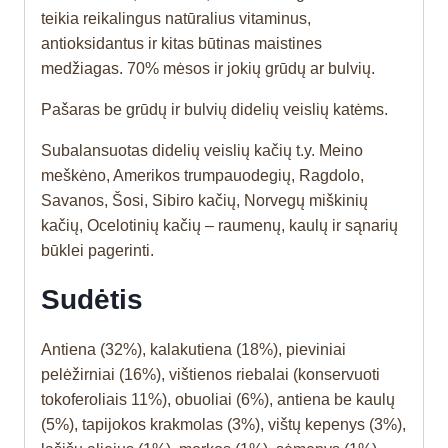
teikia reikalingus natūralius vitaminus,
antioksidantus ir kitas būtinas maistines
medžiagas. 70% mėsos ir jokių grūdų ar bulvių.
Pašaras be grūdų ir bulvių didelių veislių katėms.
Subalansuotas didelių veislių kačių t.y. Meino
meškėno, Amerikos trumpauodegių, Ragdolo,
Savanos, Šosi, Sibiro kačių, Norvegų miškinių
kačių, Ocelotinių kačių – raumenų, kaulų ir sąnarių
būklei pagerinti.
Sudėtis
Antiena (32%), kalakutiena (18%), pieviniai
pelėžirniai (16%), vištienos riebalai (konservuoti
tokoferoliais 11%), obuoliai (6%), antiena be kaulų
(5%), tapijokos krakmolas (3%), vištų kepenys (3%),