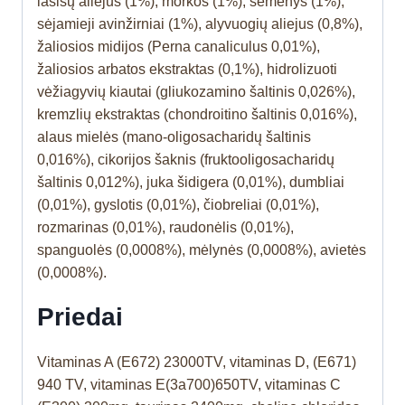
lašišų aliejus (1%), morkos (1%), sėmenys (1%),
sėjamieji avinžirniai (1%), alyvuogių aliejus (0,8%),
žaliosios midijos (Perna canaliculus 0,01%),
žaliosios arbatos ekstraktas (0,1%), hidrolizuoti
vėžiagyvių kiautai (gliukozamino šaltinis 0,026%),
kremzlių ekstraktas (chondroitino šaltinis 0,016%),
alaus mielės (mano-oligosacharidų šaltinis
0,016%), cikorijos šaknis (fruktooligosacharidų
šaltinis 0,012%), juka šidigera (0,01%), dumbliai
(0,01%), gyslotis (0,01%), čiobreliai (0,01%),
rozmarinas (0,01%), raudonėlis (0,01%),
spanguolės (0,0008%), mėlynės (0,0008%), avietės
(0,0008%).
Priedai
Vitaminas A (E672) 23000TV, vitaminas D, (E671)
940 TV, vitaminas E(3a700)650TV, vitaminas C