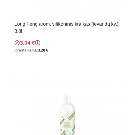
Long Feng arom. silikoninis kraikas (levandų kv.)
3,8l
3.04
€
!
Įprasta kaina:
3.20
€