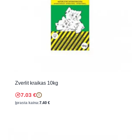
Zverlit kraikas 10kg
7.03
€
!
Įprasta kaina:
7.40
€