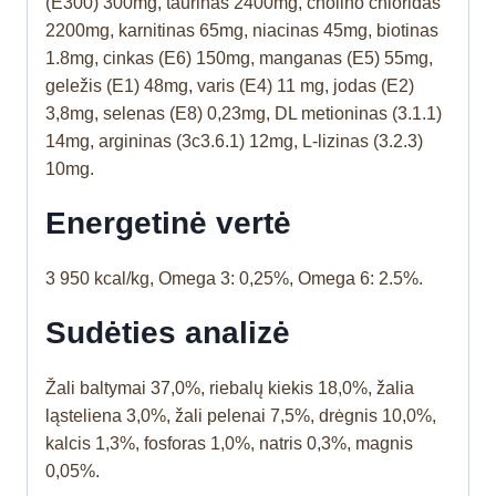
(E300) 300mg, taurinas 2400mg, cholino chloridas
2200mg, karnitinas 65mg, niacinas 45mg, biotinas
1.8mg, cinkas (E6) 150mg, manganas (E5) 55mg,
geležis (E1) 48mg, varis (E4) 11 mg, jodas (E2)
3,8mg, selenas (E8) 0,23mg, DL metioninas (3.1.1)
14mg, argininas (3c3.6.1) 12mg, L-lizinas (3.2.3)
10mg.
Energetinė vertė
3 950 kcal/kg, Omega 3: 0,25%, Omega 6: 2.5%.
Sudėties analizė
Žali baltymai 37,0%, riebalų kiekis 18,0%, žalia
ląsteliena 3,0%, žali pelenai 7,5%, drėgnis 10,0%,
kalcis 1,3%, fosforas 1,0%, natris 0,3%, magnis
0,05%.