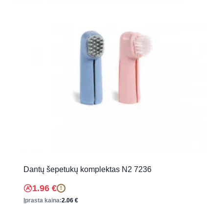
Dantų šepetukų komplektas N2 7236
1.96
€
!
Įprasta kaina:
2.06
€