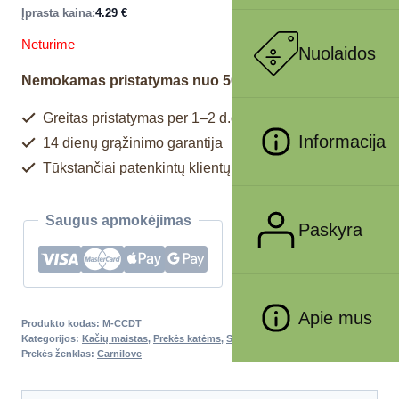
Įprasta kaina:
4.29
€
Neturime
Nuolaidos
Nemokamas pristatymas nuo 50€
Greitas pristatymas per 1–2 d.d.
Informacija
14 dienų grąžinimo garantija
Tūkstančiai patenkintų klientų
Saugus apmokėjimas
Paskyra
Apie mus
Produkto kodas:
M-CCDT
Kategorijos:
Kačių maistas
,
Prekės katėms
,
Sausas maistas katėms
Prekės ženklas:
Carnilove