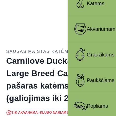
Katėms
Akvariumam
SAUSAS MAISTAS KATĖMS
Graužikams
Carnilove Duck&Turkey
Large Breed Cats sausas
Paukščiams
pašaras katėms 0,4 kg
(galiojimas iki 2026.06.11)
Ropliams
4.08
€
TIK AKVANAMAI KLUBO NARIAMS
!