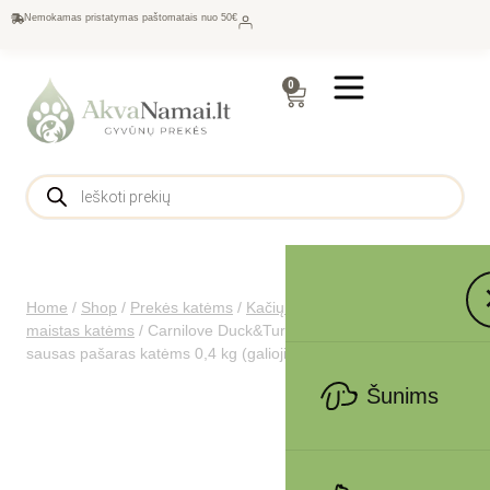
Nemokamas pristatymas paštomatais nuo 50€
0
Home
/
Shop
/
Prekės katėms
/
Kačių maistas
/
Sausas
maistas katėms
/
Carnilove Duck&Turkey Large Breed Cats
sausas pašaras katėms 0,4 kg (galiojimas iki 2026.06.11)
Šunims