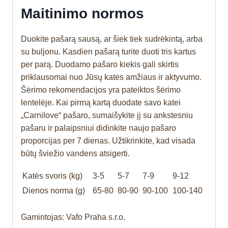
Maitinimo normos
Duokite pašarą sausą, ar šiek tiek sudrėkintą, arba
su buljonu. Kasdien pašarą turite duoti tris kartus
per parą. Duodamo pašaro kiekis gali skirtis
priklausomai nuo Jūsų katės amžiaus ir aktyvumo.
Šėrimo rekomendacijos yra pateiktos šėrimo
lentelėje. Kai pirmą kartą duodate savo katei
„Carnilove“ pašaro, sumaišykite jį su ankstesniu
pašaru ir palaipsniui didinkite naujo pašaro
proporcijas per 7 dienas. Užtikrinkite, kad visada
būtų šviežio vandens atsigerti.
Katės svoris (kg)
3-5
5-7
7-9
9-12
Dienos norma (g)
65-80
80-90
90-100
100-140
Gamintojas: Vafo Praha s.r.o.