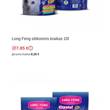
Long Feng silikoninis kraikas 10l
7.85
€
!
Įprasta kaina:
8.26
€