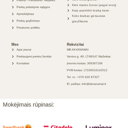
Pirkimo - Pardavimo Taisyklės
Kiek maisto šuniui (pagal svorį)
Prekių pristatymo sąlygos
Kaip pasirinkti kraiką katei
Apmokėjimas
Koks kraikas geriausias
Prekių grąžinimas
graužikams
Privatumo politika
Mes
Rekvizitai
Apie įmonė
MB AKVANAMAI
Prekiaujami prekės ženklai
Ventos g. 49, LT-89147 Mažeikiai
Kontaktai
Įmonės kodas: 306367166
PVM kodas: LT100016142012
Tel. nr.: +370 626 87327
El. paštas: info@akvanamai.lt
Mokėjimais rūpinasi: