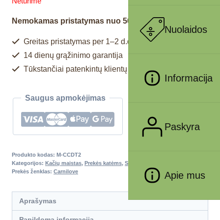
Neturime
Nemokamas pristatymas nuo 50€
Nuolaidos
Greitas pristatymas per 1–2 d.d.
14 dienų grąžinimo garantija
Tūkstančiai patenkintų klientų
Informacija
Saugus apmokėjimas
Paskyra
Produkto kodas:
M-CCDT2
Kategorijos:
Kačių maistas
,
Prekės katėms
,
Sausas maistas katėms
Prekės ženklas:
Carnilove
Apie mus
Aprašymas
Papildoma informacija