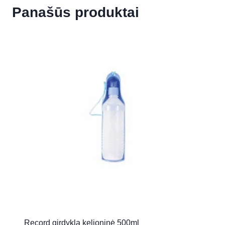
Panašūs produktai
Record girdykla kelioninė 500ml