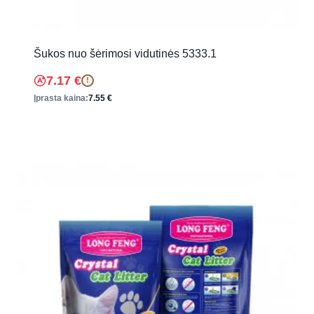
Šukos nuo šėrimosi vidutinės 5333.1
7.17
€
!
Įprasta kaina:
7.55
€