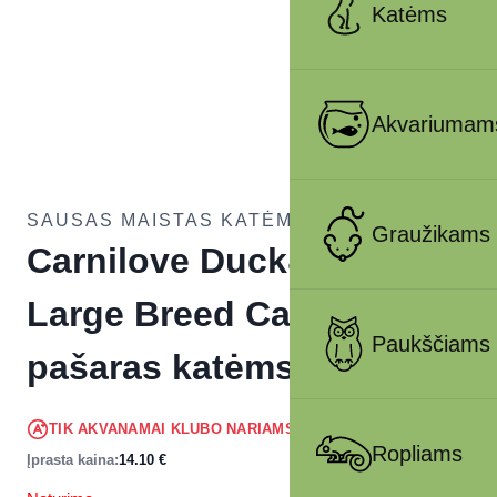
Katėms
Akvariumam
SAUSAS MAISTAS KATĖMS
Graužikams
Carnilove Duck&Turkey
Large Breed Cats sausas
Paukščiams
pašaras katėms 2 kg
13.40
€
TIK AKVANAMAI KLUBO NARIAMS
!
Ropliams
Įprasta kaina:
14.10
€