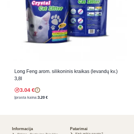
Long Feng arom. silikoninis kraikas (levandų kv.)
3,8l
3.04
€
!
Įprasta kaina:
3.20
€
Informacija
Patarimai
Kiek reikia grunto?