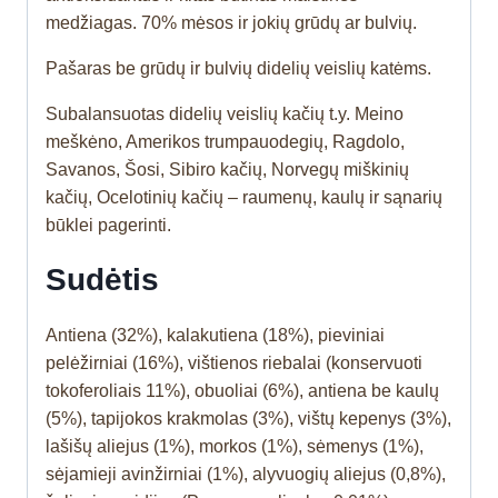
medžiagas. 70% mėsos ir jokių grūdų ar bulvių.
Pašaras be grūdų ir bulvių didelių veislių katėms.
Subalansuotas didelių veislių kačių t.y. Meino
meškėno, Amerikos trumpauodegių, Ragdolo,
Savanos, Šosi, Sibiro kačių, Norvegų miškinių
kačių, Ocelotinių kačių – raumenų, kaulų ir sąnarių
būklei pagerinti.
Sudėtis
Antiena (32%), kalakutiena (18%), pieviniai
pelėžirniai (16%), vištienos riebalai (konservuoti
tokoferoliais 11%), obuoliai (6%), antiena be kaulų
(5%), tapijokos krakmolas (3%), vištų kepenys (3%),
lašišų aliejus (1%), morkos (1%), sėmenys (1%),
sėjamieji avinžirniai (1%), alyvuogių aliejus (0,8%),