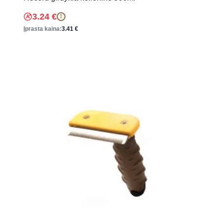
3.24
€
!
Įprasta kaina:
3.41
€