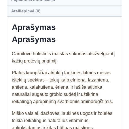
Atsiliepimai (0)
Aprašymas
Aprašymas
Carnilove holistinis maistas sukurtas atsižvelgiant į
kačių protėvių prigimtį.
Platus kruopščiai atrinktų laukinės kilmės mėsos
išteklių spektras – tokių kaip elniena, fazaniena,
antiena, kalakutiena, ėriena, ir lašiša atitinka
natūraliai sugauto grobio sudėtį ir užtikrina
reikalingą aprūpinimą svarbiomis aminorūgštimis.
Miško vaisiai, daržovės, laukinės uogos ir žolelės
teikia reikalingus natūralius vitaminus,
antioksidantus ir kitas būtinas maistines