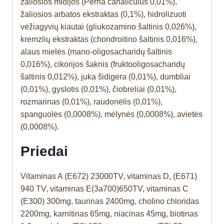
žaliosios midijos (Perna canaliculus 0,01%),
žaliosios arbatos ekstraktas (0,1%), hidrolizuoti
vėžiagyvių kiautai (gliukozamino šaltinis 0,026%),
kremzlių ekstraktas (chondroitino šaltinis 0,016%),
alaus mielės (mano-oligosacharidų šaltinis
0,016%), cikorijos šaknis (fruktooligosacharidų
šaltinis 0,012%), juka šidigera (0,01%), dumbliai
(0,01%), gyslotis (0,01%), čiobreliai (0,01%),
rozmarinas (0,01%), raudonėlis (0,01%),
spanguolės (0,0008%), mėlynės (0,0008%), avietės
(0,0008%).
Priedai
Vitaminas A (E672) 23000TV, vitaminas D, (E671)
940 TV, vitaminas E(3a700)650TV, vitaminas C
(E300) 300mg, taurinas 2400mg, cholino chloridas
2200mg, karnitinas 65mg, niacinas 45mg, biotinas