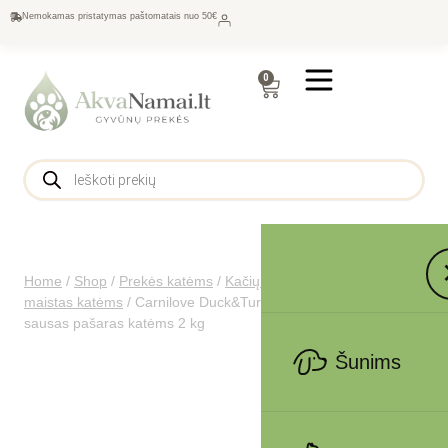
Nemokamas pristatymas paštomatais nuo 50€
0
Home
/
Shop
/
Prekės katėms
/
Kačių maistas
/
Sausas
maistas katėms
/
Carnilove Duck&Turkey Large Breed Cats
sausas pašaras katėms 2 kg
Šunims