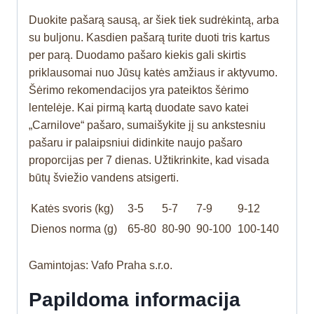
Duokite pašarą sausą, ar šiek tiek sudrėkintą, arba
su buljonu. Kasdien pašarą turite duoti tris kartus
per parą. Duodamo pašaro kiekis gali skirtis
priklausomai nuo Jūsų katės amžiaus ir aktyvumo.
Šėrimo rekomendacijos yra pateiktos šėrimo
lentelėje. Kai pirmą kartą duodate savo katei
„Carnilove“ pašaro, sumaišykite jį su ankstesniu
pašaru ir palaipsniui didinkite naujo pašaro
proporcijas per 7 dienas. Užtikrinkite, kad visada
būtų šviežio vandens atsigerti.
Katės svoris (kg)
3-5
5-7
7-9
9-12
Dienos norma (g)
65-80
80-90
90-100
100-140
Gamintojas: Vafo Praha s.r.o.
Papildoma informacija