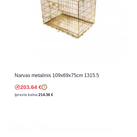
Narvas metalinis 109x69x75cm 1315.5
203.64
€
!
Įprasta kaina:
214.36
€