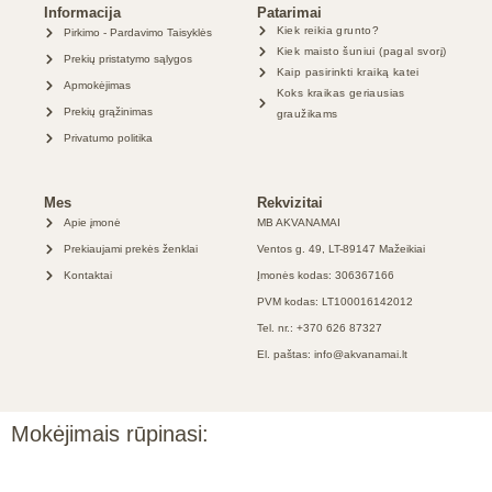
Informacija
Patarimai
Kiek reikia grunto?
Pirkimo - Pardavimo Taisyklės
Kiek maisto šuniui (pagal svorį)
Prekių pristatymo sąlygos
Kaip pasirinkti kraiką katei
Apmokėjimas
Koks kraikas geriausias
Prekių grąžinimas
graužikams
Privatumo politika
Mes
Rekvizitai
Apie įmonė
MB AKVANAMAI
Prekiaujami prekės ženklai
Ventos g. 49, LT-89147 Mažeikiai
Kontaktai
Įmonės kodas: 306367166
PVM kodas: LT100016142012
Tel. nr.: +370 626 87327
El. paštas: info@akvanamai.lt
Mokėjimais rūpinasi: