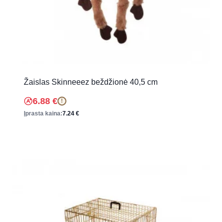
Žaislas Skinneeez beždžionė 40,5 cm
6.88
€
!
Įprasta kaina:
7.24
€