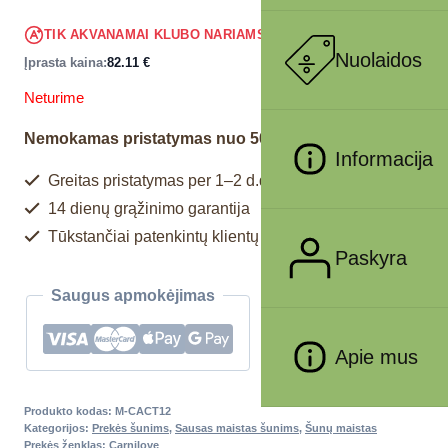
78.00
€
TIK AKVANAMAI KLUBO NARIAMS
!
Nuolaidos
Įprasta kaina:
82.11
€
Neturime
Nemokamas pristatymas nuo 50€
Informacija
Greitas pristatymas per 1–2 d.d.
14 dienų grąžinimo garantija
Tūkstančiai patenkintų klientų
Paskyra
Saugus apmokėjimas
Apie mus
Produkto kodas:
M-CACT12
Kategorijos:
Prekės šunims
,
Sausas maistas šunims
,
Šunų maistas
Prekės ženklas:
Carnilove