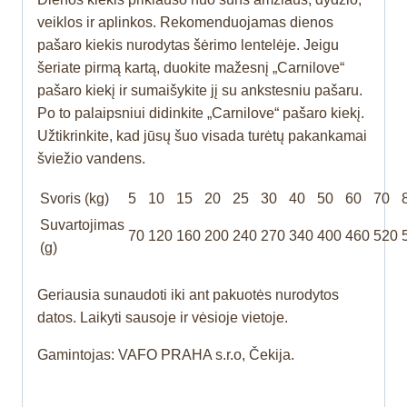
veiklos ir aplinkos. Rekomenduojamas dienos
pašaro kiekis nurodytas šėrimo lentelėje. Jeigu
šeriate pirmą kartą, duokite mažesnį „Carnilove“
pašaro kiekį ir sumaišykite jį su ankstesniu pašaru.
Po to palaipsniui didinkite „Carnilove“ pašaro kiekį.
Užtikrinkite, kad jūsų šuo visada turėtų pakankamai
šviežio vandens.
Svoris (kg)
5
10
15
20
25
30
40
50
60
70
Suvartojimas
70
120
160
200
240
270
340
400
460
520
(g)
Geriausia sunaudoti iki ant pakuotės nurodytos
datos. Laikyti sausoje ir vėsioje vietoje.
Gamintojas: VAFO PRAHA s.r.o, Čekija.