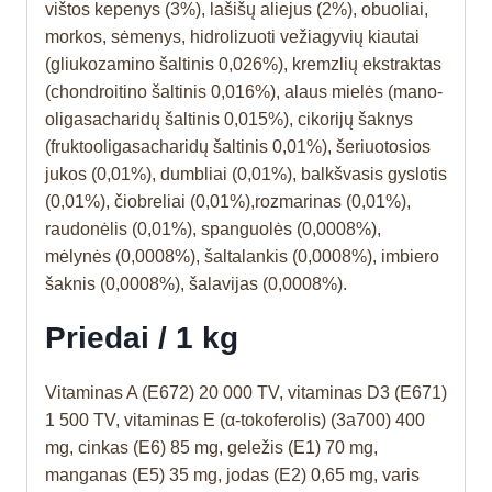
vištos kepenys (3%), lašišų aliejus (2%), obuoliai,
morkos, sėmenys, hidrolizuoti vežiagyvių kiautai
(gliukozamino šaltinis 0,026%), kremzlių ekstraktas
(chondroitino šaltinis 0,016%), alaus mielės (mano-
oligasacharidų šaltinis 0,015%), cikorijų šaknys
(fruktooligasacharidų šaltinis 0,01%), šeriuotosios
jukos (0,01%), dumbliai (0,01%), balkšvasis gyslotis
(0,01%), čiobreliai (0,01%),rozmarinas (0,01%),
raudonėlis (0,01%), spanguolės (0,0008%),
mėlynės (0,0008%), šaltalankis (0,0008%), imbiero
šaknis (0,0008%), šalavijas (0,0008%).
Priedai / 1 kg
Vitaminas A (E672) 20 000 TV, vitaminas D3 (E671)
1 500 TV, vitaminas E (α-tokoferolis) (3a700) 400
mg, cinkas (E6) 85 mg, geležis (E1) 70 mg,
manganas (E5) 35 mg, jodas (E2) 0,65 mg, varis