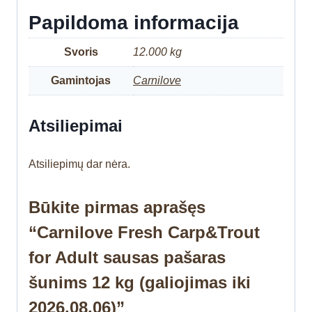
Papildoma informacija
Svoris
12.000 kg
Gamintojas
Carnilove
Atsiliepimai
Atsiliepimų dar nėra.
Būkite pirmas aprašęs
“Carnilove Fresh Carp&Trout
for Adult sausas pašaras
šunims 12 kg (galiojimas iki
2026.08.06)”