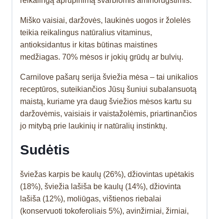
reikalingą aprūpinimą svarbiomis aminorūgštimis.
Miško vaisiai, daržovės, laukinės uogos ir žolelės
teikia reikalingus natūralius vitaminus,
antioksidantus ir kitas būtinas maistines
medžiagas. 70% mėsos ir jokių grūdų ar bulvių.
Carnilove pašarų serija šviežia mėsa – tai unikalios
receptūros, suteikiančios Jūsų šuniui subalansuotą
maistą, kuriame yra daug šviežios mėsos kartu su
daržovėmis, vaisiais ir vaistažolėmis, priartinančios
jo mitybą prie laukinių ir natūralių instinktų.
Sudėtis
šviežas karpis be kaulų (26%), džiovintas upėtakis
(18%), šviežia lašiša be kaulų (14%), džiovinta
lašiša (12%), moliūgas, vištienos riebalai
(konservuoti tokoferoliais 5%), avinžirniai, žirniai,