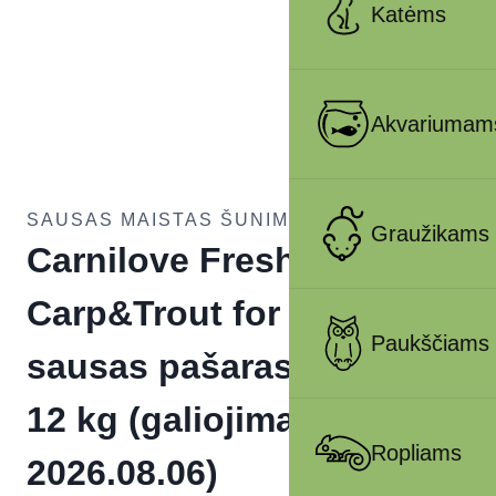
Katėms
Akvariumam
SAUSAS MAISTAS ŠUNIMS
Graužikams
Carnilove Fresh
Carp&Trout for Adult
Paukščiams
sausas pašaras šunims
12 kg (galiojimas iki
Ropliams
2026.08.06)