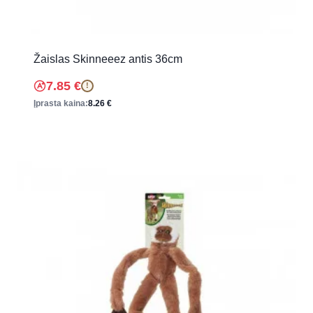
Žaislas Skinneeez antis 36cm
7.85
€
!
Įprasta kaina:
8.26
€