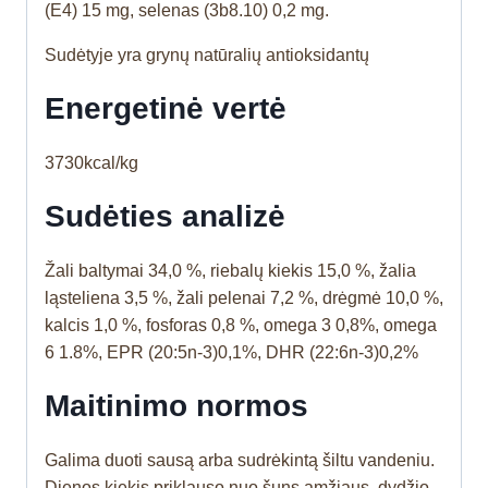
(E4) 15 mg, selenas (3b8.10) 0,2 mg.
Sudėtyje yra grynų natūralių antioksidantų
Energetinė vertė
3730kcal/kg
Sudėties analizė
Žali baltymai 34,0 %, riebalų kiekis 15,0 %, žalia
ląsteliena 3,5 %, žali pelenai 7,2 %, drėgmė 10,0 %,
kalcis 1,0 %, fosforas 0,8 %, omega 3 0,8%, omega
6 1.8%, EPR (20:5n-3)0,1%, DHR (22:6n-3)0,2%
Maitinimo normos
Galima duoti sausą arba sudrėkintą šiltu vandeniu.
Dienos kiekis priklauso nuo šuns amžiaus, dydžio,