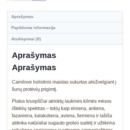
Aprašymas
Papildoma informacija
Atsiliepimai (0)
Aprašymas
Aprašymas
Carnilove holistinis maistas sukurtas atsižvelgiant į
šunų protėvių prigimtį.
Platus kruopščiai atrinktų laukinės kilmės mėsos
išteklių spektras – tokių kaip elniena, antiena,
fazaniena, kalakutiena, aviena, šerniena ir lašiša
atitinka natūraliai sugauto grobio sudėtį ir užtikrina