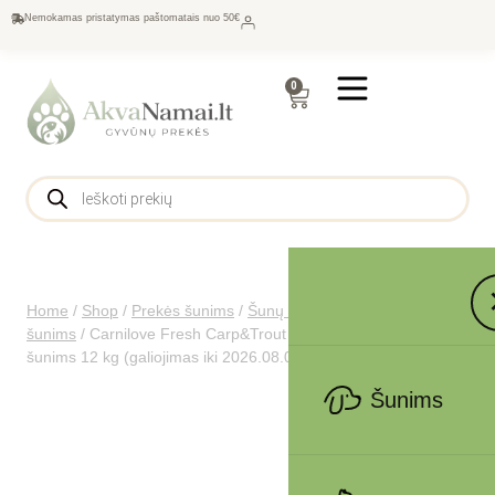
Nemokamas pristatymas paštomatais nuo 50€
0
Home
/
Shop
/
Prekės šunims
/
Šunų maistas
/
Sausas maistas
šunims
/
Carnilove Fresh Carp&Trout for Adult sausas pašaras
šunims 12 kg (galiojimas iki 2026.08.06)
Šunims