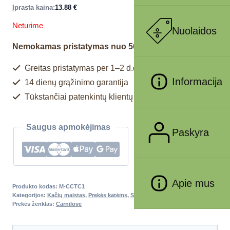
Įprasta kaina:
13.88
€
Neturime
Nuolaidos
Nemokamas pristatymas nuo 50€
Greitas pristatymas per 1–2 d.d.
Informacija
14 dienų grąžinimo garantija
Tūkstančiai patenkintų klientų
Saugus apmokėjimas
Paskyra
Apie mus
Produkto kodas:
M-CCTC1
Kategorijos:
Kačių maistas
,
Prekės katėms
,
Sausas maistas katėms
Prekės ženklas:
Carnilove