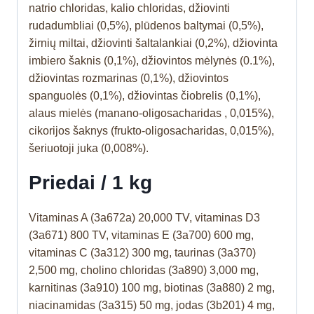
natrio chloridas, kalio chloridas, džiovinti
rudadumbliai (0,5%), plūdenos baltymai (0,5%),
žirnių miltai, džiovinti šaltalankiai (0,2%), džiovinta
imbiero šaknis (0,1%), džiovintos mėlynės (0.1%),
džiovintas rozmarinas (0,1%), džiovintos
spanguolės (0,1%), džiovintas čiobrelis (0,1%),
alaus mielės (manano-oligosacharidas , 0,015%),
cikorijos šaknys (frukto-oligosacharidas, 0,015%),
šeriuotoji juka (0,008%).
Priedai / 1 kg
Vitaminas A (3a672a) 20,000 TV, vitaminas D3
(3a671) 800 TV, vitaminas E (3a700) 600 mg,
vitaminas C (3a312) 300 mg, taurinas (3a370)
2,500 mg, cholino chloridas (3a890) 3,000 mg,
karnitinas (3a910) 100 mg, biotinas (3a880) 2 mg,
niacinamidas (3a315) 50 mg, jodas (3b201) 4 mg,