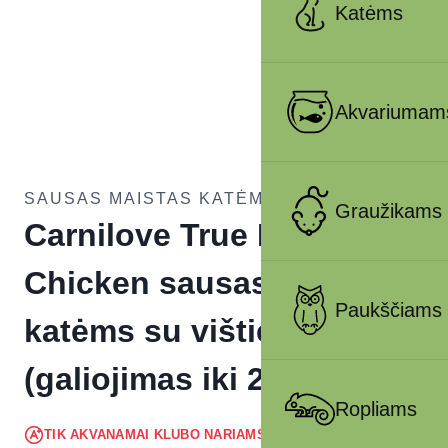
Katėms
Akvariumam
SAUSAS MAISTAS KATĖMS
Graužikams
Carnilove True Fresh Cat
Chicken sausas pašaras
Paukščiams
katėms su vištiena 1,8 kg
(galiojimas iki 2026.06.10)
Ropliams
13.19
€
TIK AKVANAMAI KLUBO NARIAMS
!