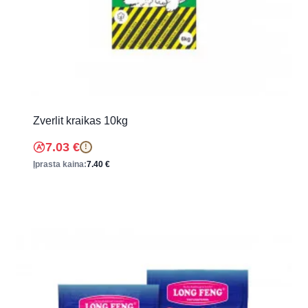
Zverlit kraikas 10kg
7.03
€
!
Įprasta kaina:
7.40
€