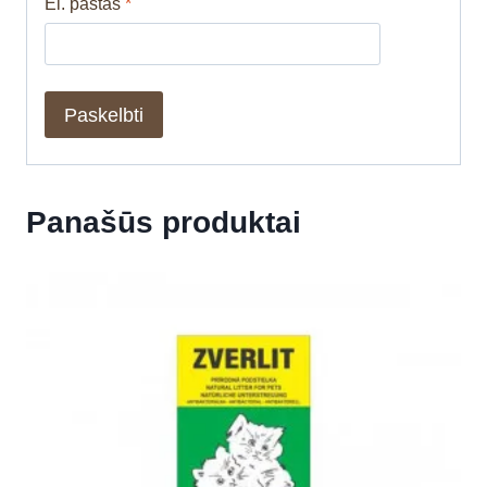
El. paštas
*
Panašūs produktai