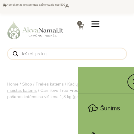
Nemokamas pristatymas paštomatais nuo 50€
0
Home
/
Shop
/
Prekės katėms
/
Kačių maistas
/
Sausas
maistas katėms
/
Carnilove True Fresh Cat Chicken sausas
pašaras katėms su vištiena 1,8 kg (galiojimas iki 2026.06.10)
Šunims