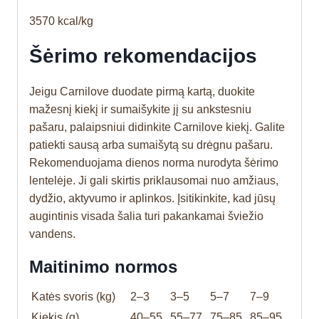
3570 kcal/kg
Šėrimo rekomendacijos
Jeigu Carnilove duodate pirmą kartą, duokite
mažesnį kiekį ir sumaišykite jį su ankstesniu
pašaru, palaipsniui didinkite Carnilove kiekį. Galite
patiekti sausą arba sumaišytą su drėgnu pašaru.
Rekomenduojama dienos norma nurodyta šėrimo
lentelėje. Ji gali skirtis priklausomai nuo amžiaus,
dydžio, aktyvumo ir aplinkos. Įsitikinkite, kad jūsų
augintinis visada šalia turi pakankamai šviežio
vandens.
Maitinimo normos
Katės svoris (kg)
2–3
3–5
5–7
7–9
Kiekis (g)
40–55
55–77
75–85
85–95