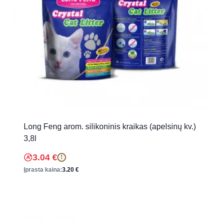
Long Feng arom. silikoninis kraikas (apelsinų kv.)
3,8l
3.04
€
!
Įprasta kaina:
3.20
€