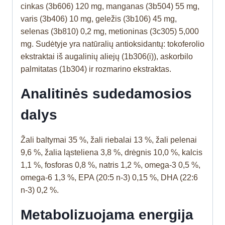
cinkas (3b606) 120 mg, manganas (3b504) 55 mg,
varis (3b406) 10 mg, geležis (3b106) 45 mg,
selenas (3b810) 0,2 mg, metioninas (3c305) 5,000
mg. Sudėtyje yra natūralių antioksidantų: tokoferolio
ekstraktai iš augalinių aliejų (1b306(i)), askorbilo
palmitatas (1b304) ir rozmarino ekstraktas.
Analitinės sudedamosios
dalys
Žali baltymai 35 %, žali riebalai 13 %, žali pelenai
9,6 %, žalia ląsteliena 3,8 %, drėgnis 10,0 %, kalcis
1,1 %, fosforas 0,8 %, natris 1,2 %, omega-3 0,5 %,
omega-6 1,3 %, EPA (20:5 n-3) 0,15 %, DHA (22:6
n-3) 0,2 %.
Metabolizuojama energija