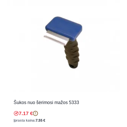
Šukos nuo šėrimosi mažos 5333
7.17
€
!
Įprasta kaina:
7.55
€