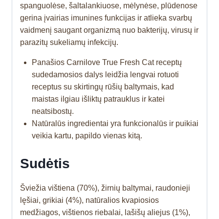
spanguolėse, šaltalankiuose, mėlynėse, plūdenose
gerina įvairias imunines funkcijas ir atlieka svarbų
vaidmenį saugant organizmą nuo bakterijų, virusų ir
parazitų sukeliamų infekcijų.
Panašios Carnilove True Fresh Cat receptų
sudedamosios dalys leidžia lengvai rotuoti
receptus su skirtingų rūšių baltymais, kad
maistas ilgiau išliktų patrauklus ir katei
neatsibostų.
Natūralūs ingredientai yra funkcionalūs ir puikiai
veikia kartu, papildo vienas kitą.
Sudėtis
Šviežia vištiena (70%), žirnių baltymai, raudonieji
lęšiai, grikiai (4%), natūralios kvapiosios
medžiagos, vištienos riebalai, lašišų aliejus (1%),