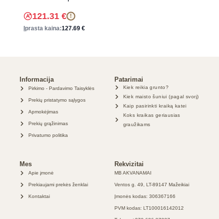
121.31
€
!
Įprasta kaina:
127.69
€
Informacija
Patarimai
Kiek reikia grunto?
Pirkimo - Pardavimo Taisyklės
Kiek maisto šuniui (pagal svorį)
Prekių pristatymo sąlygos
Kaip pasirinkti kraiką katei
Apmokėjimas
Koks kraikas geriausias
Prekių grąžinimas
graužikams
Privatumo politika
Mes
Rekvizitai
Apie įmonė
MB AKVANAMAI
Prekiaujami prekės ženklai
Ventos g. 49, LT-89147 Mažeikiai
Kontaktai
Įmonės kodas: 306367166
PVM kodas: LT100016142012