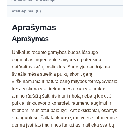
Atsiliepimai (0)
Aprašymas
Aprašymas
Unikalus recepto gamybos būdas išsaugo
originalias ingredientų savybes ir patenkina
natūralius kačių instinktus. Sudėtyje naudojama
šviežia mėsa suteikia puikų skonį, gerą
virškinamumą ir natūralesnę mitybos formą. Šviežia
liesa vištiena yra dietinė mėsa, kuri yra puikus
amino rūgščių šaltinis ir turi ribotą riebalų kiekį. Ji
puikiai tinka svorio kontrolei, raumenų augimui ir
stipriam imunitetui palaikyti. Antioksidantai, esantys
spanguolėse, šaltalankiuose, mėlynėse, plūdenose
gerina įvairias imunines funkcijas ir atlieka svarbų