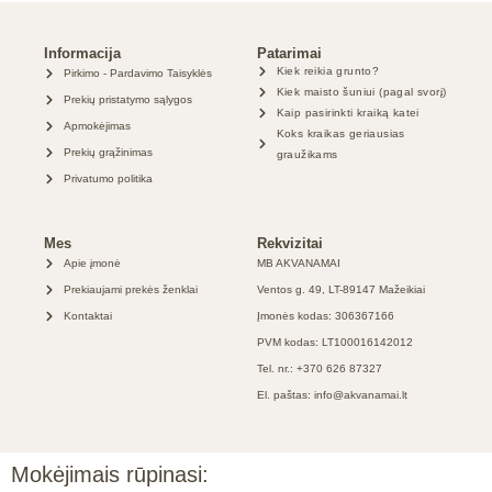
Informacija
Patarimai
Kiek reikia grunto?
Pirkimo - Pardavimo Taisyklės
Kiek maisto šuniui (pagal svorį)
Prekių pristatymo sąlygos
Kaip pasirinkti kraiką katei
Apmokėjimas
Koks kraikas geriausias
Prekių grąžinimas
graužikams
Privatumo politika
Mes
Rekvizitai
Apie įmonė
MB AKVANAMAI
Prekiaujami prekės ženklai
Ventos g. 49, LT-89147 Mažeikiai
Kontaktai
Įmonės kodas: 306367166
PVM kodas: LT100016142012
Tel. nr.: +370 626 87327
El. paštas: info@akvanamai.lt
Mokėjimais rūpinasi: