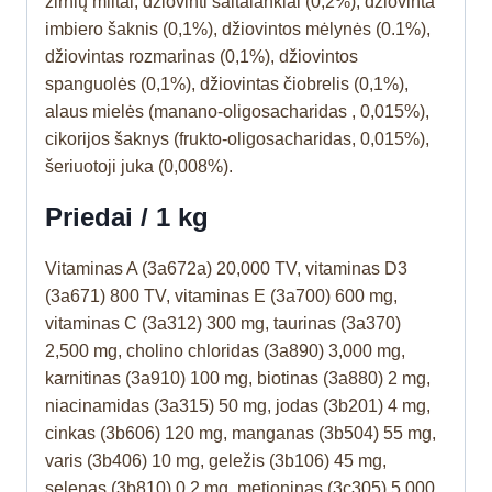
žirnių miltai, džiovinti šaltalankiai (0,2%), džiovinta
imbiero šaknis (0,1%), džiovintos mėlynės (0.1%),
džiovintas rozmarinas (0,1%), džiovintos
spanguolės (0,1%), džiovintas čiobrelis (0,1%),
alaus mielės (manano-oligosacharidas , 0,015%),
cikorijos šaknys (frukto-oligosacharidas, 0,015%),
šeriuotoji juka (0,008%).
Priedai / 1 kg
Vitaminas A (3a672a) 20,000 TV, vitaminas D3
(3a671) 800 TV, vitaminas E (3a700) 600 mg,
vitaminas C (3a312) 300 mg, taurinas (3a370)
2,500 mg, cholino chloridas (3a890) 3,000 mg,
karnitinas (3a910) 100 mg, biotinas (3a880) 2 mg,
niacinamidas (3a315) 50 mg, jodas (3b201) 4 mg,
cinkas (3b606) 120 mg, manganas (3b504) 55 mg,
varis (3b406) 10 mg, geležis (3b106) 45 mg,
selenas (3b810) 0,2 mg, metioninas (3c305) 5,000