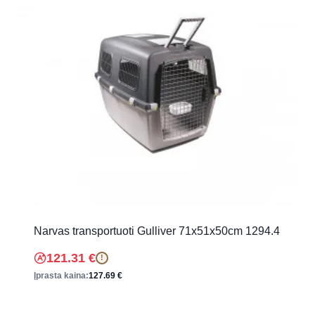
Narvas transportuoti Gulliver 71x51x50cm 1294.4
121.31
€
!
Įprasta kaina:
127.69
€