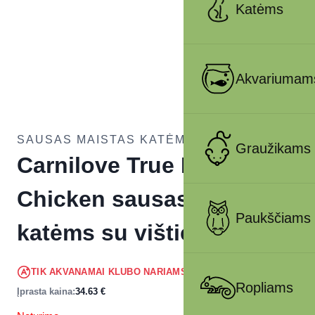
Katėms
Akvariumam
SAUSAS MAISTAS KATĖMS
Graužikams
Carnilove True Fresh Cat
Chicken sausas pašaras
Paukščiams
katėms su vištiena 4,8 kg
32.90
€
TIK AKVANAMAI KLUBO NARIAMS
!
Ropliams
Įprasta kaina:
34.63
€