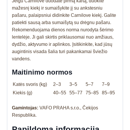
Jeigu Carnilove duodate pirmą kartą, duokite
mažesnį kiekį ir sumaišykite jį su ankstesniu
pašaru, palaipsniui didinkite Carnilove kiekį. Galite
patiekti sausą arba sumaišytą su drėgnu pašaru.
Rekomenduojama dienos norma nurodyta šėrimo
lentelėje. Ji gali skirtis priklausomai nuo amžiaus,
dydžio, aktyvumo ir aplinkos. Įsitikinkite, kad jūsų
augintinis visada šalia turi pakankamai šviežio
vandens.
Maitinimo normos
Katės svoris (kg)
2–3
3–5
5–7
7–9
Kiekis (g)
40–55
55–77
75–85
85–95
Gamintojas:
VAFO PRAHA s.r.o., Čekijos
Respublika.
Papildoma informacija