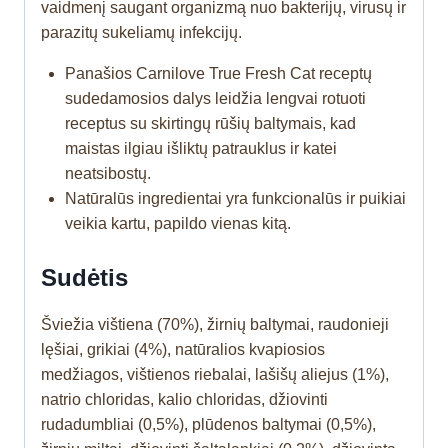
vaidmenį saugant organizmą nuo bakterijų, virusų ir
parazitų sukeliamų infekcijų.
Panašios Carnilove True Fresh Cat receptų
sudedamosios dalys leidžia lengvai rotuoti
receptus su skirtingų rūšių baltymais, kad
maistas ilgiau išliktų patrauklus ir katei
neatsibostų.
Natūralūs ingredientai yra funkcionalūs ir puikiai
veikia kartu, papildo vienas kitą.
Sudėtis
Šviežia vištiena (70%), žirnių baltymai, raudonieji
lęšiai, grikiai (4%), natūralios kvapiosios
medžiagos, vištienos riebalai, lašišų aliejus (1%),
natrio chloridas, kalio chloridas, džiovinti
rudadumbliai (0,5%), plūdenos baltymai (0,5%),