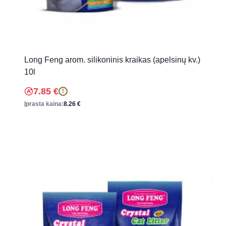
Long Feng arom. silikoninis kraikas (apelsinų kv.)
10l
7.85
€
!
Įprasta kaina:
8.26
€