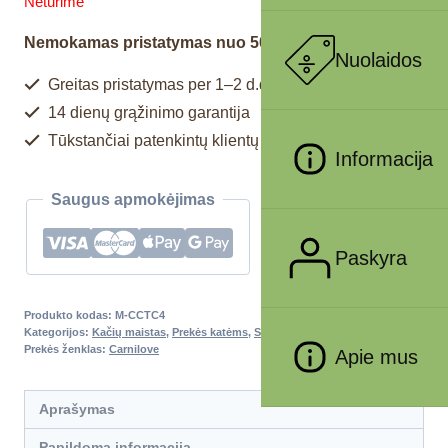
Neturime
Nemokamas pristatymas nuo 50€
Nuolaidos
Greitas pristatymas per 1–2 d.d.
14 dienų grąžinimo garantija
Tūkstančiai patenkintų klientų
Informacija
Saugus apmokėjimas
Paskyra
Produkto kodas:
M-CCTC4
Kategorijos:
Kačių maistas
,
Prekės katėms
,
Sausas maistas katėms
Prekės ženklas:
Carnilove
Apie mus
Aprašymas
Papildoma informacija