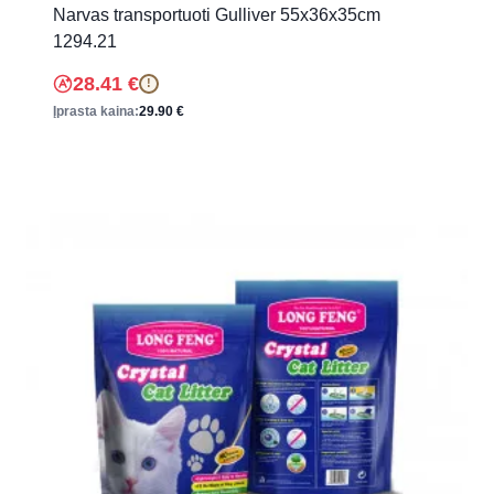
Narvas transportuoti Gulliver 55x36x35cm
1294.21
28.41
€
!
Įprasta kaina:
29.90
€