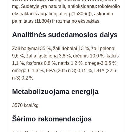
mg. Sudėtyje yra natūralių antioksidantų: tokoferolio
ekstraktai iš augalinių aliejų (1b306(i)), askorbilo
palmitatas (1b304) ir rozmarino ekstraktas.
Analitinės sudedamosios dalys
Žali baltymai 35 %, žali riebalai 13 %, žali pelenai
9,6 %, žalia ląsteliena 3,8 %, drėgnis 10,0 %, kalcis
1,1 %, fosforas 0,8 %, natris 1,2 %, omega-3 0,5 %,
omega-6 1,3 %, EPA (20:5 n-3) 0,15 %, DHA (22:6
n-3) 0,2 %.
Metabolizuojama energija
3570 kcal/kg
Šėrimo rekomendacijos