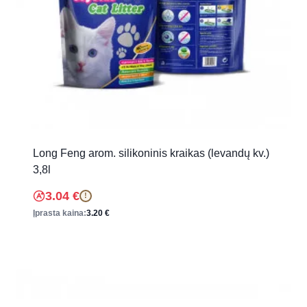
Long Feng arom. silikoninis kraikas (levandų kv.)
3,8l
3.04
€
!
Įprasta kaina:
3.20
€