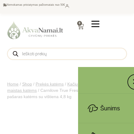
Nemokamas pristatymas paštomatais nuo 50€
0
Home
/
Shop
/
Prekės katėms
/
Kačių maistas
/
Sausas
maistas katėms
/
Carnilove True Fresh Cat Chicken sausas
pašaras katėms su vištiena 4,8 kg
Šunims