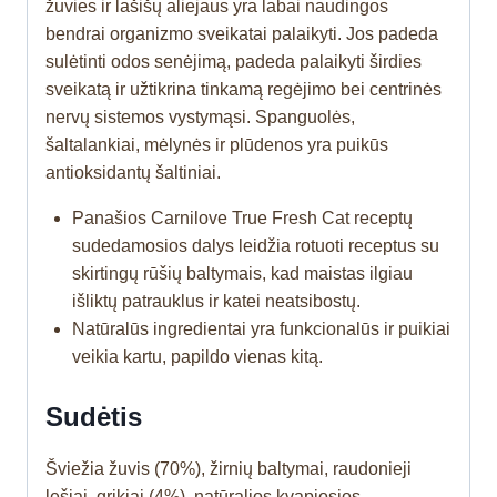
žuvies ir lašišų aliejaus yra labai naudingos
bendrai organizmo sveikatai palaikyti. Jos padeda
sulėtinti odos senėjimą, padeda palaikyti širdies
sveikatą ir užtikrina tinkamą regėjimo bei centrinės
nervų sistemos vystymąsi. Spanguolės,
šaltalankiai, mėlynės ir plūdenos yra puikūs
antioksidantų šaltiniai.
Panašios Carnilove True Fresh Cat receptų
sudedamosios dalys leidžia rotuoti receptus su
skirtingų rūšių baltymais, kad maistas ilgiau
išliktų patrauklus ir katei neatsibostų.
Natūralūs ingredientai yra funkcionalūs ir puikiai
veikia kartu, papildo vienas kitą.
Sudėtis
Šviežia žuvis (70%), žirnių baltymai, raudonieji
lęšiai, grikiai (4%), natūralios kvapiosios