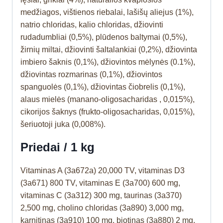
medžiagos, vištienos riebalai, lašišų aliejus (1%),
natrio chloridas, kalio chloridas, džiovinti
rudadumbliai (0,5%), plūdenos baltymai (0,5%),
žirnių miltai, džiovinti šaltalankiai (0,2%), džiovinta
imbiero šaknis (0,1%), džiovintos mėlynės (0.1%),
džiovintas rozmarinas (0,1%), džiovintos
spanguolės (0,1%), džiovintas čiobrelis (0,1%),
alaus mielės (manano-oligosacharidas , 0,015%),
cikorijos šaknys (frukto-oligosacharidas, 0,015%),
šeriuotoji juka (0,008%).
Priedai / 1 kg
Vitaminas A (3a672a) 20,000 TV, vitaminas D3
(3a671) 800 TV, vitaminas E (3a700) 600 mg,
vitaminas C (3a312) 300 mg, taurinas (3a370)
2,500 mg, cholino chloridas (3a890) 3,000 mg,
karnitinas (3a910) 100 mg, biotinas (3a880) 2 mg,