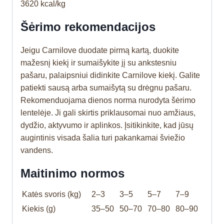
3620 kcal/kg
Šėrimo rekomendacijos
Jeigu Carnilove duodate pirmą kartą, duokite
mažesnį kiekį ir sumaišykite jį su ankstesniu
pašaru, palaipsniui didinkite Carnilove kiekį. Galite
patiekti sausą arba sumaišytą su drėgnu pašaru.
Rekomenduojama dienos norma nurodyta šėrimo
lentelėje. Ji gali skirtis priklausomai nuo amžiaus,
dydžio, aktyvumo ir aplinkos. Įsitikinkite, kad jūsų
augintinis visada šalia turi pakankamai šviežio
vandens.
Maitinimo normos
Katės svoris (kg)
2–3
3–5
5–7
7–9
Kiekis (g)
35–50
50–70
70–80
80–90