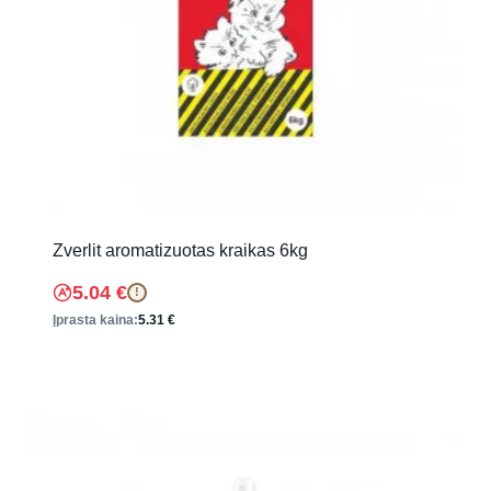
Zverlit aromatizuotas kraikas 6kg
5.04
€
!
Įprasta kaina:
5.31
€