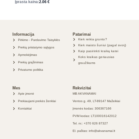
Įprasta kaina:
2.06
€
Informacija
Patarimai
Kiek reikia grunto?
Pirkimo - Pardavimo Taisyklės
Kiek maisto šuniui (pagal svorį)
Prekių pristatymo sąlygos
Kaip pasirinkti kraiką katei
Apmokėjimas
Koks kraikas geriausias
Prekių grąžinimas
graužikams
Privatumo politika
Mes
Rekvizitai
Apie įmonė
MB AKVANAMAI
Prekiaujami prekės ženklai
Ventos g. 49, LT-89147 Mažeikiai
Kontaktai
Įmonės kodas: 306367166
PVM kodas: LT100016142012
Tel. nr.: +370 626 87327
El. paštas: info@akvanamai.lt