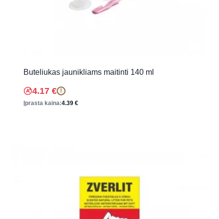
Buteliukas jaunikliams maitinti 140 ml
4.17
€
!
Įprasta kaina:
4.39
€