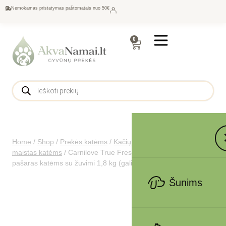
Nemokamas pristatymas paštomatais nuo 50€
0
Home
/
Shop
/
Prekės katėms
/
Kačių maistas
/
Sausas
maistas katėms
/
Carnilove True Fresh Cat Fish sausas
pašaras katėms su žuvimi 1,8 kg (galiojimas iki 2026.05.29)
Šunims