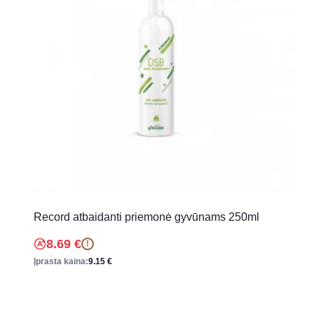
Record atbaidanti priemonė gyvūnams 250ml
8.69
€
!
Įprasta kaina:
9.15
€