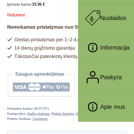
Įprasta kaina:
15.56
€
Neturime
Nuolaidos
Nemokamas pristatymas nuo 50€
Greitas pristatymas per 1–2 d.d.
Informacija
14 dienų grąžinimo garantija
Tūkstančiai patenkintų klientų
Saugus apmokėjimas
Paskyra
Apie mus
Produkto kodas:
M-CCTF1
Kategorijos:
Kačių maistas
,
Prekės katėms
,
Sausas maistas katėms
Prekės ženklas:
Carnilove