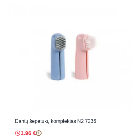
Dantų šepetukų komplektas N2 7236
1.96
€
!