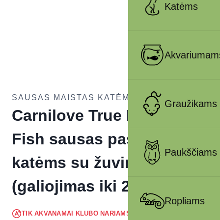
Katėms
Akvariumam
SAUSAS MAISTAS KATĖMS
Graužikams
Carnilove True Fresh Cat
Fish sausas pašaras
Paukščiams
katėms su žuvimi 1,8 kg
(galiojimas iki 2026.05.29)
Ropliams
14.78
€
TIK AKVANAMAI KLUBO NARIAMS
!