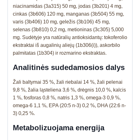
niacinamidas (3a315) 50 mg, jodas (3b201) 4 mg,
cinkas (3b606) 120 mg, manganas (3b504) 55 mg,
varis (3b406) 10 mg, geležis (3b106) 45 mg,
selenas (3b810) 0,2 mg, metioninas (3c305) 5,000
mg. Sudėtyje yra natūralių antioksidantų: tokoferolio
ekstraktai iš augalinių aliejų (1b306(i)), askorbilo
palmitatas (1b304) ir rozmarino ekstraktas.
Analitinės sudedamosios dalys
Žali baltymai 35 %, žali riebalai 14 %, žali pelenai
9,8 %, žalia ląsteliena 3,6 %, drėgnis 10,0 %, kalcis
1 %, fosforas 0,8 %, natris 1,3 %, omega-3 0,9 %,
omega-6 1,1 %, EPA (20:5 n-3) 0,2 %, DHA (22:6 n-
3) 0,25 %.
Metabolizuojama energija