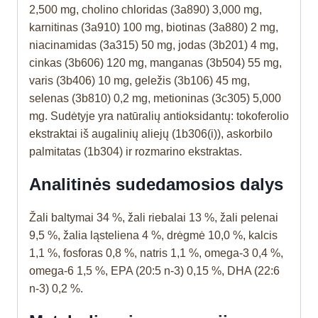
2,500 mg, cholino chloridas (3a890) 3,000 mg,
karnitinas (3a910) 100 mg, biotinas (3a880) 2 mg,
niacinamidas (3a315) 50 mg, jodas (3b201) 4 mg,
cinkas (3b606) 120 mg, manganas (3b504) 55 mg,
varis (3b406) 10 mg, geležis (3b106) 45 mg,
selenas (3b810) 0,2 mg, metioninas (3c305) 5,000
mg. Sudėtyje yra natūralių antioksidantų: tokoferolio
ekstraktai iš augalinių aliejų (1b306(i)), askorbilo
palmitatas (1b304) ir rozmarino ekstraktas.
Analitinės sudedamosios dalys
Žali baltymai 34 %, žali riebalai 13 %, žali pelenai
9,5 %, žalia ląsteliena 4 %, drėgmė 10,0 %, kalcis
1,1 %, fosforas 0,8 %, natris 1,1 %, omega-3 0,4 %,
omega-6 1,5 %, EPA (20:5 n-3) 0,15 %, DHA (22:6
n-3) 0,2 %.