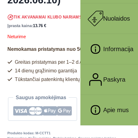
13.07
€
TIK AKVANAMAI KLUBO NARIAMS
Nuolaidos
!
Įprasta kaina:
13.76
€
Neturime
Informacija
Nemokamas pristatymas nuo 50€
Greitas pristatymas per 1–2 d.d.
14 dienų grąžinimo garantija
Paskyra
Tūkstančiai patenkintų klientų
Saugus apmokėjimas
Apie mus
Produkto kodas:
M-CCTT1