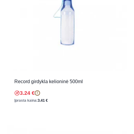
Record girdykla kelioninė 500ml
3.24
€
!
Įprasta kaina:
3.41
€