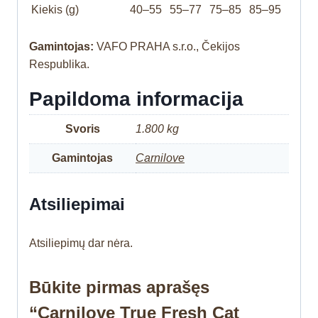
Kiekis (g)
40–55
55–77
75–85
85–95
Gamintojas:
VAFO PRAHA s.r.o., Čekijos
Respublika.
Papildoma informacija
Svoris
1.800 kg
Gamintojas
Carnilove
Atsiliepimai
Atsiliepimų dar nėra.
Būkite pirmas aprašęs
“Carnilove True Fresh Cat