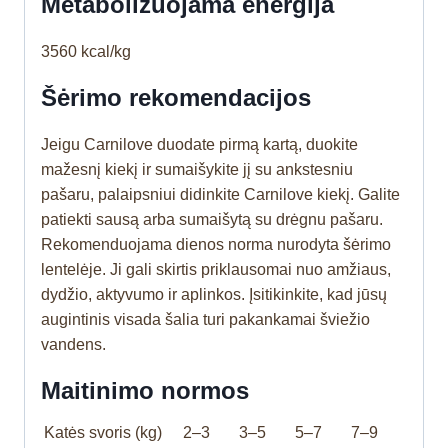
Metabolizuojama energija
3560 kcal/kg
Šėrimo rekomendacijos
Jeigu Carnilove duodate pirmą kartą, duokite
mažesnį kiekį ir sumaišykite jį su ankstesniu
pašaru, palaipsniui didinkite Carnilove kiekį. Galite
patiekti sausą arba sumaišytą su drėgnu pašaru.
Rekomenduojama dienos norma nurodyta šėrimo
lentelėje. Ji gali skirtis priklausomai nuo amžiaus,
dydžio, aktyvumo ir aplinkos. Įsitikinkite, kad jūsų
augintinis visada šalia turi pakankamai šviežio
vandens.
Maitinimo normos
Katės svoris (kg)
2–3
3–5
5–7
7–9