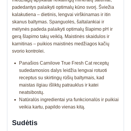
padedantys palaikyti optimalų kūno svorį. Šviežia
kalakutiena – dietinis, lengvai virškinamas ir itin
skanus baltymas. Spanguolės, šaltalankiai ir
mėlynės padeda palaikyti optimalų šlapimo pH ir
gerą šlapimo takų veiklą. Maistinės skaidulos ir
karnitinas – puikios maistinės medžiagos kačių
svorio kontrolei.
Panašios Carnilove True Fresh Cat receptų
sudedamosios dalys leidžia lengvai rotuoti
receptus su skirtingų rūšių baltymais, kad
maistas ilgiau išliktų patrauklus ir katei
neatsibostų.
Natūralūs ingredientai yra funkcionalūs ir puikiai
veikia kartu, papildo vienas kitą.
Sudėtis