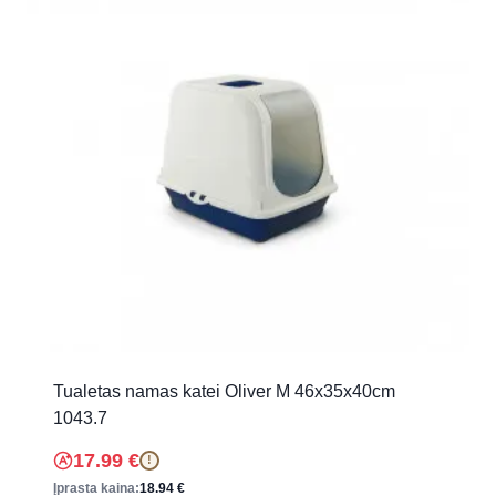
Tualetas namas katei Oliver M 46x35x40cm
1043.7
17.99
€
!
Įprasta kaina:
18.94
€