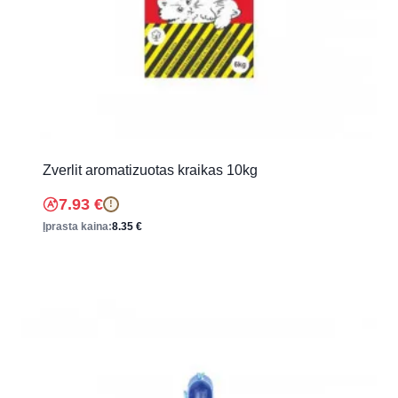
Zverlit aromatizuotas kraikas 10kg
7.93
€
!
Įprasta kaina:
8.35
€