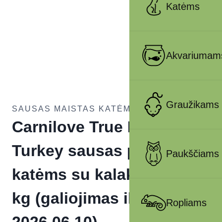
Katėms
Akvariumam
Graužikams
SAUSAS MAISTAS KATĖMS
Carnilove True Fresh Cat
Turkey sausas pašaras
Paukščiams
katėms su kalakutiena 1,8
kg (galiojimas iki
Ropliams
2026.06.10)