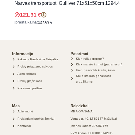
Narvas transportuoti Gulliver 71x51x50cm 1294.4
121.31
€
!
Įprasta kaina:
127.69
€
Informacija
Patarimai
Kiek reikia grunto?
Pirkimo - Pardavimo Taisyklės
Kiek maisto šuniui (pagal svorį)
Prekių pristatymo sąlygos
Kaip pasirinkti kraiką katei
Apmokėjimas
Koks kraikas geriausias
Prekių grąžinimas
graužikams
Privatumo politika
Mes
Rekvizitai
Apie įmonė
MB AKVANAMAI
Prekiaujami prekės ženklai
Ventos g. 49, LT-89147 Mažeikiai
Kontaktai
Įmonės kodas: 306367166
PVM kodas: LT100016142012