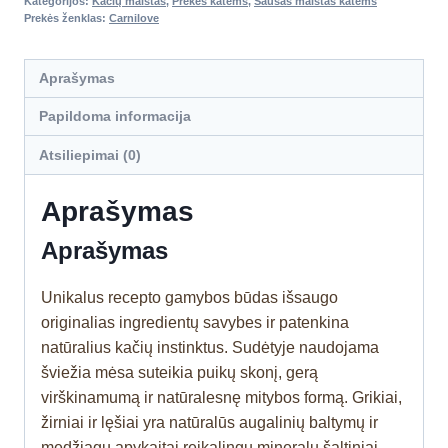
Kategorijos:
Kačių maistas
,
Prekės katėms
,
Sausas maistas katėms
Prekės ženklas:
Carnilove
Aprašymas
Papildoma informacija
Atsiliepimai (0)
Aprašymas
Aprašymas
Unikalus recepto gamybos būdas išsaugo
originalias ingredientų savybes ir patenkina
natūralius kačių instinktus. Sudėtyje naudojama
šviežia mėsa suteikia puikų skonį, gerą
virškinamumą ir natūralesnę mitybos formą. Grikiai,
žirniai ir lęšiai yra natūralūs augalinių baltymų ir
medžiagų apykaitai reikalingų mineralų šaltiniai,