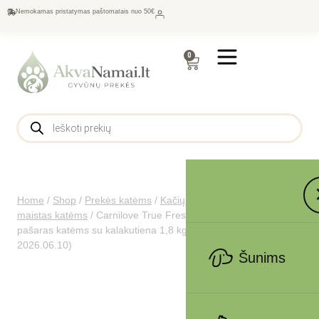
Nemokamas pristatymas paštomatais nuo 50€
0
Home
/
Shop
/
Prekės katėms
/
Kačių maistas
/
Sausas
maistas katėms
/
Carnilove True Fresh Cat Turkey sausas
pašaras katėms su kalakutiena 1,8 kg (galiojimas iki
2026.06.10)
Šunims