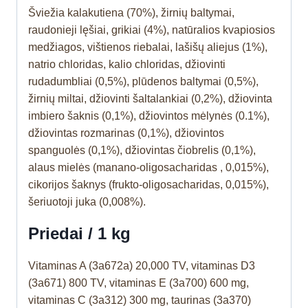
Šviežia kalakutiena (70%), žirnių baltymai,
raudonieji lęšiai, grikiai (4%), natūralios kvapiosios
medžiagos, vištienos riebalai, lašišų aliejus (1%),
natrio chloridas, kalio chloridas, džiovinti
rudadumbliai (0,5%), plūdenos baltymai (0,5%),
žirnių miltai, džiovinti šaltalankiai (0,2%), džiovinta
imbiero šaknis (0,1%), džiovintos mėlynės (0.1%),
džiovintas rozmarinas (0,1%), džiovintos
spanguolės (0,1%), džiovintas čiobrelis (0,1%),
alaus mielės (manano-oligosacharidas , 0,015%),
cikorijos šaknys (frukto-oligosacharidas, 0,015%),
šeriuotoji juka (0,008%).
Priedai / 1 kg
Vitaminas A (3a672a) 20,000 TV, vitaminas D3
(3a671) 800 TV, vitaminas E (3a700) 600 mg,
vitaminas C (3a312) 300 mg, taurinas (3a370)