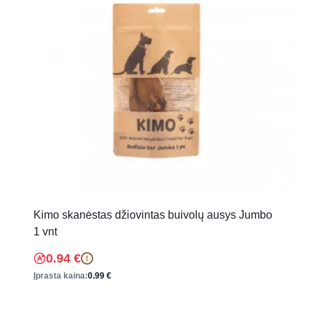
Kimo skanėstas džiovintas buivolų ausys Jumbo
1 vnt
0.94
€
!
Įprasta kaina:
0.99
€