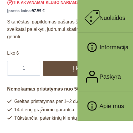
92.71
€
TIK AKVANAMAI KLUBO NARIAMS
!
Įprasta kaina:
97.59
€
Nuolaidos
Skanėstas, papildomas pašaras šunims, skirtas sąnarių
sveikatai palaikyti, judrumui skatinti ir bendrai savijautai
gerinti.
Informacija
Liko 6
Į krepšelį
Paskyra
Nemokamas pristatymas nuo 50€
Greitas pristatymas per 1–2 d.d.
Apie mus
14 dienų grąžinimo garantija
Tūkstančiai patenkintų klientų