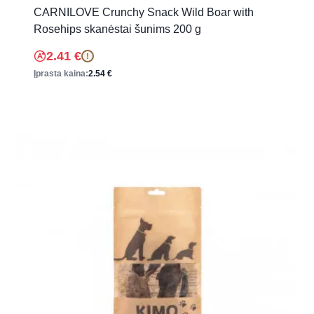
CARNILOVE Crunchy Snack Wild Boar with
Rosehips skanėstai šunims 200 g
2.41
€
!
Įprasta kaina:
2.54
€