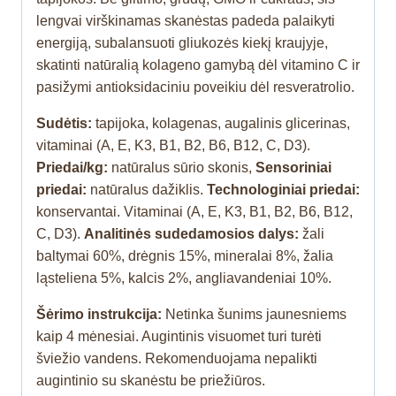
lengvai virškinamas skanėstas padeda palaikyti
energiją, subalansuoti gliukozės kiekį kraujyje,
skatinti natūralią kolageno gamybą dėl vitamino C ir
pasižymi antioksidaciniu poveikiu dėl resveratrolio.
Sudėtis:
tapijoka, kolagenas, augalinis glicerinas,
vitaminai (A, E, K3, B1, B2, B6, B12, C, D3).
Priedai/kg:
natūralus sūrio skonis,
Sensoriniai
priedai:
natūralus dažiklis.
Technologiniai priedai:
konservantai. Vitaminai (A, E, K3, B1, B2, B6, B12,
C, D3).
Analitinės sudedamosios dalys:
žali
baltymai 60%, drėgnis 15%, mineralai 8%, žalia
ląsteliena 5%, kalcis 2%, angliavandeniai 10%.
Šėrimo instrukcija:
Netinka šunims jaunesniems
kaip 4 mėnesiai. Augintinis visuomet turi turėti
šviežio vandens. Rekomenduojama nepalikti
augintinio su skanėstu be priežiūros.