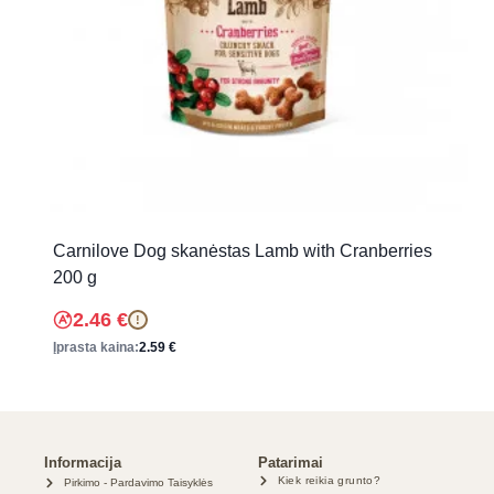
Carnilove Dog skanėstas Lamb with Cranberries
200 g
2.46
€
!
Įprasta kaina:
2.59
€
Informacija
Patarimai
Kiek reikia grunto?
Pirkimo - Pardavimo Taisyklės