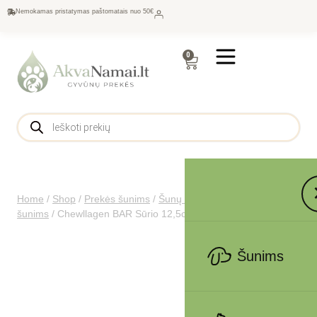
Nemokamas pristatymas paštomatais nuo 50€
0
Home
/
Shop
/
Prekės šunims
/
Šunų maistas
/
Skanėstai
šunims
/
Chewllagen BAR Sūrio 12,5cm – M dėžė 24x105g
Šunims