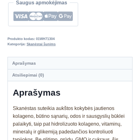
Saugus apmokėjimas
Produkto kodas:
01WH71304
Kategorija:
Skanėstai šunims
Aprašymas
Atsiliepimai (0)
Aprašymas
Skanėstas suteikia aukštos kokybės jautienos
kolageno, būtino sąnarių, odos ir sausgyslių būklei
palaikyti, taip pat hidrolizuoto kolageno, vitaminų,
mineralų ir glikemiją padedančios kontroliuoti
tapijokos. Be glitimo, grūdų, GMO ir cukraus, šis