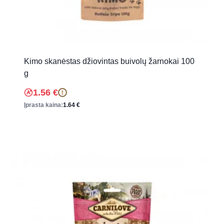
Kimo skanėstas džiovintas buivolų žarnokai 100
g
1.56
€
!
Įprasta kaina:
1.64
€