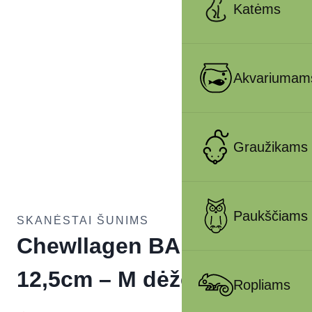
Katėms
Akvariumam
Graužikams
Paukščiams
SKANĖSTAI ŠUNIMS
Chewllagen BAR Sūrio
12,5cm – M dėžė 24x105g
Ropliams