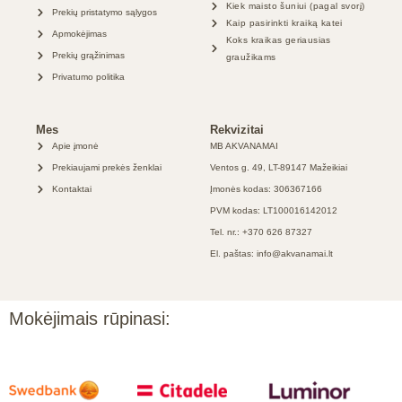
Kiek maisto šuniui (pagal svorį)
Prekių pristatymo sąlygos
Kaip pasirinkti kraiką katei
Apmokėjimas
Koks kraikas geriausias
Prekių grąžinimas
graužikams
Privatumo politika
Mes
Rekvizitai
Apie įmonė
MB AKVANAMAI
Prekiaujami prekės ženklai
Ventos g. 49, LT-89147 Mažeikiai
Kontaktai
Įmonės kodas: 306367166
PVM kodas: LT100016142012
Tel. nr.: +370 626 87327
El. paštas: info@akvanamai.lt
Mokėjimais rūpinasi: