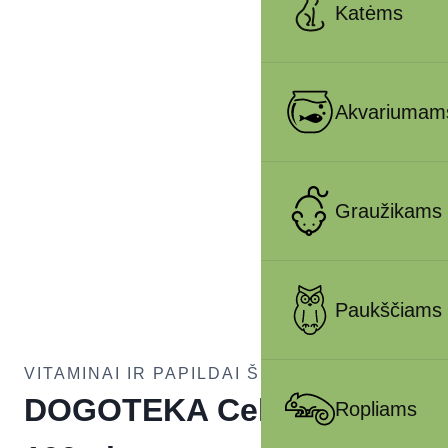
Katėms
Akvariumam
Graužikams
Paukščiams
VITAMINAI IR PAPILDAI ŠUNIMS
DOGOTEKA Celervis Pet
Ropliams