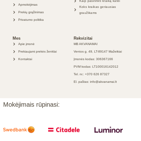
Kaip pasirinkti kraiką katei
Apmokėjimas
Koks kraikas geriausias
Prekių grąžinimas
graužikams
Privatumo politika
Mes
Rekvizitai
Apie įmonė
MB AKVANAMAI
Prekiaujami prekės ženklai
Ventos g. 49, LT-89147 Mažeikiai
Kontaktai
Įmonės kodas: 306367166
PVM kodas: LT100016142012
Tel. nr.: +370 626 87327
El. paštas: info@akvanamai.lt
Mokėjimais rūpinasi: