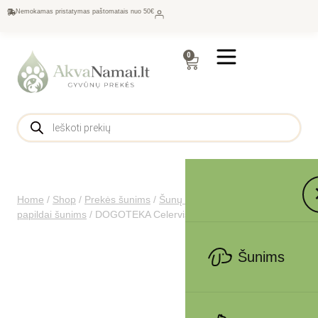
Nemokamas pristatymas paštomatais nuo 50€
0
Home
/
Shop
/
Prekės šunims
/
Šunų maistas
/
Vitaminai ir
papildai šunims
/
DOGOTEKA Celervis Pet 100ml
Šunims