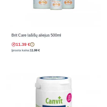
Brit Care lašišų aliejus 500ml
11.39
€
!
Įprasta kaina:
11.99
€