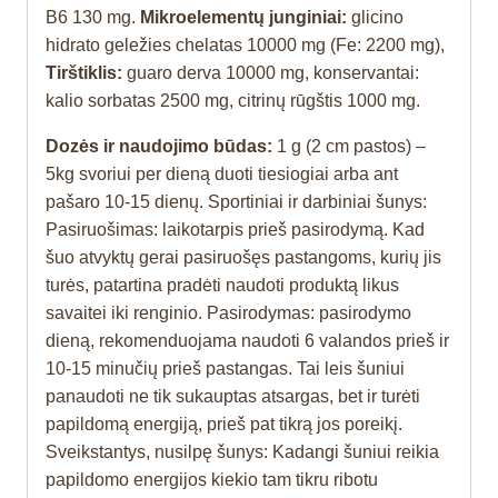
B6 130 mg.
Mikroelementų junginiai:
glicino
hidrato geležies chelatas 10000 mg (Fe: 2200 mg),
Tirštiklis:
guaro derva 10000 mg, konservantai:
kalio sorbatas 2500 mg, citrinų rūgštis 1000 mg.
Dozės ir naudojimo būdas:
1 g (2 cm pastos) –
5kg svoriui per dieną duoti tiesiogiai arba ant
pašaro 10-15 dienų. Sportiniai ir darbiniai šunys:
Pasiruošimas: laikotarpis prieš pasirodymą. Kad
šuo atvyktų gerai pasiruošęs pastangoms, kurių jis
turės, patartina pradėti naudoti produktą likus
savaitei iki renginio. Pasirodymas: pasirodymo
dieną, rekomenduojama naudoti 6 valandos prieš ir
10-15 minučių prieš pastangas. Tai leis šuniui
panaudoti ne tik sukauptas atsargas, bet ir turėti
papildomą energiją, prieš pat tikrą jos poreikį.
Sveikstantys, nusilpę šunys: Kadangi šuniui reikia
papildomo energijos kiekio tam tikru ribotu