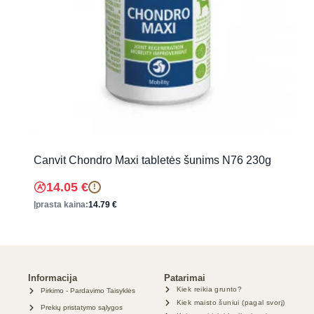
Canvit Chondro Maxi tabletės šunims N76 230g
14.05
€
!
Įprasta kaina:
14.79
€
Informacija
Patarimai
Kiek reikia grunto?
Pirkimo - Pardavimo Taisyklės
Kiek maisto šuniui (pagal svorį)
Prekių pristatymo sąlygos