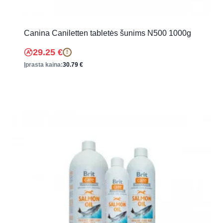
Canina Caniletten tabletės šunims N500 1000g
29.25
€
!
Įprasta kaina:
30.79
€