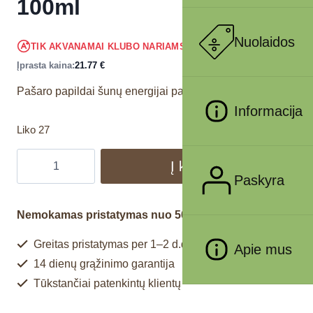
100ml
Nuolaidos
20.68
€
TIK AKVANAMAI KLUBO NARIAMS
!
Įprasta kaina:
21.77
€
Pašaro papildai šunų energijai palaikyti.
Informacija
Liko 27
Į krepšelį
Paskyra
Nemokamas pristatymas nuo 50€
Greitas pristatymas per 1–2 d.d.
Apie mus
14 dienų grąžinimo garantija
Tūkstančiai patenkintų klientų