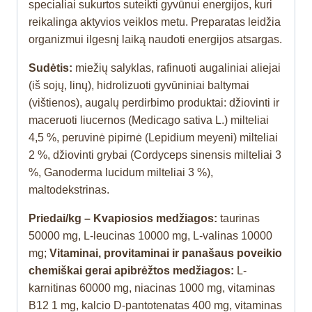
specialiai sukurtos suteikti gyvūnui energijos, kuri
reikalinga aktyvios veiklos metu. Preparatas leidžia
organizmui ilgesnį laiką naudoti energijos atsargas.
Sudėtis:
miežių salyklas, rafinuoti augaliniai aliejai
(iš sojų, linų), hidrolizuoti gyvūniniai baltymai
(vištienos), augalų perdirbimo produktai: džiovinti ir
maceruoti liucernos (Medicago sativa L.) milteliai
4,5 %, peruvinė pipirnė (Lepidium meyeni) milteliai
2 %, džiovinti grybai (Cordyceps sinensis milteliai 3
%, Ganoderma lucidum milteliai 3 %),
maltodekstrinas.
Priedai/kg – Kvapiosios medžiagos:
taurinas
50000 mg, L-leucinas 10000 mg, L-valinas 10000
mg;
Vitaminai,
provitaminai ir panašaus poveikio
chemiškai gerai apibrėžtos medžiagos:
L-
karnitinas 60000 mg, niacinas 1000 mg, vitaminas
B12 1 mg, kalcio D-pantotenatas 400 mg, vitaminas