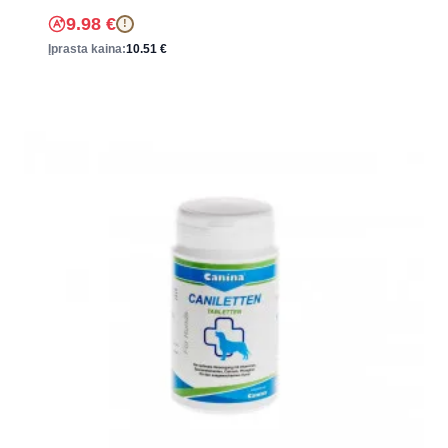
9.98
€
!
Įprasta kaina:
10.51
€